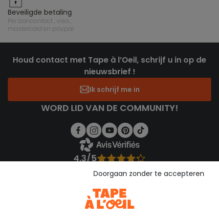
beveiligde betaling
per bancontact , visa ,
mastercard en paypal
Houd contact met Tape à l’Oeil, schrijf u in op de
nieuwsbrief !
Ik schrijf me in
WORD LID VAN DE COMMUNITY!
4.3/5
Gebaseerd op 1.358 beoordelingen die gecontroleerd zijn
Doorgaan zonder te accepteren
Bekijk de vertrouwensverklaring
Bekijk de algemene voorwaarden
Download onze applicatie