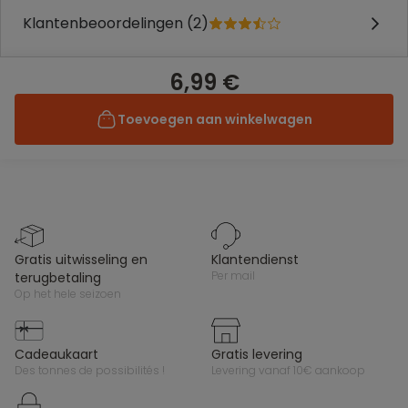
Klantenbeoordelingen (2)
6,99 €
Toevoegen aan winkelwagen
gratis uitwisseling en
klantendienst
per mail
terugbetaling
op het hele seizoen
cadeaukaart
gratis levering
des tonnes de possibilités !
levering vanaf 10€ aankoop