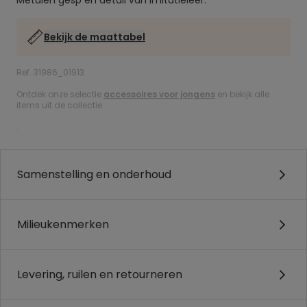
Metalen gesp en detail van imitatieleer.
Bekijk de maattabel
Ref. 31986_01913
Ontdek onze selectie
accessoires voor jongens
en bekijk alle
items uit de collectie.
.
Samenstelling en onderhoud
Milieukenmerken
Levering, ruilen en retourneren