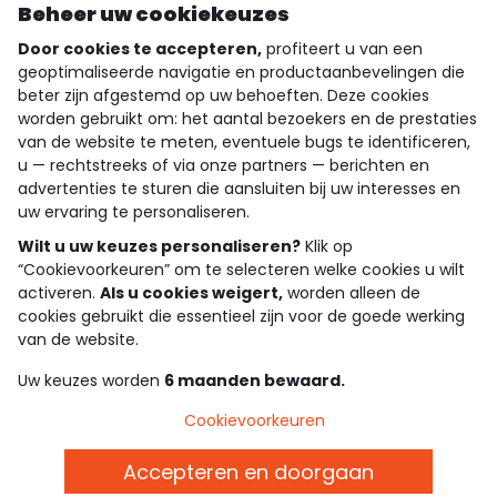
Ontdek onze applicatie
Beheer uw cookiekeuzes
Door cookies te accepteren,
profiteert u van een
geoptimaliseerde navigatie en productaanbevelingen die
beter zijn afgestemd op uw behoeften. Deze cookies
wie zijn we?
worden gebruikt om: het aantal bezoekers en de prestaties
van de website te meten, eventuele bugs te identificeren,
hulp nodig
u — rechtstreeks of via onze partners — berichten en
advertenties te sturen die aansluiten bij uw interesses en
loyalty club
uw ervaring te personaliseren.
Wilt u uw keuzes personaliseren?
Klik op
onze catalogus
“Cookievoorkeuren” om te selecteren welke cookies u wilt
activeren.
Als u cookies weigert,
worden alleen de
cookies gebruikt die essentieel zijn voor de goede werking
Algemene verkoop en gebruiksvoorwaarden
van de website.
Privacybeleid
*Aanbiedingsvoorwaarden
Uw keuzes worden
6 maanden bewaard.
Cookies en persoonsgegevens
Accessibilité : partiellement conforme
Cookievoorkeuren
Cookie settings
Accepteren en doorgaan
Belgie - NL