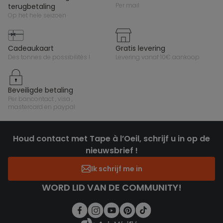
per mail
terugbetaling
op het hele seizoen
cadeaukaart
gratis levering
des tonnes de possibilités !
levering vanaf 10€ aankoop
beveiligde betaling
per bancontact , visa ,
mastercard en paypal
Houd contact met Tape à l’Oeil, schrijf u in op de
nieuwsbrief !
Ik schrijf me in
WORD LID VAN DE COMMUNITY!