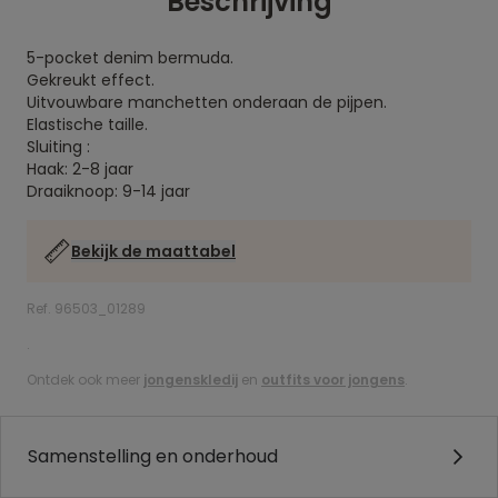
Beschrijving
5-pocket denim bermuda.
Gekreukt effect.
Uitvouwbare manchetten onderaan de pijpen.
Elastische taille.
Sluiting :
Haak: 2-8 jaar
Draaiknoop: 9-14 jaar
Bekijk de maattabel
Ref. 96503_01289
.
Ontdek ook meer
jongenskledij
en
outfits voor jongens
.
Samenstelling en onderhoud