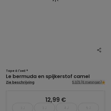
Tape à l'oeil ®
Le bermuda en spijkerstof camel
Zie beschrijving
5.0/5 (6 meningen)
12,99 €
2 J
3 J
4 J
5 J