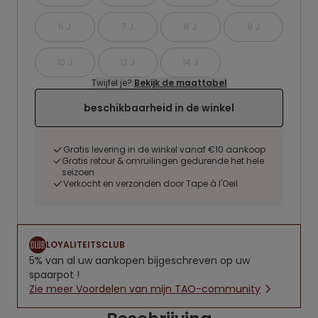
6 J
7 J
8 J
9 J
10 J
12 J
14 J
Twijfel je?
Bekijk de maattabel
beschikbaarheid in de winkel
Gratis levering in de winkel vanaf €10 aankoop
Gratis retour & omruilingen gedurende het hele
seizoen
Verkocht en verzonden door Tape à l'Oeil
LOYALITEITSCLUB
5% van al uw aankopen bijgeschreven op uw
spaarpot !
Zie meer Voordelen van mijn TAO-community