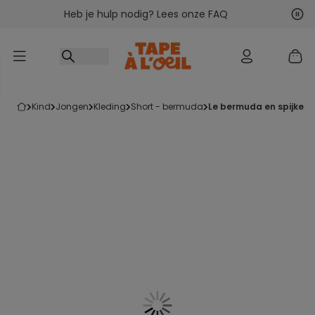
Heb je hulp nodig? Lees onze FAQ
Ga naar inhoud
Vol
Vor
kind
jongen
kleding
short - bermuda
le bermuda en spijker