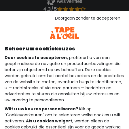
4.3/5
Gebaseerd op 1.357 beoordelingen die gecontroleerd zijn
Doorgaan zonder te accepteren
Bekijk de vertrouwensverklaring
Bekijk de algemene voorwaarden
Download onze applicatie
Ontdek onze applicatie
Beheer uw cookiekeuzes
Door cookies te accepteren,
profiteert u van een
geoptimaliseerde navigatie en productaanbevelingen die
beter zijn afgestemd op uw behoeften. Deze cookies
wie zijn we?
worden gebruikt om: het aantal bezoekers en de prestaties
van de website te meten, eventuele bugs te identificeren,
hulp nodig
u — rechtstreeks of via onze partners — berichten en
advertenties te sturen die aansluiten bij uw interesses en
loyalty club
uw ervaring te personaliseren.
Wilt u uw keuzes personaliseren?
Klik op
onze catalogus
“Cookievoorkeuren” om te selecteren welke cookies u wilt
activeren.
Als u cookies weigert,
worden alleen de
cookies gebruikt die essentieel zijn voor de goede werking