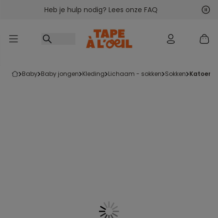
Heb je hulp nodig? Lees onze FAQ
Ga naar inhoud
Vol
Vor
baby
baby jongen
kleding
lichaam - sokken
sokken
katoene