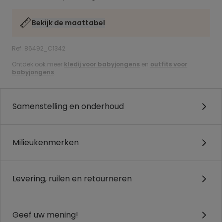
Bekijk de maattabel
Ref. 86492_C1342
Ontdek ook meer
kledij voor babyjongens
en
outfits voor
babyjongens
.
Samenstelling en onderhoud
Milieukenmerken
Levering, ruilen en retourneren
Geef uw mening!