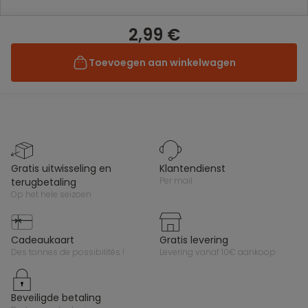
2,99 €
Toevoegen aan winkelwagen
gratis uitwisseling en
klantendienst
per mail
terugbetaling
op het hele seizoen
cadeaukaart
gratis levering
des tonnes de possibilités !
levering vanaf 10€ aankoop
beveiligde betaling