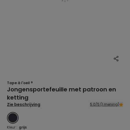
Tape à l'oeil ®
Jongensportefeuille met patroon en
ketting
Zie beschrijving
5.0/5 (1 mening)
GRIJS
Kleur :
grijs