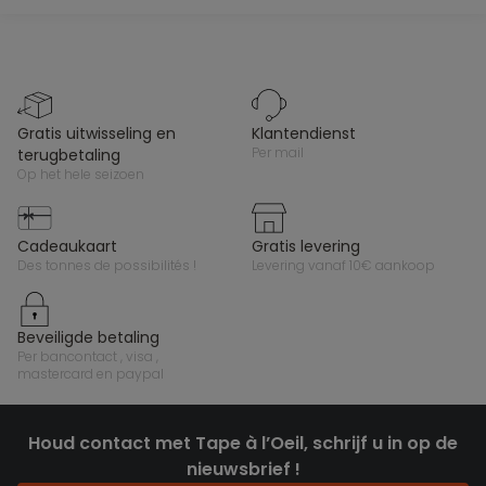
gratis uitwisseling en
klantendienst
per mail
terugbetaling
op het hele seizoen
cadeaukaart
gratis levering
des tonnes de possibilités !
levering vanaf 10€ aankoop
beveiligde betaling
per bancontact , visa ,
mastercard en paypal
Houd contact met Tape à l’Oeil, schrijf u in op de
nieuwsbrief !