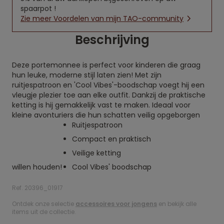
spaarpot !
Zie meer Voordelen van mijn TAO-community
Beschrijving
Deze portemonnee is perfect voor kinderen die graag
hun leuke, moderne stijl laten zien! Met zijn
ruitjespatroon en 'Cool Vibes'-boodschap voegt hij een
vleugje plezier toe aan elke outfit. Dankzij de praktische
ketting is hij gemakkelijk vast te maken. Ideaal voor
kleine avonturiers die hun schatten veilig opgeborgen
Ruitjespatroon
Compact en praktisch
Veilige ketting
willen houden!
Cool Vibes' boodschap
Ref. 20396_01917
Ontdek onze selectie
accessoires voor jongens
en bekijk alle
items uit de collectie.