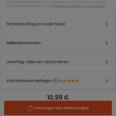
En quête de petits prix sans compromis sur le style ni la qualité :
découvrez notre sélection de
vêtements enfant en promotion
.
Samenstelling en onderhoud
Milieukenmerken
Levering, ruilen en retourneren
Klantenbeoordelingen (1)
10,99 €
Toevoegen aan winkelwagen