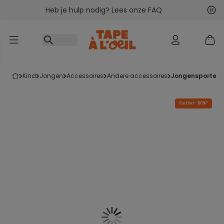
Heb je hulp nodig? Lees onze FAQ
Ga naar inhoud
Vol
Vor
kind
jongen
accessoires
andere accessoires
jongensportefe
Outlet -50%*