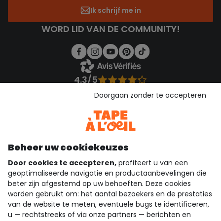
Ik schrijf me in
WORD LID VAN DE COMMUNITY!
4.3/5
Gebaseerd op 1.353 beoordelingen die gecontroleerd zijn
Doorgaan zonder te accepteren
Bekijk de vertrouwensverklaring
Bekijk de algemene voorwaarden
Download onze applicatie
Ontdek onze applicatie
Beheer uw cookiekeuzes
Door cookies te accepteren,
profiteert u van een
geoptimaliseerde navigatie en productaanbevelingen die
beter zijn afgestemd op uw behoeften. Deze cookies
wie zijn we?
worden gebruikt om: het aantal bezoekers en de prestaties
van de website te meten, eventuele bugs te identificeren,
hulp nodig
u — rechtstreeks of via onze partners — berichten en