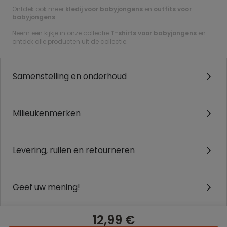
Ontdek ook meer
kledij voor babyjongens
en
outfits voor
babyjongens
.
Neem een kijkje in onze collectie
T-shirts voor babyjongens
en
ontdek alle producten uit de collectie.
Samenstelling en onderhoud
Milieukenmerken
Levering, ruilen en retourneren
Geef uw mening!
12,99 €