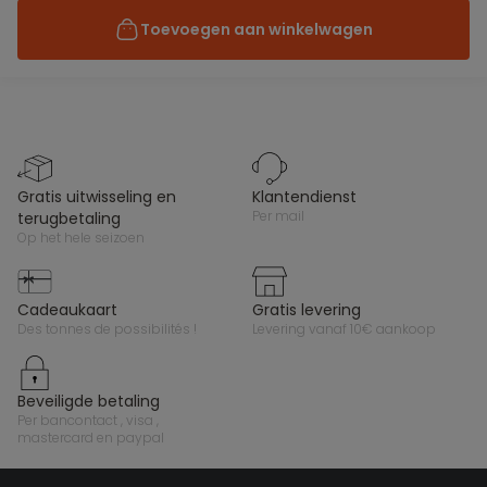
Toevoegen aan winkelwagen
gratis uitwisseling en
klantendienst
per mail
terugbetaling
op het hele seizoen
cadeaukaart
gratis levering
des tonnes de possibilités !
levering vanaf 10€ aankoop
beveiligde betaling
per bancontact , visa ,
mastercard en paypal