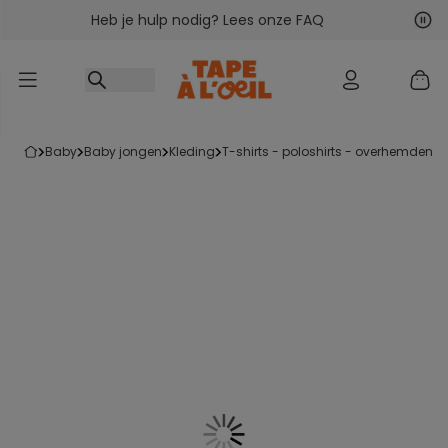
Heb je hulp nodig? Lees onze FAQ
Ga naar inhoud
Vol
Vor
baby
baby jongen
kleding
t-shirts - poloshirts - overhemden