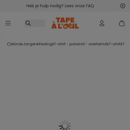
Heb je hulp nodig? Lees onze FAQ
Ga naar inhoud
Vol
Vor
kind
jongen
kleding
t-shirt - poloshirt - overhemd
t-shirt
t-s