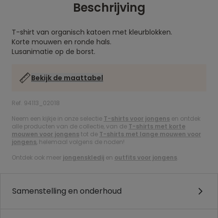
Beschrijving
T-shirt van organisch katoen met kleurblokken.
Korte mouwen en ronde hals.
Lusanimatie op de borst.
Bekijk de maattabel
Ref. 94113_02018
Neem een kijkje in onze selectie
T-shirts voor jongens
en ontdek
alle producten van de collectie, van de
T-shirts met korte
mouwen voor jongens
tot de
T-shirts met lange mouwen voor
jongens
, helemaal volgens de noden!
Ontdek ook meer
jongenskledij
en
outfits voor jongens
.
Samenstelling en onderhoud