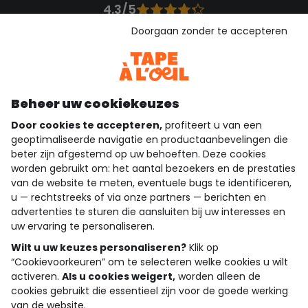
4.3/5
Gebaseerd op 1.362 beoordelingen die gecontroleerd zijn
Doorgaan zonder te accepteren
Bekijk de vertrouwensverklaring
Bekijk de algemene voorwaarden
Download onze applicatie
Ontdek onze applicatie
Beheer uw cookiekeuzes
Door cookies te accepteren,
profiteert u van een
geoptimaliseerde navigatie en productaanbevelingen die
beter zijn afgestemd op uw behoeften. Deze cookies
wie zijn we?
worden gebruikt om: het aantal bezoekers en de prestaties
van de website te meten, eventuele bugs te identificeren,
hulp nodig
u — rechtstreeks of via onze partners — berichten en
advertenties te sturen die aansluiten bij uw interesses en
loyalty club
uw ervaring te personaliseren.
Wilt u uw keuzes personaliseren?
Klik op
onze catalogus
“Cookievoorkeuren” om te selecteren welke cookies u wilt
activeren.
Als u cookies weigert,
worden alleen de
cookies gebruikt die essentieel zijn voor de goede werking
Algemene verkoop en gebruiksvoorwaarden
van de website.