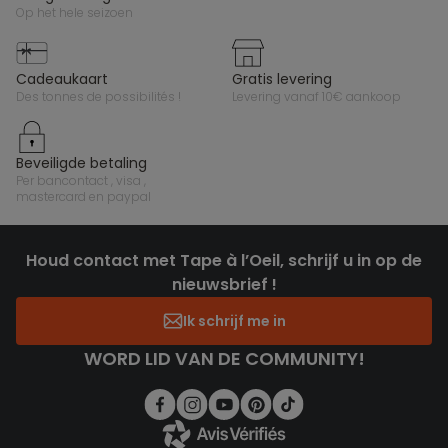
op het hele seizoen
cadeaukaart
gratis levering
des tonnes de possibilités !
levering vanaf 10€ aankoop
beveiligde betaling
per bancontact , visa ,
mastercard en paypal
Houd contact met Tape à l’Oeil, schrijf u in op de
nieuwsbrief !
Ik schrijf me in
WORD LID VAN DE COMMUNITY!