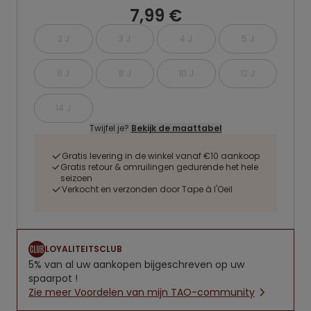
7,99 €
2 J
3 J
4 J
5 J
6 J
8 J
10 J
12 J
14 J
Twijfel je?
Bekijk de maattabel
Gratis levering in de winkel vanaf €10 aankoop
Gratis retour & omruilingen gedurende het hele
seizoen
Verkocht en verzonden door Tape à l'Oeil
LOYALITEITSCLUB
5% van al uw aankopen bijgeschreven op uw
spaarpot !
Zie meer Voordelen van mijn TAO-community