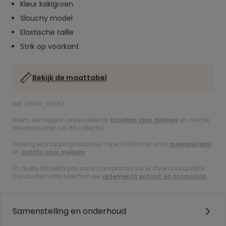
Kleur kakigroen
Slouchy model
Elastische taille
Strik op voorkant
Bekijk de maattabel
Ref. 20198_01682
Neem een kijkje in onze collectie
broeken voor meisjes
en ontdek
alle producten uit de collectie.
Verleng je shoppingsessie bij Tape à l’Œil met onze
meisjeskledij
en
outfits voor meisjes
.
En quête de petits prix sans compromis sur le style ni la qualité :
découvrez notre sélection de
vêtements enfant en promotion
.
Samenstelling en onderhoud