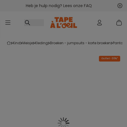
Heb je hulp nodig? Lees onze FAQ
Ga naar inhoud
Vol
Vor
kind
meisje
kleding
broeken - jumpsuits - korte broeken
pantalo
Outlet -30%*