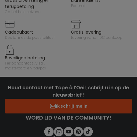
gratis uitwisseling en
klantendienst
per mail
terugbetaling
op het hele seizoen
cadeaukaart
gratis levering
des tonnes de possibilités !
levering vanaf 10€ aankoop
beveiligde betaling
per bancontact , visa ,
mastercard en paypal
Houd contact met Tape à l’Oeil, schrijf u in op de
nieuwsbrief !
Ik schrijf me in
WORD LID VAN DE COMMUNITY!