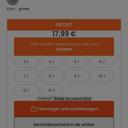
Kleur :
groen
OUTLET
17,99 €
-30%* vanaf 2 artikelen met Loyalty Club
Inloggen
3 J
4 J
5 J
6 J
7 J
8 J
9 J
10 J
12 J
14 J
Twijfel je?
Bekijk de maattabel
Toevoegen aan winkelwagen
beschikbaarheid in de winkel