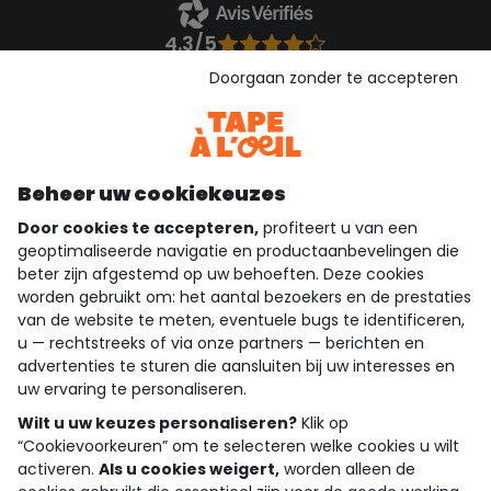
4.3/5
Gebaseerd op 1.355 beoordelingen die gecontroleerd zijn
Doorgaan zonder te accepteren
Bekijk de vertrouwensverklaring
Bekijk de algemene voorwaarden
Download onze applicatie
Ontdek onze applicatie
Beheer uw cookiekeuzes
Door cookies te accepteren,
profiteert u van een
geoptimaliseerde navigatie en productaanbevelingen die
beter zijn afgestemd op uw behoeften. Deze cookies
wie zijn we?
worden gebruikt om: het aantal bezoekers en de prestaties
van de website te meten, eventuele bugs te identificeren,
hulp nodig
u — rechtstreeks of via onze partners — berichten en
advertenties te sturen die aansluiten bij uw interesses en
loyalty club
uw ervaring te personaliseren.
Wilt u uw keuzes personaliseren?
Klik op
onze catalogus
“Cookievoorkeuren” om te selecteren welke cookies u wilt
activeren.
Als u cookies weigert,
worden alleen de