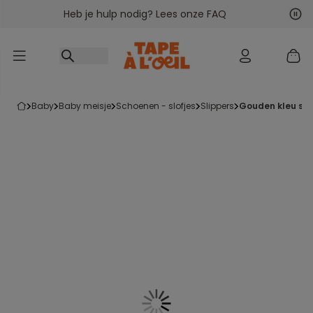
Heb je hulp nodig? Lees onze FAQ
Ga naar inhoud
Vol
Vor
baby
baby meisje
schoenen - slofjes
slippers
gouden kleu slo