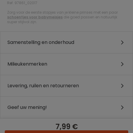
Ref. 97861_02017
Zorg voor de eerste stapjes van je kleine prinses met een paar
schoentjes voor babymeisjes
die goed passen en natuurlijk
super stijlvol zijn.
Samenstelling en onderhoud
Milieukenmerken
Levering, ruilen en retourneren
Geef uw mening!
7,99 €