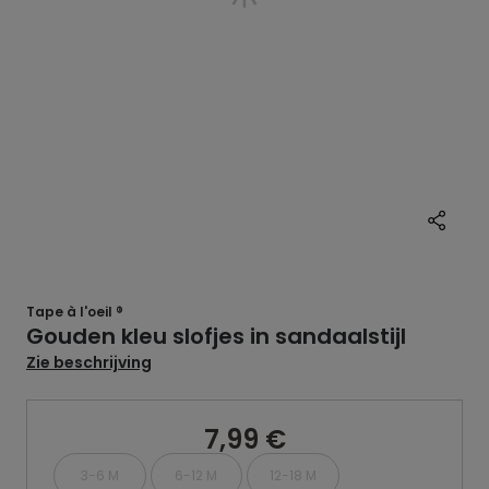
Tape à l'oeil ®
Gouden kleu slofjes in sandaalstijl
Zie beschrijving
7,99 €
3-6 M
6-12 M
12-18 M