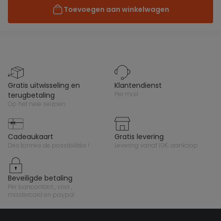
Toevoegen aan winkelwagen
gratis uitwisseling en
klantendienst
per mail
terugbetaling
op het hele seizoen
cadeaukaart
gratis levering
des tonnes de possibilités !
levering vanaf 10€ aankoop
beveiligde betaling
per bancontact , visa ,
mastercard en paypal