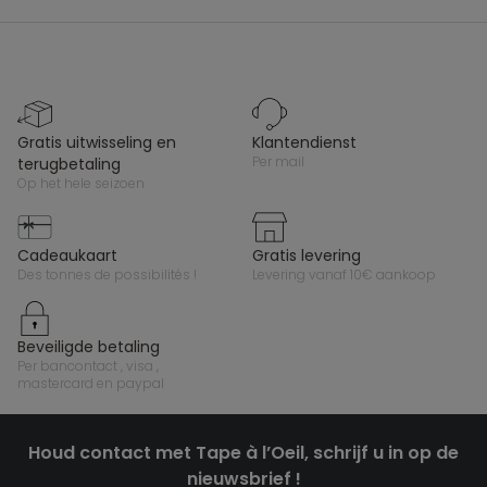
gratis uitwisseling en
klantendienst
per mail
terugbetaling
op het hele seizoen
cadeaukaart
gratis levering
des tonnes de possibilités !
levering vanaf 10€ aankoop
beveiligde betaling
per bancontact , visa ,
mastercard en paypal
Houd contact met Tape à l’Oeil, schrijf u in op de
nieuwsbrief !