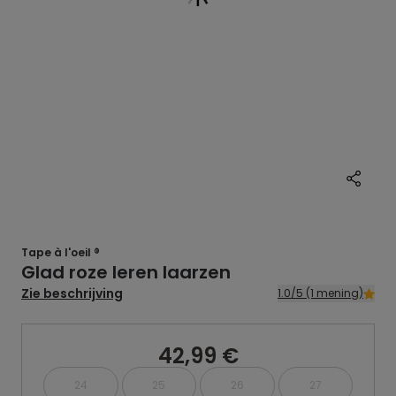
Tape à l'oeil ®
Glad roze leren laarzen
Zie beschrijving
1.0/5 (1 mening)
42,99 €
24
25
26
27