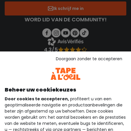
Ik schrijf me in
WORD LID VAN DE COMMUNITY!
4.3/5
Gebaseerd op 1.362 beoordelingen die gecontroleerd zijn
Doorgaan zonder te accepteren
Bekijk de vertrouwensverklaring
Bekijk de algemene voorwaarden
Download onze applicatie
Ontdek onze applicatie
Beheer uw cookiekeuzes
Door cookies te accepteren,
profiteert u van een
geoptimaliseerde navigatie en productaanbevelingen die
beter zijn afgestemd op uw behoeften. Deze cookies
wie zijn we?
worden gebruikt om: het aantal bezoekers en de prestaties
van de website te meten, eventuele bugs te identificeren,
hulp nodig
u — rechtstreeks of via onze partners — berichten en