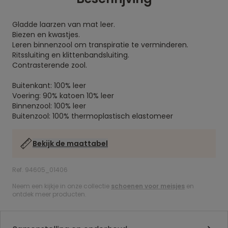
Gladde laarzen van mat leer.
Biezen en kwastjes.
Leren binnenzool om transpiratie te verminderen.
Ritssluiting en klittenbandsluiting.
Contrasterende zool.
Buitenkant: 100% leer
Voering: 90% katoen 10% leer
Binnenzool: 100% leer
Buitenzool: 100% thermoplastisch elastomeer
Bekijk de maattabel
Ref. 94605_01406
Neem een kijkje in onze collectie
schoenen voor meisjes
en
ontdek meer producten.