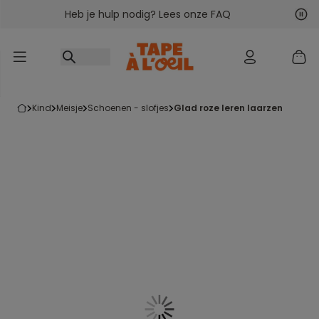
Heb je hulp nodig? Lees onze FAQ
Ga naar inhoud
Vol
Vor
kind
meisje
schoenen - slofjes
glad roze leren laarzen