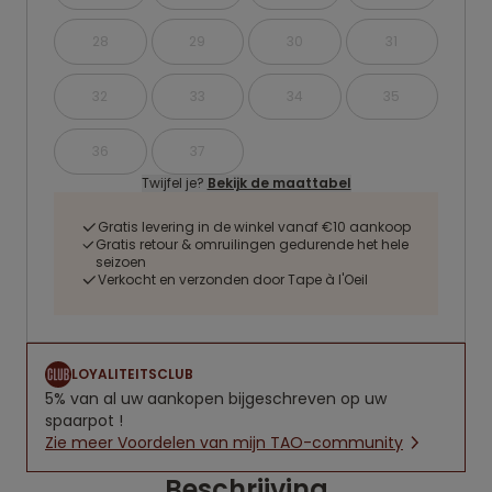
28
29
30
31
32
33
34
35
36
37
Twijfel je?
Bekijk de maattabel
Gratis levering in de winkel vanaf €10 aankoop
Gratis retour & omruilingen gedurende het hele
seizoen
Verkocht en verzonden door Tape à l'Oeil
LOYALITEITSCLUB
5% van al uw aankopen bijgeschreven op uw
spaarpot !
Zie meer Voordelen van mijn TAO-community
Beschrijving