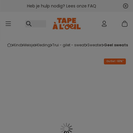
Heb je hulp nodig? Lees onze FAQ
Ga naar inhoud
Vol
Vor
kind
meisje
kleding
trui - gilet - sweat
sweater
geel sweatshi
Outlet -60%*