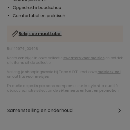
Opgedrukte boodschap
Comfortabel en praktisch
Bekijk de maattabel
Ref. 19974_03408
Neem een kijkje in onze collectie
sweaters voor meisjes
en ontdek
alle items uit de collectie.
Verleng je shoppingsessie bij Tape à l’Œil met onze
meisjeskledij
en
outfits voor meisjes
.
En quête de petits prix sans compromis sur le style ni la qualité :
découvrez notre sélection de
vêtements enfant en promotion
.
Samenstelling en onderhoud