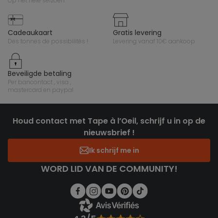
op het hele seizoen
cadeaukaart
gratis levering
des tonnes de possibilités !
levering vanaf 10€ aankoop
beveiligde betaling
per bancontact , visa ,
mastercard en paypal
Houd contact met Tape à l’Oeil, schrijf u in op de
nieuwsbrief !
Ik schrijf me in
WORD LID VAN DE COMMUNITY!