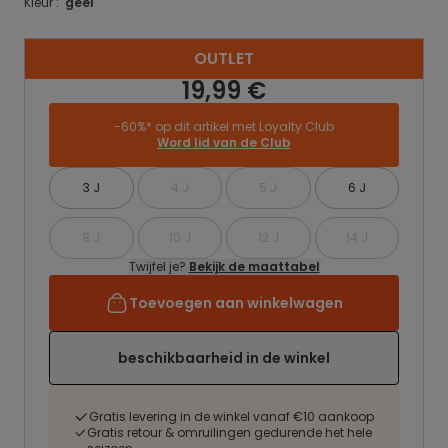
Kleur :
geel
OUTLET
19,99 €
-60%* op dit artikel met Loyalty Club
Word lid van de Club
3 J
4 J
5 J
6 J
8 J
10 J
12 J
14 J
Twijfel je?
Bekijk de maattabel
Toevoegen aan winkelwagen
beschikbaarheid in de winkel
Gratis levering in de winkel vanaf €10 aankoop
Gratis retour & omruilingen gedurende het hele