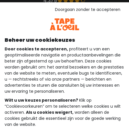
4.3/5
Gebaseerd op 1.358 beoordelingen die gecontroleerd zijn
Doorgaan zonder te accepteren
Bekijk de vertrouwensverklaring
Bekijk de algemene voorwaarden
Download onze applicatie
Ontdek onze applicatie
Beheer uw cookiekeuzes
Door cookies te accepteren,
profiteert u van een
geoptimaliseerde navigatie en productaanbevelingen die
beter zijn afgestemd op uw behoeften. Deze cookies
wie zijn we?
worden gebruikt om: het aantal bezoekers en de prestaties
van de website te meten, eventuele bugs te identificeren,
hulp nodig
u — rechtstreeks of via onze partners — berichten en
advertenties te sturen die aansluiten bij uw interesses en
loyalty club
uw ervaring te personaliseren.
Wilt u uw keuzes personaliseren?
Klik op
onze catalogus
“Cookievoorkeuren” om te selecteren welke cookies u wilt
activeren.
Als u cookies weigert,
worden alleen de
cookies gebruikt die essentieel zijn voor de goede werking
Algemene verkoop en gebruiksvoorwaarden
van de website.
Privacybeleid