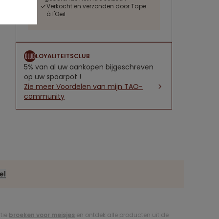
Verkocht en verzonden door Tape
à l'Oeil
LOYALITEITSCLUB
5% van al uw aankopen bijgeschreven
op uw spaarpot !
Zie meer Voordelen van mijn TAO-
community
el
ctie
broeken voor meisjes
en ontdek alle producten uit de