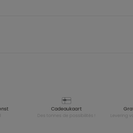
enst
cadeaukaart
gr
l
des tonnes de possibilités !
levering 