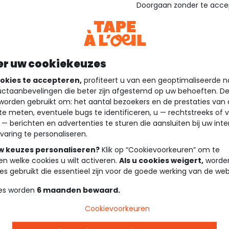
Doorgaan zonder te acce
er uw cookiekeuzes
okies te accepteren,
profiteert u van een geoptimaliseerde n
ctaanbevelingen die beter zijn afgestemd op uw behoeften. D
worden gebruikt om: het aantal bezoekers en de prestaties van
te meten, eventuele bugs te identificeren, u — rechtstreeks of 
 — berichten en advertenties te sturen die aansluiten bij uw int
varing te personaliseren.
uw keuzes personaliseren?
Klik op “Cookievoorkeuren” om te
en welke cookies u wilt activeren.
Als u cookies weigert,
worden
es gebruikt die essentieel zijn voor de goede werking van de web
es worden
6 maanden bewaard.
Cookievoorkeuren