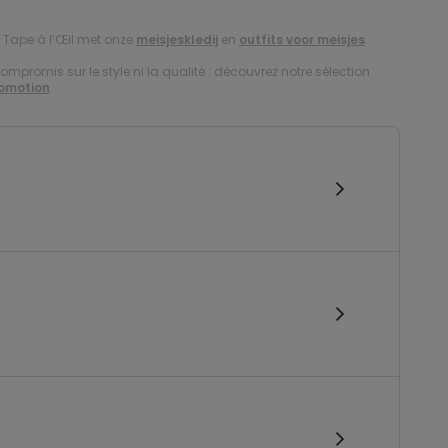
j Tape à l’Œil met onze
meisjeskledij
en
outfits voor meisjes
.
compromis sur le style ni la qualité : découvrez notre sélection
romotion
.