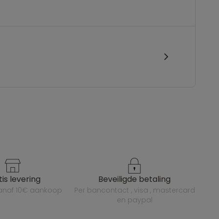
atis levering
beveiligde betaling
vanaf 10€ aankoop
per bancontact , visa , mastercard
en paypal