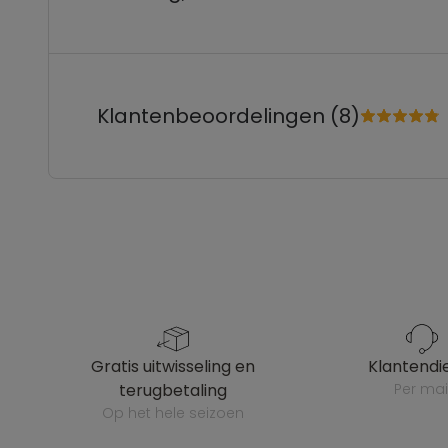
Klantenbeoordelingen (8)
gratis uitwisseling en
klantendi
terugbetaling
per mai
op het hele seizoen