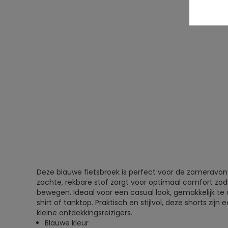
Deze blauwe fietsbroek is perfect voor de zomeravont
zachte, rekbare stof zorgt voor optimaal comfort zoda
bewegen. Ideaal voor een casual look, gemakkelijk t
shirt of tanktop. Praktisch en stijlvol, deze shorts zij
kleine ontdekkingsreizigers.
Blauwe kleur