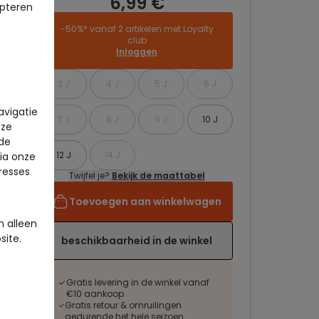
6,99 €
pteren
-50%* vanaf 2 artikelen met Loyalty
club
Inloggen
3 J
4 J
5 J
6 J
avigatie
7 J
8 J
9 J
10 J
eze
 de
12 J
14 J
via onze
eresses
Twijfel je?
Bekijk de maattabel
Toevoegen aan winkelwagen
 alleen
site.
beschikbaarheid in de winkel
Gratis levering in de winkel vanaf
€10 aankoop
Gratis retour & omruilingen
gedurende het hele seizoen