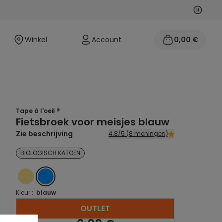
Volgen
Vorige
Winkel
Account
0,00 €
Tape à l'oeil ®
Fietsbroek voor meisjes blauw
Zie beschrijving
4.8/5 (8 meningen)
BIOLOGISCH KATOEN
JAUNE
BLEU
Kleur :
blauw
OUTLET