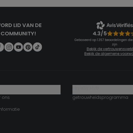
ORD LID VAN DE
4.3/5
COMMUNITY!
Gebaseerd op 1.357 beoordelingen die
zijn
Bekijk de vertrouwensverk
Bekijk de algemene voorw
g
loyalty club
r ons
getrouwheidsprogramma
informatie