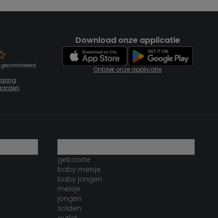
Download onze applicatie
 gecontroleerd
Ontdek onze applicatie
laring
aarden
onze catalogus
geboorte
baby meisje
baby jongen
meisje
jongen
solden
outlet