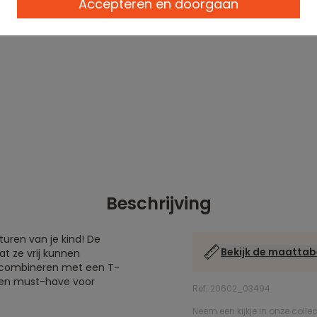
Accepteren en doorgaan
Beschrijving
uren van je kind! De
Bekijk de maattab
t ze vrij kunnen
e combineren met een T-
n een must-have voor
Ref. 20602_03494
Neem een kijkje in onze colle