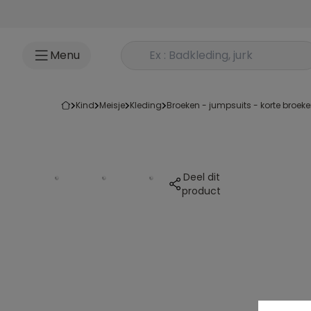
Ga naar inhoud
Rechercher un produit
Menu
kind
meisje
kleding
broeken - jumpsuits - korte broek
Deel dit
product