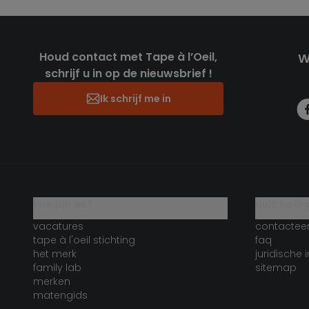
Houd contact met Tape à l’Oeil,
W
schrijf u in op de nieuwsbrief !
Ik schrijf me in
wie zijn we?
hulp nodi
vacatures
contactee
tape à l'oeil stichting
faq
het merk
juridische 
family lab
sitemap
merken
matengids