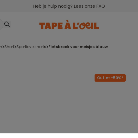
Heb je hulp nodig? Lees onze FAQ
en
short
sportieve shorts
fietsbroek voor meisjes blauw
Outlet -50%*