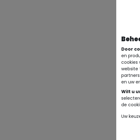
Behe
Door co
en produ
cookies 
website 
partners
en uw er
Wilt u 
selecter
de cooki
Uw keuz