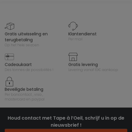
gratis uitwisseling en
klantendienst
per mail
terugbetaling
op het hele seizoen
cadeaukaart
gratis levering
des tonnes de possibilités !
levering vanaf 10€ aankoop
beveiligde betaling
per bancontact , visa ,
mastercard en paypal
Houd contact met Tape à l’Oeil, schrijf u in op de
nieuwsbrief !