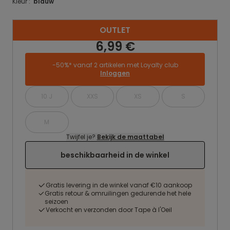
Kleur :
blauw
OUTLET
6,99 €
-50%* vanaf 2 artikelen met Loyalty club
Inloggen
10 J
XXS
XS
S
M
Twijfel je?
Bekijk de maattabel
beschikbaarheid in de winkel
Gratis levering in de winkel vanaf €10 aankoop
Gratis retour & omruilingen gedurende het hele
seizoen
Verkocht en verzonden door Tape à l'Oeil