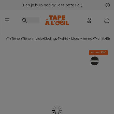
Heb je hulp nodig? Lees onze FAQ
Ga naar inhoud
Vol
Vor
tiener
tiener meisje
kleding
t-shirt - bloes - hemd
t-shirt
ele
Outlet -50%*