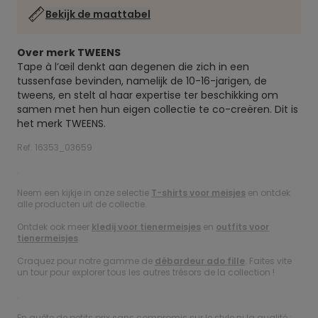
Bekijk de maattabel
Over merk TWEENS
Tape à l’œil denkt aan degenen die zich in een
tussenfase bevinden, namelijk de 10-16-jarigen, de
tweens, en stelt al haar expertise ter beschikking om
samen met hen hun eigen collectie te co-creëren. Dit is
het merk TWEENS.
Ref. 16353_03659
.
Neem een kijkje in onze selectie
T-shirts voor meisjes
en ontdek
alle producten uit de collectie.
Ontdek ook meer
kledij voor tienermeisjes
en
outfits voor
tienermeisjes
.
Craquez pour notre gamme de
débardeur ado fille
. Faites vite
un tour pour explorer tous les autres trésors de la collection !
.
En quête de petits prix sans compromis sur le style ni la qualité :