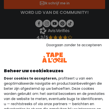
Ik schrijf me in
WORD LID VAN DE COMMUNITY!
4.3/5
Gebaseerd op 1.357 beoordelingen die gecontroleerd zijn
Doorgaan zonder te accepteren
Bekijk de vertrouwensverklaring
Bekijk de algemene voorwaarden
Download onze applicatie
Ontdek onze applicatie
Beheer uw cookiekeuzes
Door cookies te accepteren,
profiteert u van een
geoptimaliseerde navigatie en productaanbevelingen die
beter zijn afgestemd op uw behoeften. Deze cookies
wie zijn we?
worden gebruikt om: het aantal bezoekers en de prestaties
van de website te meten, eventuele bugs te identificeren,
hulp nodig
u — rechtstreeks of via onze partners — berichten en