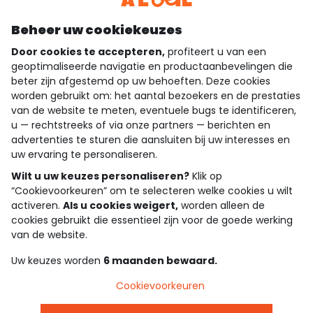
Ontdek onze applicatie
Beheer uw cookiekeuzes
Door cookies te accepteren,
profiteert u van een
geoptimaliseerde navigatie en productaanbevelingen die
beter zijn afgestemd op uw behoeften. Deze cookies
wie zijn we?
worden gebruikt om: het aantal bezoekers en de prestaties
van de website te meten, eventuele bugs te identificeren,
hulp nodig
u — rechtstreeks of via onze partners — berichten en
advertenties te sturen die aansluiten bij uw interesses en
loyalty club
uw ervaring te personaliseren.
Wilt u uw keuzes personaliseren?
Klik op
onze catalogus
“Cookievoorkeuren” om te selecteren welke cookies u wilt
activeren.
Als u cookies weigert,
worden alleen de
cookies gebruikt die essentieel zijn voor de goede werking
Algemene verkoop en gebruiksvoorwaarden
van de website.
Privacybeleid
*Aanbiedingsvoorwaarden
Uw keuzes worden
6 maanden bewaard.
Cookies en persoonsgegevens
Accessibilité : partiellement conforme
Cookievoorkeuren
Cookie settings