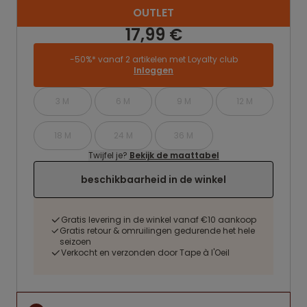
OUTLET
17,99 €
-50%* vanaf 2 artikelen met Loyalty club
Inloggen
3 M
6 M
9 M
12 M
18 M
24 M
36 M
Twijfel je?
Bekijk de maattabel
beschikbaarheid in de winkel
Gratis levering in de winkel vanaf €10 aankoop
Gratis retour & omruilingen gedurende het hele
seizoen
Verkocht en verzonden door Tape à l'Oeil