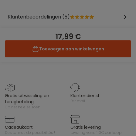
Klantenbeoordelingen (5)
17,99 €
Toevoegen aan winkelwagen
gratis uitwisseling en
klantendienst
per mail
terugbetaling
op het hele seizoen
cadeaukaart
gratis levering
des tonnes de possibilités !
levering vanaf 10€ aankoop