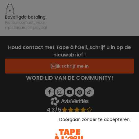
beveiligde betaling
per bancontact , visa ,
mastercard en paypal
Houd contact met Tape à l’Oeil, schrijf u in op de
nieuwsbrief !
Ik schrijf me in
WORD LID VAN DE COMMUNITY!
4.3/5
Gebaseerd op 1.357 beoordelingen die gecontroleerd zijn
Doorgaan zonder te accepteren
Bekijk de vertrouwensverklaring
Bekijk de algemene voorwaarden
Download onze applicatie