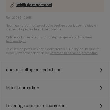
Bekijk de maattabel
Ref. 20536_02018
Neem een kijkje in onze collectie
vestjes voor babymeisjes
en
ontdek alle producten uit de collectie.
Ontdek ook meer
kledij voor babymeisjes
en
outfits voor
babymeisjes
.
En quête de petits prix sans compromis sur le style ni la qualité :
découvrez notre sélection de
vêtements bébé en promotion
.
Samenstelling en onderhoud
Milieukenmerken
Levering, ruilen en retourneren