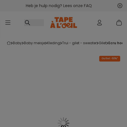
Heb je hulp nodig? Lees onze FAQ
Ga naar inhoud
Vol
Vor
baby
baby meisje
kleding
trui - gilet - sweater
gilet
ecru hoo
Outlet -50%*