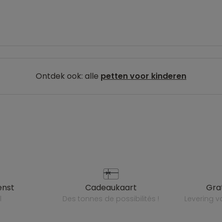
Ontdek ook: alle
petten voor kinderen
enst
cadeaukaart
gr
l
des tonnes de possibilités !
levering 