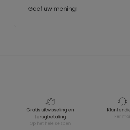
Geef uw mening!
gratis uitwisseling en
klantendi
terugbetaling
per mai
op het hele seizoen