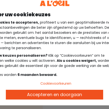
er uw cookiekeuzes
okies te accepteren,
profiteert u van een geoptimaliseerde n
ctaanbevelingen die beter zijn afgestemd op uw behoeften. D
worden gebruikt om: het aantal bezoekers en de prestaties van
te meten, eventuele bugs te identificeren, u — rechtstreeks of 
 — berichten en advertenties te sturen die aansluiten bij uw int
varing te personaliseren.
uw keuzes personaliseren?
Klik op “Cookievoorkeuren” om te
en welke cookies u wilt activeren.
Als u cookies weigert,
worden
es gebruikt die essentieel zijn voor de goede werking van de web
Beschrijving
es worden
6 maanden bewaard.
Cookievoorkeuren
Accepteren en doorgaan
Ref. 91603_02271
Ontdek onze selectie
accesso