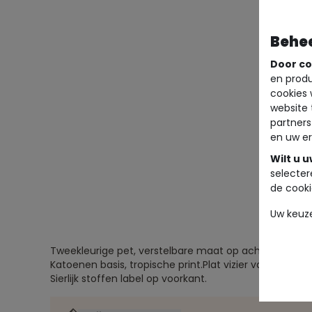
Behe
Door co
en produ
cookies 
website 
partners
en uw er
Wilt u 
selecter
de cooki
Uw keuz
Tweekleurige pet, verstelbare maat op achterkant.
Katoenen basis, tropische print.
Plat vizier van kurk.
Sierlijk stoffen label op voorkant.