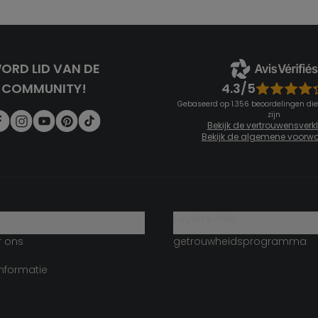
ORD LID VAN DE
4.3/5
COMMUNITY!
Gebaseerd op 1.356 beoordelingen die
zijn
Bekijk de vertrouwensverk
Bekijk de algemene voorw
g
loyalty club
r ons
getrouwheidsprogramma
informatie