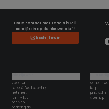
Houd contact met Tape à l’Oeil,
W
schrijf u in op de nieuwsbrief !
Ik schrijf me in
wie zijn we?
hulp nodi
vacatures
contactee
tape à l'oeil stichting
faq
het merk
juridische 
family lab
sitemap
merken
matengids