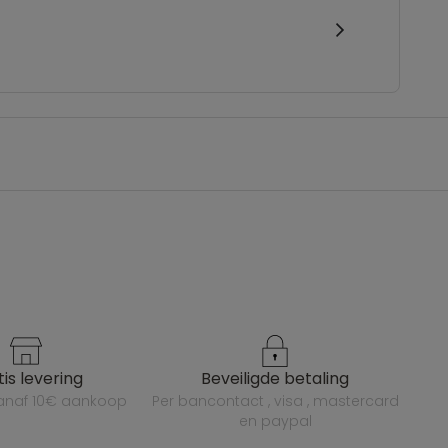
atis levering
beveiligde betaling
vanaf 10€ aankoop
per bancontact , visa , mastercard
en paypal