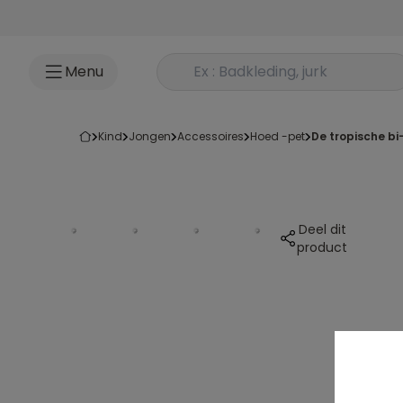
Ga naar inhoud
Rechercher un produit
Menu
kind
jongen
accessoires
hoed -pet
de tropische b
Deel dit
product