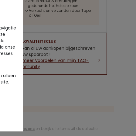
Gratis retour & omruilingen
gedurende het hele seizoen
Verkocht en verzonden door Tape
à l'Oeil
avigatie
eze
 de
LOYALITEITSCLUB
via onze
5% van al uw aankopen bijgeschreven
eresses
op uw spaarpot !
Zie meer Voordelen van mijn TAO-
community
 alleen
site.
ires voor jongens
en bekijk alle items uit de collectie.