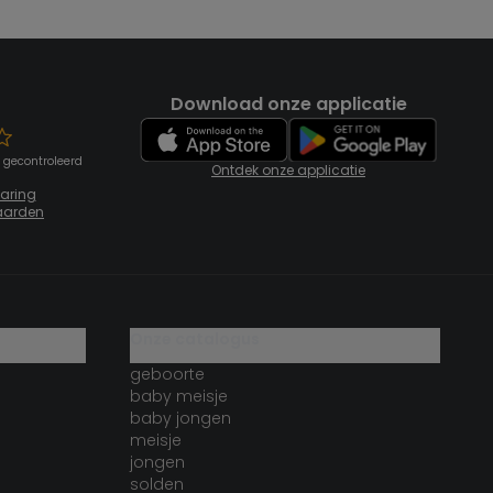
Download onze applicatie
 gecontroleerd
Ontdek onze applicatie
laring
aarden
onze catalogus
geboorte
baby meisje
baby jongen
meisje
jongen
solden