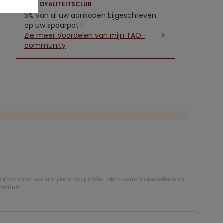
LOYALITEITSCLUB
5% van al uw aankopen bijgeschreven
op uw spaarpot !
Zie meer Voordelen van mijn TAO-
community
compromis sur le style ni la qualité : découvrez notre sélection
motion
.