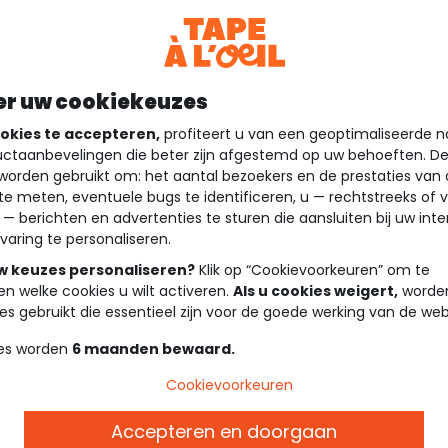
er uw cookiekeuzes
okies te accepteren,
profiteert u van een geoptimaliseerde n
ctaanbevelingen die beter zijn afgestemd op uw behoeften. D
worden gebruikt om: het aantal bezoekers en de prestaties van
te meten, eventuele bugs te identificeren, u — rechtstreeks of 
 — berichten en advertenties te sturen die aansluiten bij uw int
varing te personaliseren.
uw keuzes personaliseren?
Klik op “Cookievoorkeuren” om te
en welke cookies u wilt activeren.
Als u cookies weigert,
worden
es gebruikt die essentieel zijn voor de goede werking van de web
es worden
6 maanden bewaard.
Cookievoorkeuren
Accepteren en doorgaan