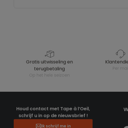
gratis uitwisseling en
klantendi
terugbetaling
per mai
op het hele seizoen
Houd contact met Tape à l’Oeil,
W
schrijf u in op de nieuwsbrief !
Ik schrijf me in