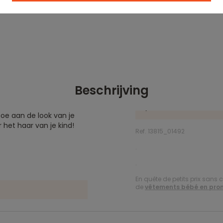
Beschrijving
toe aan de look van je
 het haar van je kind!
Ref. 13815_01492
.
.
En quête de petits prix sans 
de
vêtements bébé en pro