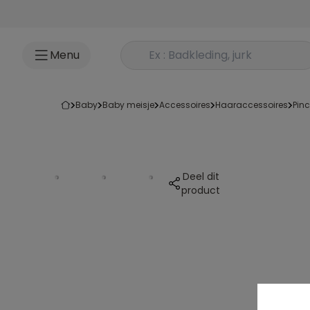
Ga naar inhoud
Rechercher un produit
Menu
baby
baby meisje
accessoires
haaraccessoires
pin
Deel dit
product