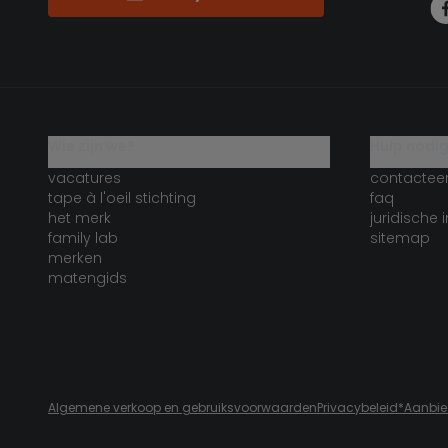
wie zijn we?
hulp nodi
vacatures
contactee
tape à l'oeil stichting
faq
het merk
juridische 
family lab
sitemap
merken
matengids
Algemene verkoop en gebruiksvoorwaarden
Privacybeleid
*Aanbi