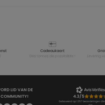
enst
cadeaukaart
gr
l
des tonnes de possibilités !
levering 
ORD LID VAN DE
4.3/5
COMMUNITY!
Gebaseerd op 1.357 beoordelingen die
zijn