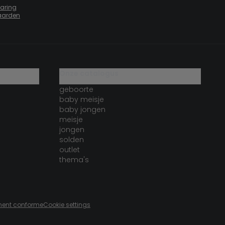
laring
aarden
onze catalogus
geboorte
baby meisje
baby jongen
meisje
jongen
solden
outlet
thema's
lement conforme
Cookie settings