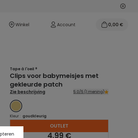
Volgen
Vorige
Winkel
Account
0,00 €
Tape à l'oeil ®
Clips voor babymeisjes met
gekleurde patch
Zie beschrijving
5.0/5 (1 mening)
GOUDKLEURIG
Kleur :
goudkleurig
OUTLET
4,99 €
pteren