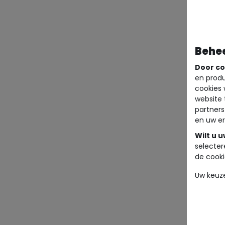
Behe
Door co
en produ
cookies 
website 
partners
en uw er
Wilt u 
selecter
de cooki
Uw keuz