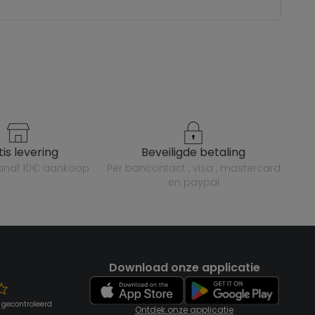
atis levering
beveiligde betaling
vanaf 10€ aankoop
per bancontact , visa , mastercard
en paypal
Download onze applicatie
 gecontroleerd
Ontdek onze applicatie