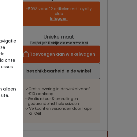
-50%* vanaf 2 artikelen met Loyalty
club
Inloggen
Unieke maat
avigatie
Twijfel je?
Bekijk de maattabel
eze
 de
Toevoegen aan winkelwagen
via onze
eresses
beschikbaarheid in de winkel
 alleen
Gratis levering in de winkel vanaf
€10 aankoop
site.
Gratis retour & omruilingen
gedurende het hele seizoen
Verkocht en verzonden door Tape
à l'Oeil