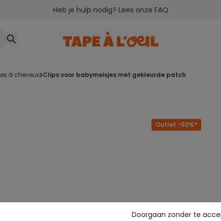
Heb je hulp nodig? Lees onze FAQ
ces à cheveux
clips voor babymeisjes met gekleurde patch
Outlet -50%*
Doorgaan zonder te acce