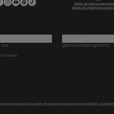
Bekijk de vertrouwensverk
Bekijk de algemene voorw
g
loyalty club
r ons
getrouwheidsprogramma
informatie
edingsvoorwaarden
Cookies en persoonsgegevens
Accessibilité : partiel