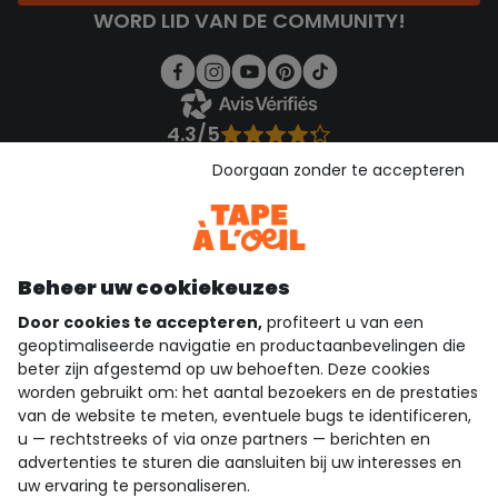
WORD LID VAN DE COMMUNITY!
4.3/5
Gebaseerd op 1.356 beoordelingen die gecontroleerd zijn
Doorgaan zonder te accepteren
Bekijk de vertrouwensverklaring
Bekijk de algemene voorwaarden
Download onze applicatie
Ontdek onze applicatie
Beheer uw cookiekeuzes
Door cookies te accepteren,
profiteert u van een
geoptimaliseerde navigatie en productaanbevelingen die
beter zijn afgestemd op uw behoeften. Deze cookies
wie zijn we?
worden gebruikt om: het aantal bezoekers en de prestaties
van de website te meten, eventuele bugs te identificeren,
hulp nodig
u — rechtstreeks of via onze partners — berichten en
advertenties te sturen die aansluiten bij uw interesses en
loyalty club
uw ervaring te personaliseren.