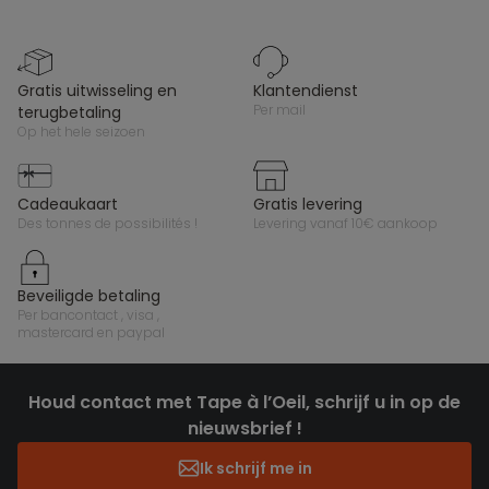
gratis uitwisseling en
klantendienst
per mail
terugbetaling
op het hele seizoen
cadeaukaart
gratis levering
des tonnes de possibilités !
levering vanaf 10€ aankoop
beveiligde betaling
per bancontact , visa ,
mastercard en paypal
Houd contact met Tape à l’Oeil, schrijf u in op de
nieuwsbrief !
Ik schrijf me in