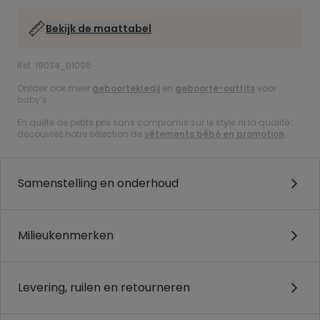
Bekijk de maattabel
Ref. 19034_01096
Ontdek ook meer
geboortekledij
en
geboorte-outfits
voor
baby’s.
En quête de petits prix sans compromis sur le style ni la qualité :
découvrez notre sélection de
vêtements bébé en promotion
.
Samenstelling en onderhoud
Milieukenmerken
Levering, ruilen en retourneren