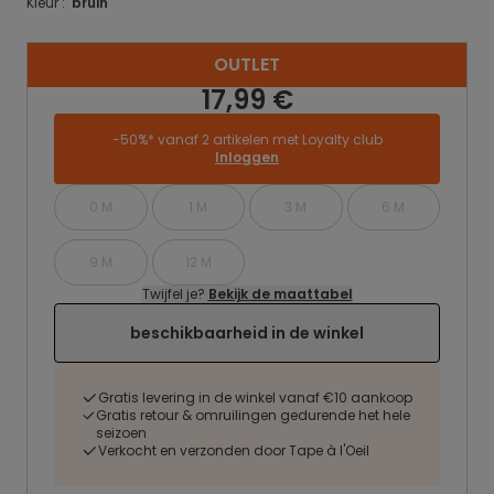
Kleur :
bruin
OUTLET
17,99 €
-50%* vanaf 2 artikelen met Loyalty club
Inloggen
0 M
1 M
3 M
6 M
9 M
12 M
Twijfel je?
Bekijk de maattabel
beschikbaarheid in de winkel
Gratis levering in de winkel vanaf €10 aankoop
Gratis retour & omruilingen gedurende het hele
seizoen
Verkocht en verzonden door Tape à l'Oeil