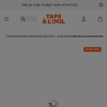
Heb je hulp nodig? Lees onze FAQ
Ga naar inhoud
Vol
Vor
baby
geboorte
kleding
vest - trui
zweet
bruine bontsweater 
Outlet -50%*