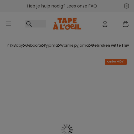
Heb je hulp nodig? Lees onze FAQ
Ga naar inhoud
Vol
Vor
baby
geboorte
pyjama
worme pyjama
gebroken witte fluw
Outlet -60%*