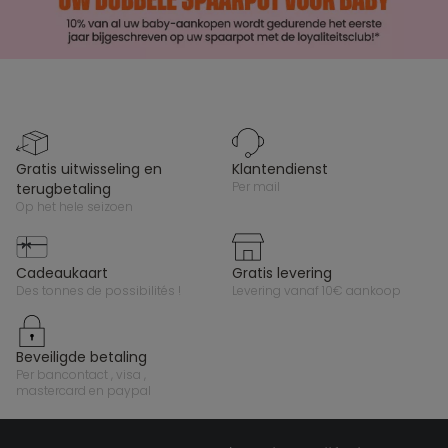
gratis uitwisseling en
klantendienst
per mail
terugbetaling
op het hele seizoen
cadeaukaart
gratis levering
des tonnes de possibilités !
levering vanaf 10€ aankoop
beveiligde betaling
per bancontact , visa ,
mastercard en paypal