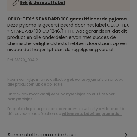
Bekijk de maattabel
OEKO-TEX ® STANDARD 100
gecertificeerde pyjama
Deze pyjama is gecertificeerd door het label
OEKO-TEX
® STANDARD 100
CQ 1246/1 IFTH, wat garandeert dat dit
product en alle onderdelen ervan met succes de
chemische veiligheidstests hebben doorstaan, op een
niveau dat hoger ligt dan de regelgeving vereist.
Ref. 13320_03412
.
Neem een kijkje in onze collectie
geboortepyjama’s
en ontdek
alle producten uit de collectie.
Ontdek ook meer
kledij voor babymeisjes
en
outfits voor
babymeisjes
.
En quête de petits prix sans compromis sur le style ni la qualité :
découvrez notre sélection de
vêtements bébé en promotion
.
Samenstelling en onderhoud