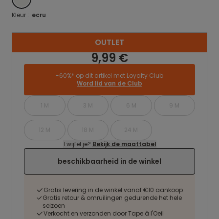
Kleur :
ecru
OUTLET
9,99 €
-60%* op dit artikel met Loyalty Club
Word lid van de Club
1 M
3 M
6 M
9 M
12 M
18 M
24 M
Twijfel je?
Bekijk de maattabel
beschikbaarheid in de winkel
Gratis levering in de winkel vanaf €10 aankoop
Gratis retour & omruilingen gedurende het hele
seizoen
Verkocht en verzonden door Tape à l'Oeil