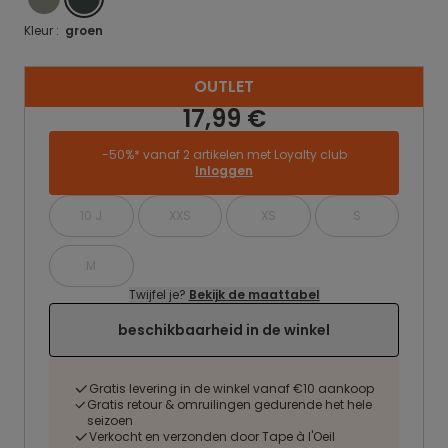
Kleur :
groen
OUTLET
17,99 €
-50%* vanaf 2 artikelen met Loyalty club
Inloggen
10 J
XXS
XS
S
M
Twijfel je?
Bekijk de maattabel
beschikbaarheid in de winkel
Gratis levering in de winkel vanaf €10 aankoop
Gratis retour & omruilingen gedurende het hele
seizoen
Verkocht en verzonden door Tape à l'Oeil