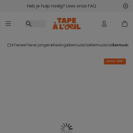
Heb je hulp nodig? Lees onze FAQ
Ga naar inhoud
Vol
Vor
tiener
tiener jongen
kleding
bermuda's
bermuda's
bermudash
Outlet -50%*