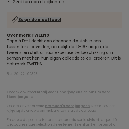
2 zakken aan de zijkanten
Bekijk de maattabel
Over merk TWEENS
Tape à l’œil denkt aan degenen die zich in een
tussenfase bevinden, namelijk de 10-16-jarigen, de
tweens, en stelt al haar expertise ter beschikking om
samen met hen hun eigen collectie te co-creëren. Dit is
het merk TWEENS.
Ref. 20422_02328
.
Ontdek ook meer
kledij voor tienerjongens
en
outfits voor
tienerjongens
.
Ontdek onze collectie
bermuda's voor jongens
. Neem ook een
kijkje bij de andere onmisbare items uit de collectie!
En quête de petits prix sans compromis sur le style ni la qualité :
découvrez notre sélection de
vêtements enfant en promotion
.