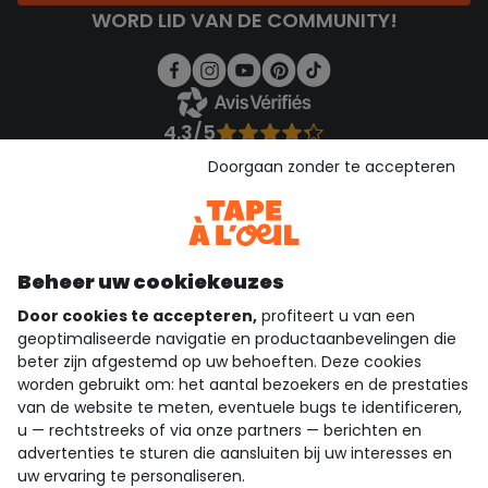
WORD LID VAN DE COMMUNITY!
4.3/5
Gebaseerd op 1.355 beoordelingen die gecontroleerd zijn
Doorgaan zonder te accepteren
Bekijk de vertrouwensverklaring
Bekijk de algemene voorwaarden
Download onze applicatie
Ontdek onze applicatie
Beheer uw cookiekeuzes
Door cookies te accepteren,
profiteert u van een
geoptimaliseerde navigatie en productaanbevelingen die
beter zijn afgestemd op uw behoeften. Deze cookies
wie zijn we?
worden gebruikt om: het aantal bezoekers en de prestaties
van de website te meten, eventuele bugs te identificeren,
hulp nodig
u — rechtstreeks of via onze partners — berichten en
advertenties te sturen die aansluiten bij uw interesses en
loyalty club
uw ervaring te personaliseren.