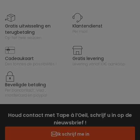
gratis uitwisseling en
klantendienst
per mail
terugbetaling
op het hele seizoen
cadeaukaart
gratis levering
des tonnes de possibilités !
levering vanaf 10€ aankoop
beveiligde betaling
per bancontact , visa ,
mastercard en paypal
Houd contact met Tape à l’Oeil, schrijf u in op de
nieuwsbrief !
Ik schrijf me in