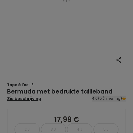
Tape à l'oeil ®
Bermuda met bedrukte tailleband
Zie beschrijving
4.0/5 (1 mening)
17,99 €
2 J
3 J
4 J
5 J