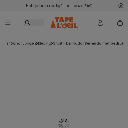
Heb je hulp nodig? Lees onze FAQ
Ga naar inhoud
Vol
Vor
kind
jongen
kleding
short - bermuda
bermuda met bedrukte