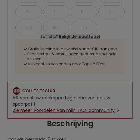
6 J
7 J
8 J
9 J
10 J
12 J
14 J
Twijfel je?
Bekijk de maattabel
Gratis levering in de winkel vanaf €10 aankoop
Gratis retour & omruilingen gedurende het hele
seizoen
Verkocht en verzonden door Tape à l'Oeil
LOYALITEITSCLUB
5% van al uw aankopen bijgeschreven op uw
spaarpot !
Zie meer Voordelen van mijn TAO-community
Beschrijving
Canvas bermuda, 5 zakken.