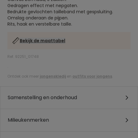
Gedragen effect met nepgaten.
Bedrukte gevlochten tailleband met gespsluiting.
Omslag onderaan de pijpen.
Rits, haak en verstelbare taille.
Bekijk de maattabel
Ref. 92251_01748
.
Ontdek ook meer
jongenskledij
en
outfits voor jongens
.
Samenstelling en onderhoud
Milieukenmerken