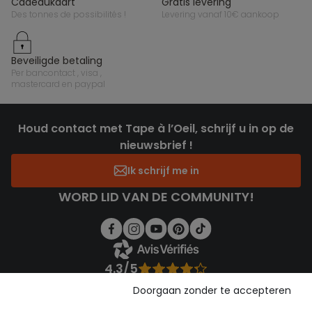
cadeaukaart
gratis levering
des tonnes de possibilités !
levering vanaf 10€ aankoop
beveiligde betaling
per bancontact , visa ,
mastercard en paypal
Houd contact met Tape à l’Oeil, schrijf u in op de
nieuwsbrief !
Ik schrijf me in
WORD LID VAN DE COMMUNITY!
4.3/5
Gebaseerd op 1.356 beoordelingen die gecontroleerd zijn
Doorgaan zonder te accepteren
Bekijk de vertrouwensverklaring
Bekijk de algemene voorwaarden