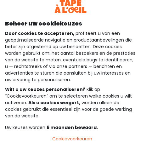
Download onze applicatie
Ontdek onze applicatie
Beheer uw cookiekeuzes
Door cookies te accepteren,
profiteert u van een
geoptimaliseerde navigatie en productaanbevelingen die
beter zijn afgestemd op uw behoeften. Deze cookies
wie zijn we?
worden gebruikt om: het aantal bezoekers en de prestaties
van de website te meten, eventuele bugs te identificeren,
hulp nodig
u — rechtstreeks of via onze partners — berichten en
advertenties te sturen die aansluiten bij uw interesses en
loyalty club
uw ervaring te personaliseren.
Wilt u uw keuzes personaliseren?
Klik op
onze catalogus
“Cookievoorkeuren” om te selecteren welke cookies u wilt
activeren.
Als u cookies weigert,
worden alleen de
cookies gebruikt die essentieel zijn voor de goede werking
Algemene verkoop en gebruiksvoorwaarden
van de website.
Privacybeleid
*Aanbiedingsvoorwaarden
Uw keuzes worden
6 maanden bewaard.
Cookies en persoonsgegevens
Accessibilité : partiellement conforme
Cookievoorkeuren
Cookie settings