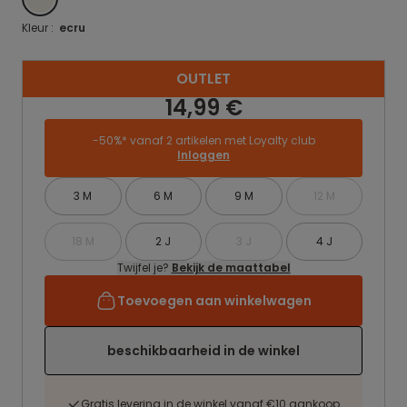
Kleur :
ecru
OUTLET
14,99 €
-50%* vanaf 2 artikelen met Loyalty club
Inloggen
3 M
6 M
9 M
12 M
18 M
2 J
3 J
4 J
Twijfel je?
Bekijk de maattabel
Toevoegen aan winkelwagen
beschikbaarheid in de winkel
Gratis levering in de winkel vanaf €10 aankoop