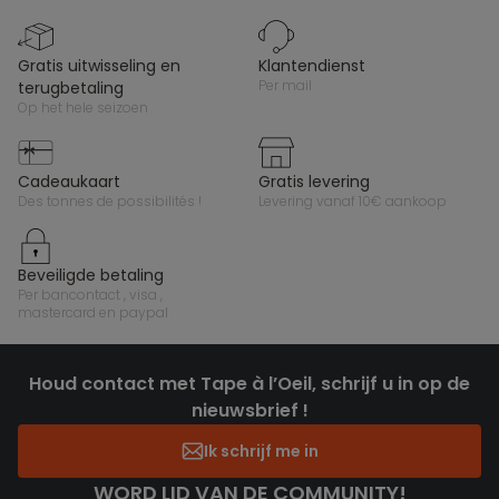
gratis uitwisseling en
klantendienst
per mail
terugbetaling
op het hele seizoen
cadeaukaart
gratis levering
des tonnes de possibilités !
levering vanaf 10€ aankoop
beveiligde betaling
per bancontact , visa ,
mastercard en paypal
Houd contact met Tape à l’Oeil, schrijf u in op de
nieuwsbrief !
Ik schrijf me in
WORD LID VAN DE COMMUNITY!