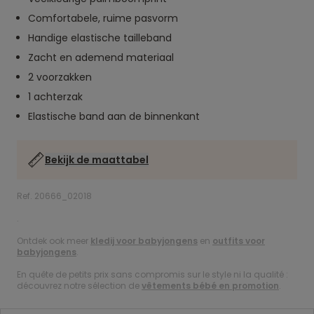
Comfortabele, ruime pasvorm
Handige elastische tailleband
Zacht en ademend materiaal
2 voorzakken
1 achterzak
Elastische band aan de binnenkant
Bekijk de maattabel
Ref. 20666_02018
.
Ontdek ook meer
kledij voor babyjongens
en
outfits voor
babyjongens
.
En quête de petits prix sans compromis sur le style ni la qualité :
découvrez notre sélection de
vêtements bébé en promotion
.