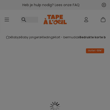
Heb je hulp nodig? Lees onze FAQ
Ga naar inhoud
Vol
Vor
baby
baby jongen
kleding
kort - bermuda
bedrukte korte br
Outlet -50%*