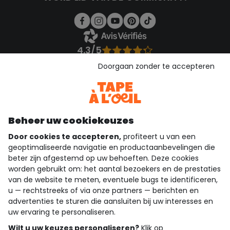
4.3/5
Gebaseerd op 1.357 beoordelingen die gecontroleerd zijn
Doorgaan zonder te accepteren
Bekijk de vertrouwensverklaring
Bekijk de algemene voorwaarden
Download onze applicatie
Ontdek onze applicatie
Beheer uw cookiekeuzes
Door cookies te accepteren,
profiteert u van een
geoptimaliseerde navigatie en productaanbevelingen die
beter zijn afgestemd op uw behoeften. Deze cookies
wie zijn we?
worden gebruikt om: het aantal bezoekers en de prestaties
van de website te meten, eventuele bugs te identificeren,
hulp nodig
u — rechtstreeks of via onze partners — berichten en
advertenties te sturen die aansluiten bij uw interesses en
loyalty club
uw ervaring te personaliseren.
Wilt u uw keuzes personaliseren?
Klik op
onze catalogus