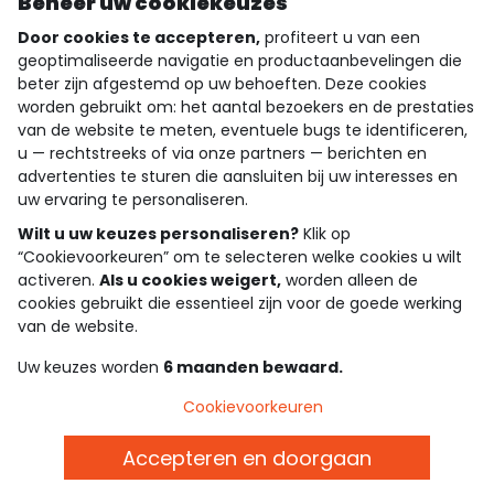
Beheer uw cookiekeuzes
Door cookies te accepteren,
profiteert u van een
geoptimaliseerde navigatie en productaanbevelingen die
beter zijn afgestemd op uw behoeften. Deze cookies
wie zijn we?
worden gebruikt om: het aantal bezoekers en de prestaties
van de website te meten, eventuele bugs te identificeren,
hulp nodig
u — rechtstreeks of via onze partners — berichten en
advertenties te sturen die aansluiten bij uw interesses en
loyalty club
uw ervaring te personaliseren.
Wilt u uw keuzes personaliseren?
Klik op
onze catalogus
“Cookievoorkeuren” om te selecteren welke cookies u wilt
activeren.
Als u cookies weigert,
worden alleen de
cookies gebruikt die essentieel zijn voor de goede werking
Algemene verkoop en gebruiksvoorwaarden
van de website.
Privacybeleid
*Aanbiedingsvoorwaarden
Uw keuzes worden
6 maanden bewaard.
Cookies en persoonsgegevens
Accessibilité : partiellement conforme
Cookievoorkeuren
Cookie settings
Accepteren en doorgaan
Belgie - NL