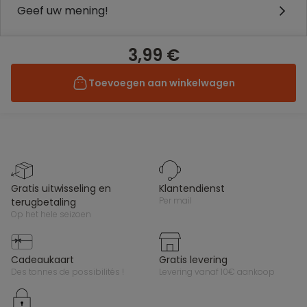
Geef uw mening!
3,99 €
Toevoegen aan winkelwagen
gratis uitwisseling en
klantendienst
per mail
terugbetaling
op het hele seizoen
cadeaukaart
gratis levering
des tonnes de possibilités !
levering vanaf 10€ aankoop