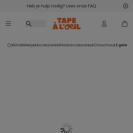
Heb je hulp nodig? Lees onze FAQ
Ga naar inhoud
Vol
Vor
kind
meisje
accessoires
haaraccessoires
chouchou
2 gele e