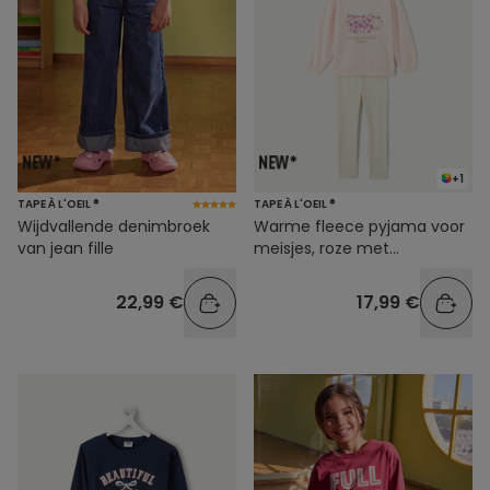
+1
TAPE À L'OEIL ®
TAPE À L'OEIL ®
Wijdvallende denimbroek
Warme fleece pyjama voor
van jean fille
meisjes, roze met
hartjesprint
22,99 €
17,99 €