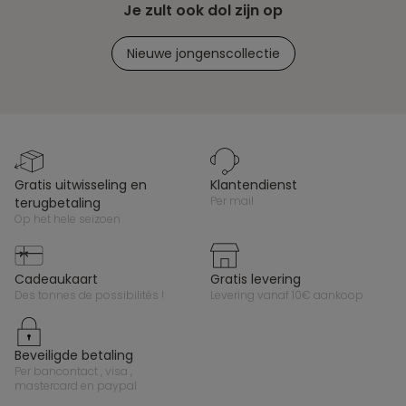
Je zult ook dol zijn op
Nieuwe jongenscollectie
gratis uitwisseling en
klantendienst
per mail
terugbetaling
op het hele seizoen
cadeaukaart
gratis levering
des tonnes de possibilités !
levering vanaf 10€ aankoop
beveiligde betaling
per bancontact , visa ,
mastercard en paypal