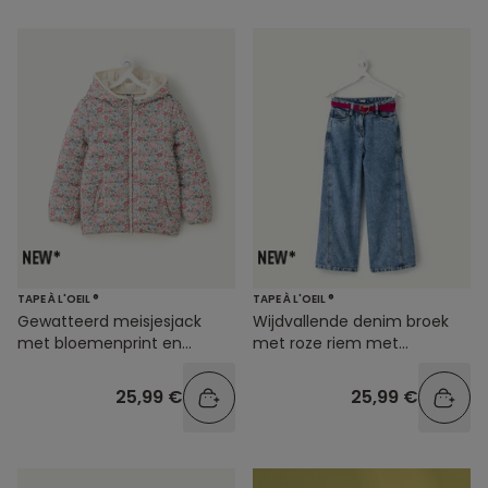
TAPE À L'OEIL ®
TAPE À L'OEIL ®
Gewatteerd meisjesjack
Wijdvallende denim broek
met bloemenprint en
met roze riem met
ritssluiting
hartjesmotief
25,99 €
25,99 €