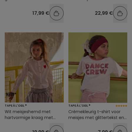
vlindermouwen
17,99 €
22,99 €
TAPE À L'OEIL ®
TAPE À L'OEIL ®
Wit meisjeshemd met
Crèmekleurig t-shirt voor
hartvormige kraag met
meisjes met glittertekst en
ruches
contrasterende kraag