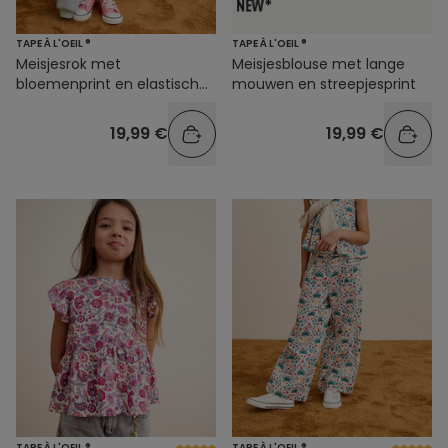
TAPE À L'OEIL ®
TAPE À L'OEIL ®
Meisjesrok met
Meisjesblouse met lange
bloemenprint en elastische
mouwen en streepjesprint
tailleband
19,99 €
19,99 €
TAPE À L'OEIL ®
TAPE À L'OEIL ®