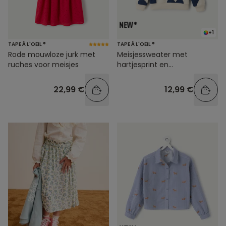
+1
TAPE À L'OEIL ®
TAPE À L'OEIL ®
Rode mouwloze jurk met
Meisjessweater met
ruches voor meisjes
hartjesprint en
contrasterende tekst
22,99 €
12,99 €