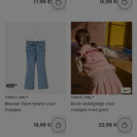
17,99 €
15,99 €
+1
TAPE À L'OEIL ®
TAPE À L'OEIL ®
Blauwe flare-jeans voor
Roze teddyjasje voor
meisjes
meisjes met print
19,99 €
22,99 €