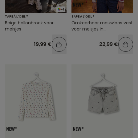
+1
TAPE À L'OEIL ®
TAPE À L'OEIL ®
Beige ballonbroek voor
Omkeerbaar mouwloos vest
meisjes
voor meisjes in
bordeauxrood
19,99 €
22,99 €