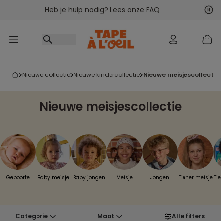
Heb je hulp nodig? Lees onze FAQ
Ga naar inhoud
Vol
Vor
nieuwe collectie
nieuwe kindercollectie
nieuwe meisjescollectie
Nieuwe meisjescollectie
Geboorte
Baby meisje
Baby jongen
Meisje
Jongen
Tiener meisje
Ti
Categorie
Maat
Alle filters