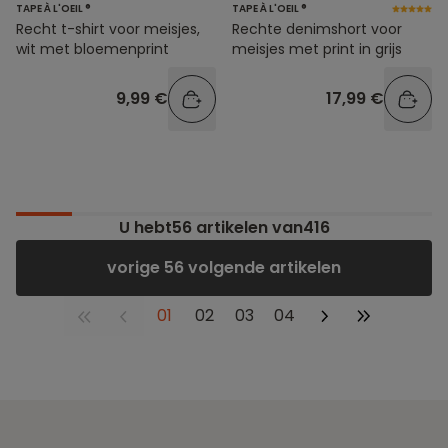
TAPE À L'OEIL ®
TAPE À L'OEIL ®
Recht t-shirt voor meisjes,
Rechte denimshort voor
wit met bloemenprint
meisjes met print in grijs
9,99 €
17,99 €
U hebt
56
artikelen van416
vorige 56 volgende artikelen
01
02
03
04