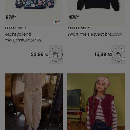
+1
TAPE À L'OEIL ®
TAPE À L'OEIL ®
Rechtvallend
Zwart meisjesvest brooklyn
meisjessweater in
marineblauw met
bloemenprint
22,99 €
15,99 €