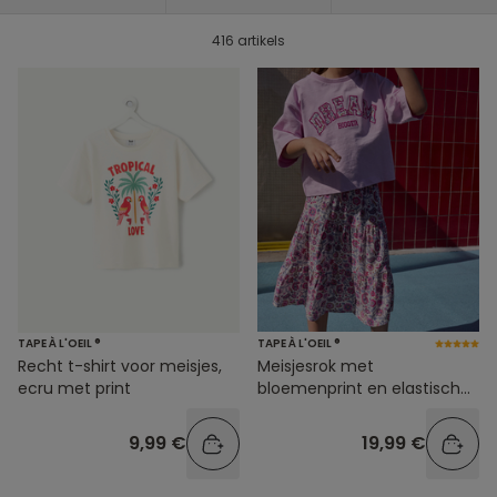
416 artikels
TAPE À L'OEIL ®
TAPE À L'OEIL ®
Recht t-shirt voor meisjes,
Meisjesrok met
ecru met print
bloemenprint en elastische
tailleband
9,99 €
19,99 €