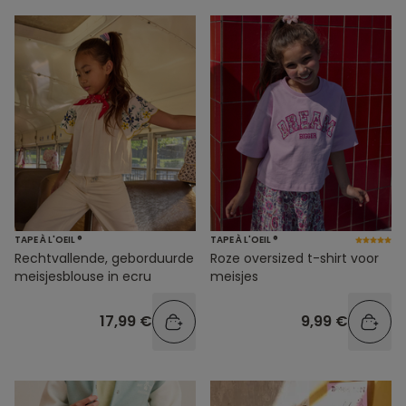
TAPE À L'OEIL ®
TAPE À L'OEIL ®
Rechtvallende, geborduurde
Roze oversized t-shirt voor
meisjesblouse in ecru
meisjes
17,99 €
9,99 €