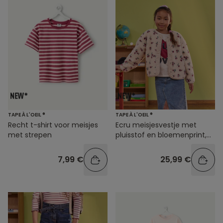
TAPE À L'OEIL ®
TAPE À L'OEIL ®
Recht t-shirt voor meisjes
Ecru meisjesvestje met
met strepen
pluisstof en bloemenprint,
met drukknopen
7,99 €
25,99 €