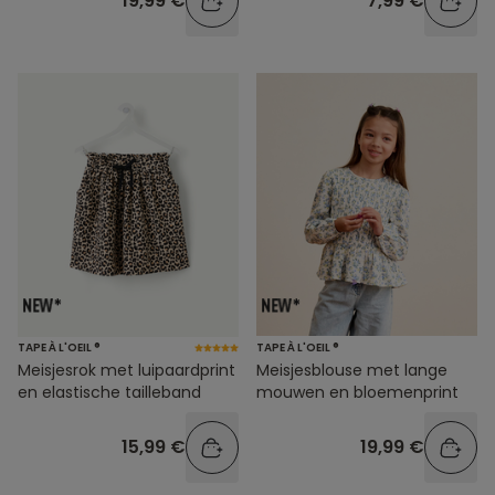
19,99 €
7,99 €
TAPE À L'OEIL ®
TAPE À L'OEIL ®
Meisjesrok met luipaardprint
Meisjesblouse met lange
en elastische tailleband
mouwen en bloemenprint
15,99 €
19,99 €