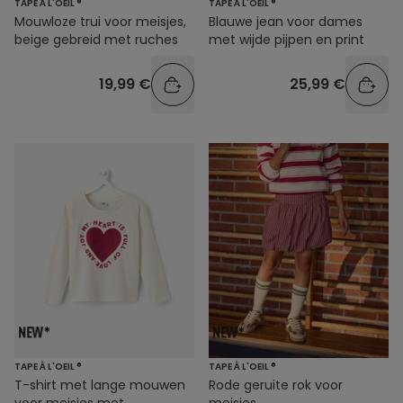
TAPE À L'OEIL ®
TAPE À L'OEIL ®
Mouwloze trui voor meisjes,
Blauwe jean voor dames
beige gebreid met ruches
met wijde pijpen en print
19,99 €
25,99 €
TAPE À L'OEIL ®
TAPE À L'OEIL ®
T-shirt met lange mouwen
Rode geruite rok voor