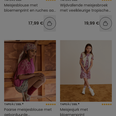
Meisjesblouse met
Wijdvallende meisjesbroek
bloemenprint en ruches aan
met veelkleurige tropische
de mouwen
print
17,99 €
19,99 €
TAPE À L'OEIL ®
TAPE À L'OEIL ®
Paarse meisjesblouse met
Meisjesjurk met
geborduurde
bloemenprint