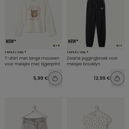
+4
+1
TAPE À L'OEIL ®
TAPE À L'OEIL ®
T-shirt met lange mouwen
Zwarte joggingbroek voor
voor meisjes met tijgerprint
meisjes brooklyn
5,99 €
12,99 €