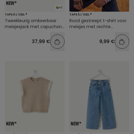
+1
TAPE À L'OEIL ®
TAPE À L'OEIL ®
Tweekleurig omkeerbaar
Rood gestreept t-shirt voor
meisjesjack met capuchon
meisjes met rechte
en ritssluiting
pasvorm
37,99 €
9,99 €