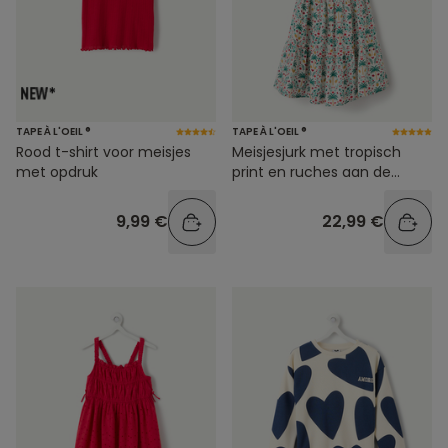
TAPE À L'OEIL ®
TAPE À L'OEIL ®
Rood t-shirt voor meisjes
Meisjesjurk met tropisch
met opdruk
print en ruches aan de
schouderbandjes
9,99 €
22,99 €