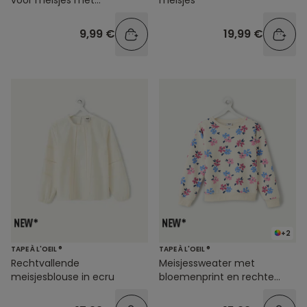
voor meisjes met
meisjes
hartjesprint
9,99 €
19,99 €
+2
TAPE À L'OEIL ®
TAPE À L'OEIL ®
Rechtvallende
Meisjessweater met
meisjesblouse in ecru
bloemenprint en rechte
pasvorm