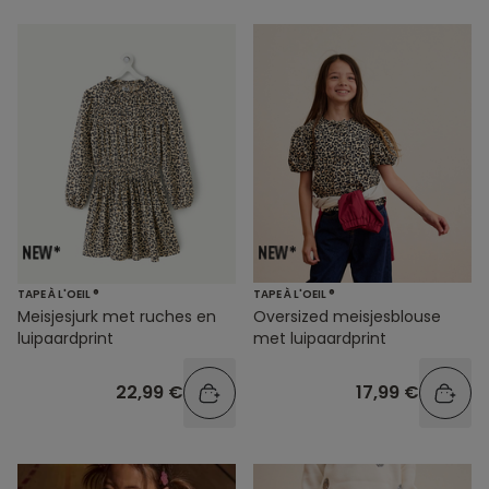
TAPE À L'OEIL ®
TAPE À L'OEIL ®
Meisjesjurk met ruches en
Oversized meisjesblouse
luipaardprint
met luipaardprint
22,99 €
17,99 €