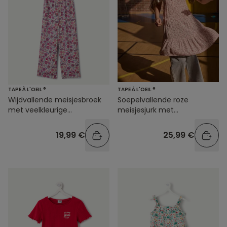
TAPE À L'OEIL ®
TAPE À L'OEIL ®
Wijdvallende meisjesbroek
Soepelvallende roze
met veelkleurige
meisjesjurk met
bloemenprint
bloemenprint
19,99 €
25,99 €