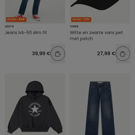
Outlet -40%*
Outlet -30%*
LEVI’S
VANS
Jeans lvb-511 slim fit
Witte en zwarte vans pet
met patch
39,99 €
27,99 €