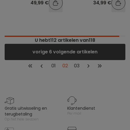
49,99 €
34,99 €
U hebt
112
artikelen van118
vorige 6 volgende artikelen
01
02
03
gratis uitwisseling en
klantendienst
per mail
terugbetaling
op het hele seizoen