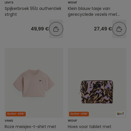
LEVI’S
WOUF
Spijkerbroek 551z authentiek
Klein blauw tasje van
strght
gerecyclede vezels met
vogelopdruk
49,99 €
27,49 €
+7
Outlet -40%*
Outlet -40%*
VANS
WOUF
Roze meisjes-t-shirt met
Hoes voor tablet met