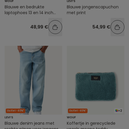
WOUF
LEVI’S
Blauwe en bedrukte
Blauwe jongenscapuchon
laptophoes 13 en 14 inch
met print
vogels
48,99 €
54,99 €
+2
Outlet -40%*
Outlet -40%*
LEVI’S
WOUF
Blauwe denim jeans met
Koffertje in gerecyclede
rechte pijpen voor jongens
vezels groene teddy