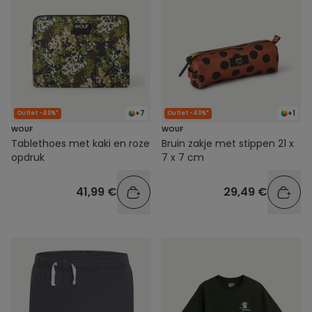
+7
+1
Outlet -40%*
Outlet -40%*
WOUF
WOUF
Tablethoes met kaki en roze
Bruin zakje met stippen 21 x
opdruk
7 x 7 cm
41,99 €
29,49 €