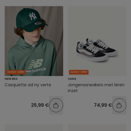
Outlet -40%*
Outlet -30%*
NEW ERA
VANS
Casquette ad ny verte
Jongenssneakers met leren
inzet
25,99 €
74,99 €