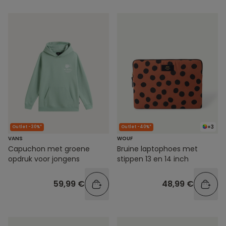
+3
Outlet -30%*
Outlet -40%*
VANS
WOUF
Capuchon met groene
Bruine laptophoes met
opdruk voor jongens
stippen 13 en 14 inch
59,99 €
48,99 €