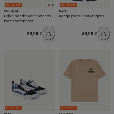
+1
Outlet -40%*
Outlet -40%*
CONVERSE
LEVI’S
Grijze hoodie voor jongens
Baggy jeans voor jongens
met sterrenprint
39,99 €
49,99 €
Outlet -30%*
Outlet -30%*
VANS
CONVERSE