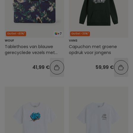
+7
Outlet -40%*
Outlet -30%*
WOUF
VANS
Tablethoes van blauwe
Capuchon met groene
gerecyclede vezels met
opdruk voor jongens
vogelprint
41,99 €
59,99 €