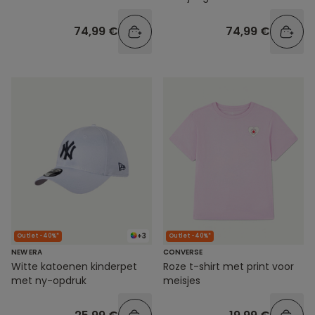
74,99 €
74,99 €
+3
Outlet -40%*
Outlet -40%*
NEW ERA
CONVERSE
Witte katoenen kinderpet
Roze t-shirt met print voor
met ny-opdruk
meisjes