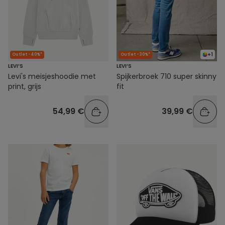
+1
Outlet -40%*
Outlet -30%*
LEVI’S
LEVI’S
Levi's meisjeshoodie met
Spijkerbroek 710 super skinny
print, grijs
fit
54,99 €
39,99 €