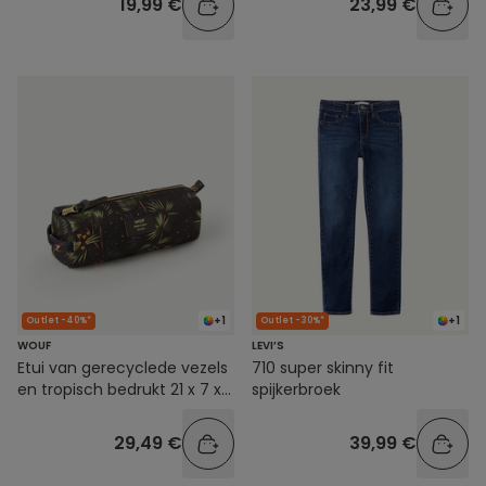
19,99 €
23,99 €
+1
+1
Outlet -40%*
Outlet -30%*
WOUF
LEVI’S
Etui van gerecyclede vezels
710 super skinny fit
en tropisch bedrukt 21 x 7 x
spijkerbroek
7 cm
29,49 €
39,99 €