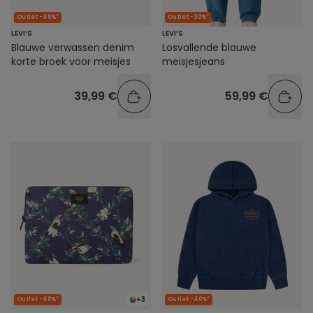
Outlet -40%*
Outlet -30%*
LEVI’S
LEVI’S
Blauwe verwassen denim
Losvallende blauwe
korte broek voor meisjes
meisjesjeans
39,99 €
59,99 €
+3
Outlet -40%*
Outlet -40%*