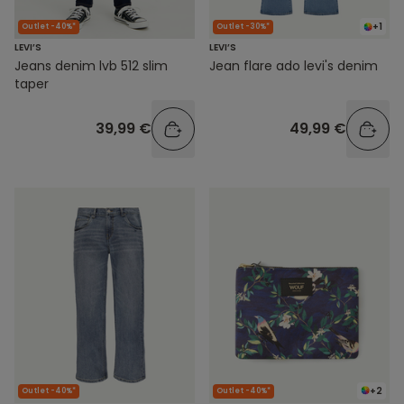
+1
Outlet -40%*
Outlet -30%*
LEVI’S
LEVI’S
Jeans denim lvb 512 slim
Jean flare ado levi's denim
taper
39,99 €
49,99 €
+2
Outlet -40%*
Outlet -40%*