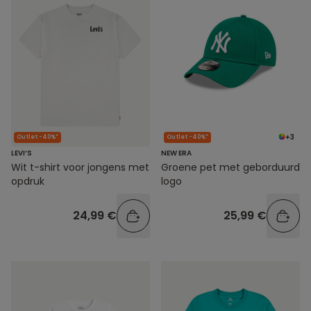
+3
Outlet -40%*
Outlet -40%*
LEVI’S
NEW ERA
Wit t-shirt voor jongens met
Groene pet met geborduurd
opdruk
logo
24,99 €
25,99 €