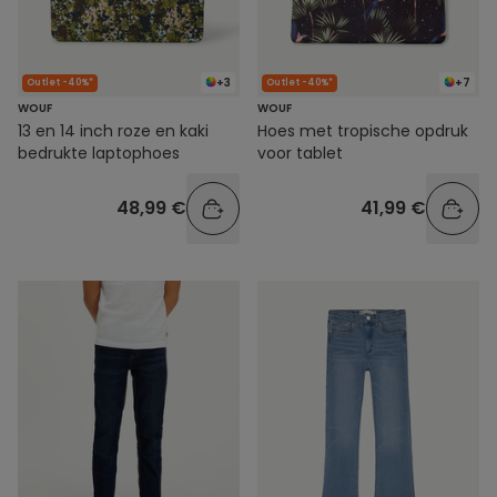
+3
+7
Outlet -40%*
Outlet -40%*
WOUF
WOUF
13 en 14 inch roze en kaki
Hoes met tropische opdruk
bedrukte laptophoes
voor tablet
48,99 €
41,99 €