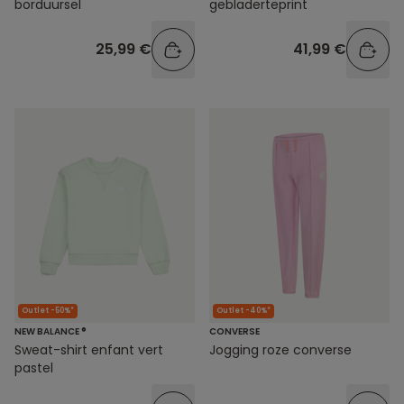
borduursel
gebladerteprint
25,99 €
41,99 €
Outlet -50%*
Outlet -40%*
NEW BALANCE ®
CONVERSE
Sweat-shirt enfant vert
Jogging roze converse
pastel