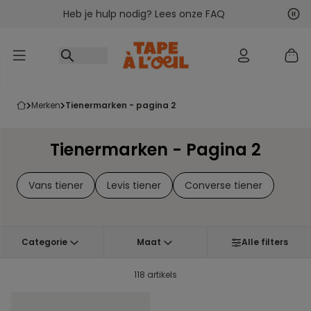
Heb je hulp nodig? Lees onze FAQ
Ga naar inhoud
Vol
Vor
merken
tienermarken - pagina 2
Tienermarken - Pagina 2
Vans tiener
Levis tiener
Converse tiener
Categorie
Maat
Alle filters
118 artikels