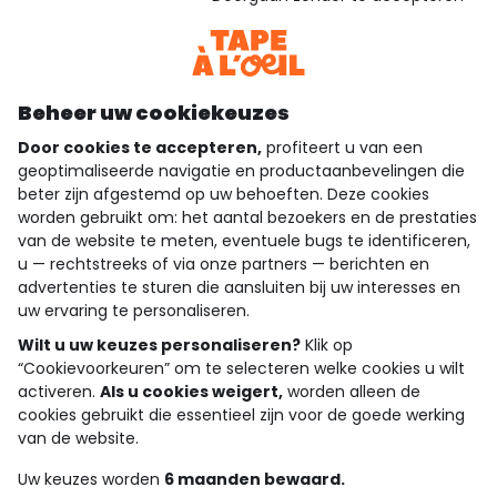
Bekijk de vertrouwensverklaring
Bekijk de algemene voorwaarden
Download onze applicatie
Ontdek onze applicatie
Beheer uw cookiekeuzes
Door cookies te accepteren,
profiteert u van een
geoptimaliseerde navigatie en productaanbevelingen die
beter zijn afgestemd op uw behoeften. Deze cookies
wie zijn we?
worden gebruikt om: het aantal bezoekers en de prestaties
van de website te meten, eventuele bugs te identificeren,
hulp nodig
u — rechtstreeks of via onze partners — berichten en
advertenties te sturen die aansluiten bij uw interesses en
loyalty club
uw ervaring te personaliseren.
onze catalogus
Wilt u uw keuzes personaliseren?
Klik op
“Cookievoorkeuren” om te selecteren welke cookies u wilt
activeren.
Als u cookies weigert,
worden alleen de
cookies gebruikt die essentieel zijn voor de goede werking
Algemene verkoop en gebruiksvoorwaarden
van de website.
Privacybeleid
*Aanbiedingsvoorwaarden
Uw keuzes worden
6 maanden bewaard.
Cookies en persoonsgegevens