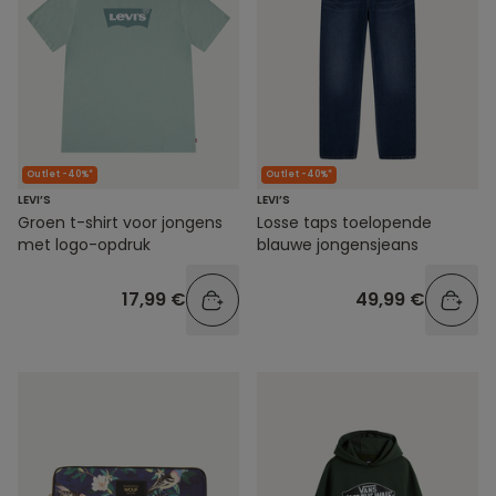
Outlet -40%*
Outlet -40%*
LEVI’S
LEVI’S
Groen t-shirt voor jongens
Losse taps toelopende
met logo-opdruk
blauwe jongensjeans
17,99 €
49,99 €