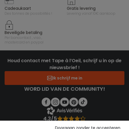
cadeaukaart
gratis levering
des tonnes de possibilités !
levering vanaf 10€ aankoop
beveiligde betaling
per bancontact , visa ,
mastercard en paypal
Houd contact met Tape à l’Oeil, schrijf u in op de
nieuwsbrief !
Ik schrijf me in
WORD LID VAN DE COMMUNITY!
4.3/5
Gebaseerd op 1.356 beoordelingen die gecontroleerd zijn
Doorgaan zonder te accepteren