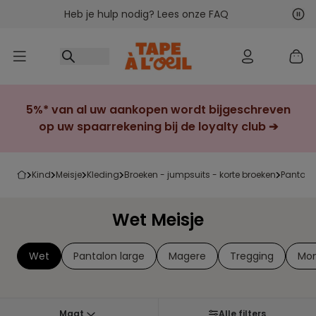
Heb je hulp nodig? Lees onze FAQ
Ga naar inhoud
Vol
Vor
5%* van al uw aankopen wordt bijgeschreven
op uw spaarrekening bij de loyalty club ➔
kind
meisje
kleding
broeken - jumpsuits - korte broeken
pantalo
Wet Meisje
Wet
Pantalon large
Magere
Tregging
Mo
Maat
Alle filters