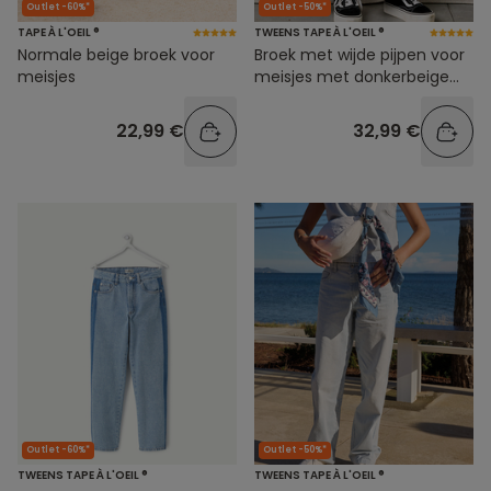
Outlet -60%*
Outlet -50%*
TAPE À L'OEIL ®
TWEENS TAPE À L'OEIL ®
Normale beige broek voor
Broek met wijde pijpen voor
meisjes
meisjes met donkerbeige
cargozakken
22,99 €
32,99 €
Outlet -60%*
Outlet -50%*
TWEENS TAPE À L'OEIL ®
TWEENS TAPE À L'OEIL ®