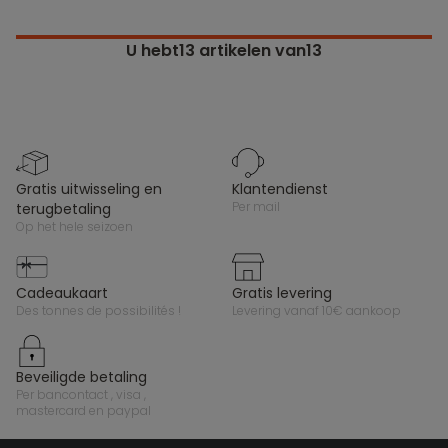
U hebt
13
artikelen van13
gratis uitwisseling en
klantendienst
per mail
terugbetaling
op het hele seizoen
cadeaukaart
gratis levering
des tonnes de possibilités !
levering vanaf 10€ aankoop
beveiligde betaling
per bancontact , visa ,
mastercard en paypal