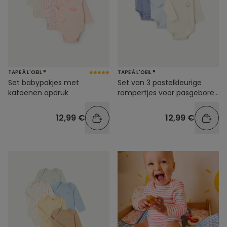
TAPE À L'OEIL ®
TAPE À L'OEIL ®
Set babypakjes met
Set van 3 pastelkleurige
katoenen opdruk
rompertjes voor pasgeboren
jongetjes met print
12,99 €
12,99 €