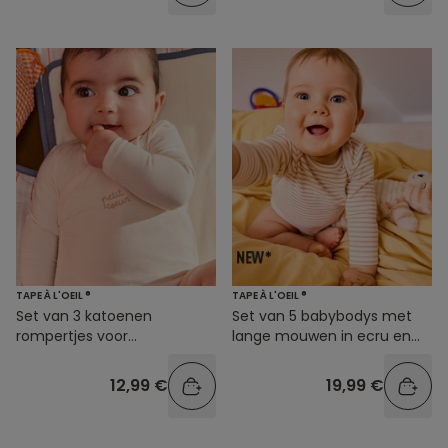
TAPE À L'OEIL ®
TAPE À L'OEIL ®
Set van 3 katoenen
Set van 5 babybodys met
rompertjes voor
lange mouwen in ecru en
babyjongens in blauw en
bruin
crème
12,99 €
19,99 €