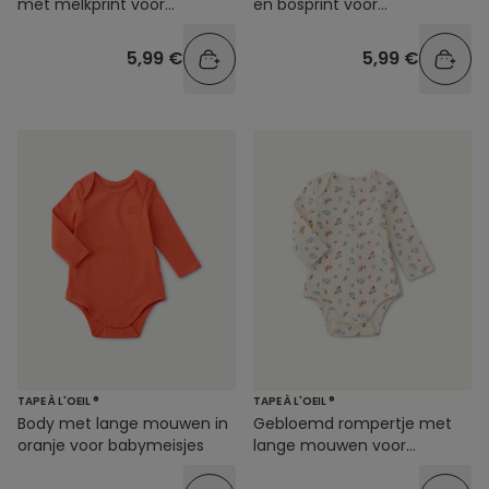
met melkprint voor
en bosprint voor
babyjongens
babyjongens
5,99 €
5,99 €
TAPE À L'OEIL ®
TAPE À L'OEIL ®
Body met lange mouwen in
Gebloemd rompertje met
oranje voor babymeisjes
lange mouwen voor
babymeisjes