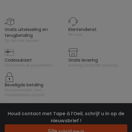
gratis uitwisseling en
klantendienst
per mail
terugbetaling
op het hele seizoen
cadeaukaart
gratis levering
des tonnes de possibilités !
levering vanaf 10€ aankoop
beveiligde betaling
per bancontact , visa ,
mastercard en paypal
Houd contact met Tape à l’Oeil, schrijf u in op de
nieuwsbrief !
Ik schrijf me in