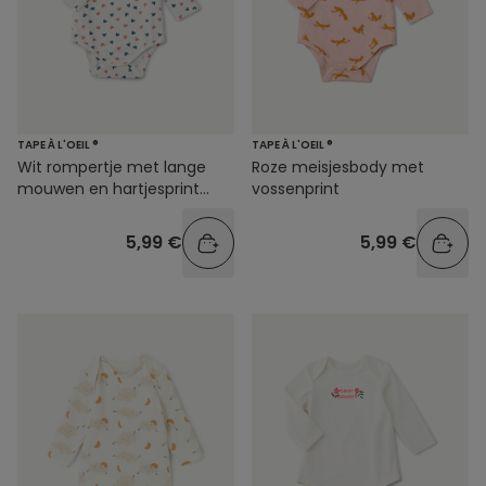
TAPE À L'OEIL ®
TAPE À L'OEIL ®
Wit rompertje met lange
Roze meisjesbody met
mouwen en hartjesprint
vossenprint
voor babymeisjes
5,99 €
5,99 €