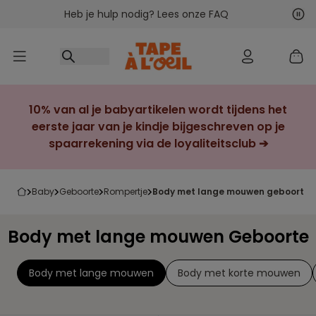
Heb je hulp nodig? Lees onze FAQ
Ga naar inhoud
Vol
Vor
10% van al je babyartikelen wordt tijdens het
eerste jaar van je kindje bijgeschreven op je
spaarrekening via de loyaliteitsclub ➔
baby
geboorte
rompertje
body met lange mouwen geboorte
Body met lange mouwen Geboorte
Body met lange mouwen
Body met korte mouwen