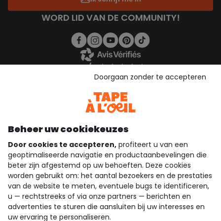
WORD LID VAN DE COMMUNITY!
4.3/5
Doorgaan zonder te accepteren
Gebaseerd op 1.358 beoordelingen die gecontroleerd zijn
Bekijk de vertrouwensverklaring
Bekijk de algemene voorwaarden
Download onze applicatie
Beheer uw cookiekeuzes
Ontdek onze applicatie
Door cookies te accepteren,
profiteert u van een
geoptimaliseerde navigatie en productaanbevelingen die
beter zijn afgestemd op uw behoeften. Deze cookies
wie zijn we?
worden gebruikt om: het aantal bezoekers en de prestaties
van de website te meten, eventuele bugs te identificeren,
hulp nodig
u — rechtstreeks of via onze partners — berichten en
advertenties te sturen die aansluiten bij uw interesses en
uw ervaring te personaliseren.
loyalty club