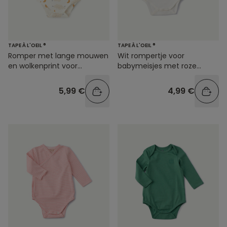
TAPE À L'OEIL ®
TAPE À L'OEIL ®
Romper met lange mouwen
Wit rompertje voor
en wolkenprint voor
babymeisjes met roze
babyjongens
boodschapjesprint
5,99 €
4,99 €