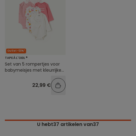
Outlet -50%*
TAPE À L'OEIL ®
Set van 5 rompertjes voor
babymeisjes met kleurrijke
print
22,99 €
U hebt
37
artikelen van37