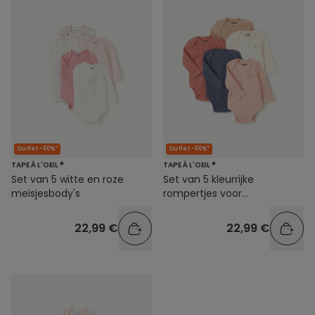
Outlet -50%*
Outlet -50%*
TAPE À L'OEIL ®
TAPE À L'OEIL ®
Set van 5 witte en roze
Set van 5 kleurrijke
meisjesbody's
rompertjes voor
babymeisjes
22,99 €
22,99 €