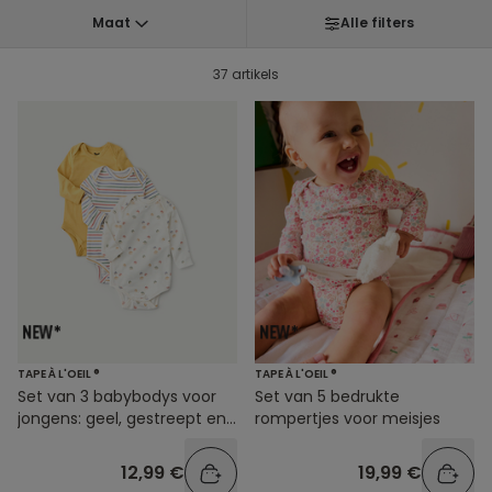
Maat
Alle filters
37 artikels
TAPE À L'OEIL ®
TAPE À L'OEIL ®
Set van 3 babybodys voor
Set van 5 bedrukte
jongens: geel, gestreept en
rompertjes voor meisjes
met print
12,99 €
19,99 €