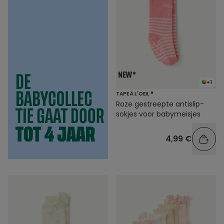
+1
TAPE À L'OEIL ®
Roze gestreepte antislip-
sokjes voor babymeisjes
4,99 €