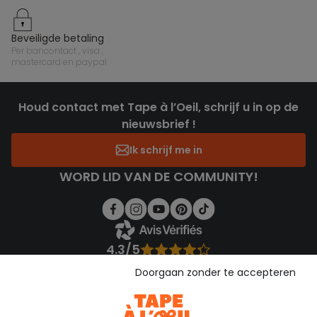
beveiligde betaling
per bancontact , visa ,
mastercard en paypal
Houd contact met Tape à l’Oeil, schrijf u in op de
nieuwsbrief !
Ik schrijf me in
WORD LID VAN DE COMMUNITY!
4.3/5
Gebaseerd op 1.358 beoordelingen die gecontroleerd zijn
Doorgaan zonder te accepteren
Bekijk de vertrouwensverklaring
Bekijk de algemene voorwaarden
Download onze applicatie