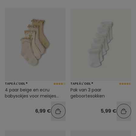
TAPE À L'OEIL ®
TAPE À L'OEIL ®
4 paar beige en ecru
Pak van 3 paar
babysokjes voor meisjes
geboortesokken
met gouden slingers
6,99 €
5,99 €