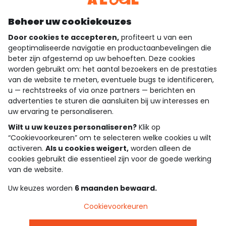
Ontdek onze applicatie
Beheer uw cookiekeuzes
Door cookies te accepteren,
profiteert u van een
geoptimaliseerde navigatie en productaanbevelingen die
beter zijn afgestemd op uw behoeften. Deze cookies
wie zijn we?
worden gebruikt om: het aantal bezoekers en de prestaties
van de website te meten, eventuele bugs te identificeren,
hulp nodig
u — rechtstreeks of via onze partners — berichten en
advertenties te sturen die aansluiten bij uw interesses en
loyalty club
uw ervaring te personaliseren.
onze catalogus
Wilt u uw keuzes personaliseren?
Klik op
“Cookievoorkeuren” om te selecteren welke cookies u wilt
activeren.
Als u cookies weigert,
worden alleen de
cookies gebruikt die essentieel zijn voor de goede werking
Algemene verkoop en gebruiksvoorwaarden
van de website.
Privacybeleid
*Aanbiedingsvoorwaarden
Uw keuzes worden
6 maanden bewaard.
Cookies en persoonsgegevens
Accessibilité : partiellement conforme
Cookievoorkeuren
Cookie settings