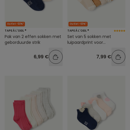
Outlet -50%*
Outlet -60%*
TAPE À L'OEIL ®
TAPE À L'OEIL ®
Pak van 2 effen sokken met
Set van 5 sokken met
geborduurde strik
luipaardprint voor
babymeisjes
6,99 €
7,99 €