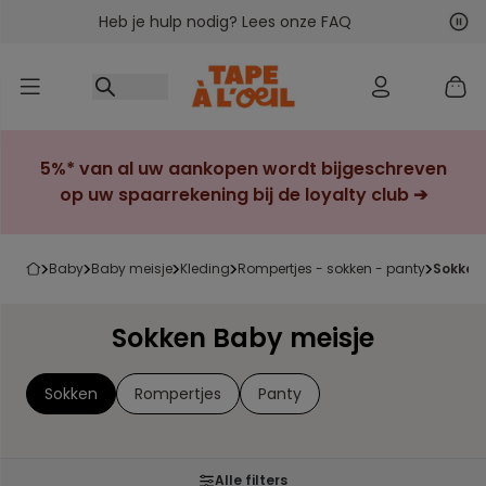
Heb je hulp nodig? Lees onze FAQ
Ga naar inhoud
Vol
Vor
5%* van al uw aankopen wordt bijgeschreven
op uw spaarrekening bij de loyalty club ➔
baby
baby meisje
kleding
rompertjes - sokken - panty
sokken
Sokken Baby meisje
Sokken
Rompertjes
Panty
Alle filters