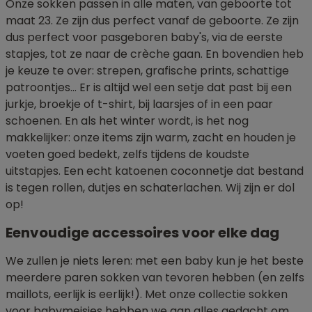
Onze sokken passen in alle maten, van geboorte tot
maat 23. Ze zijn dus perfect vanaf de geboorte. Ze zijn
dus perfect voor pasgeboren baby's, via de eerste
stapjes, tot ze naar de crèche gaan. En bovendien heb
je keuze te over: strepen, grafische prints, schattige
patroontjes... Er is altijd wel een setje dat past bij een
jurkje, broekje of t-shirt, bij laarsjes of in een paar
schoenen. En als het winter wordt, is het nog
makkelijker: onze items zijn warm, zacht en houden je
voeten goed bedekt, zelfs tijdens de koudste
uitstapjes. Een echt katoenen coconnetje dat bestand
is tegen rollen, dutjes en schaterlachen. Wij zijn er dol
op!
Eenvoudige accessoires voor elke dag
We zullen je niets leren: met een baby kun je het beste
meerdere paren sokken van tevoren hebben (en zelfs
maillots, eerlijk is eerlijk!). Met onze collectie sokken
voor babymeisjes hebben we aan alles gedacht om