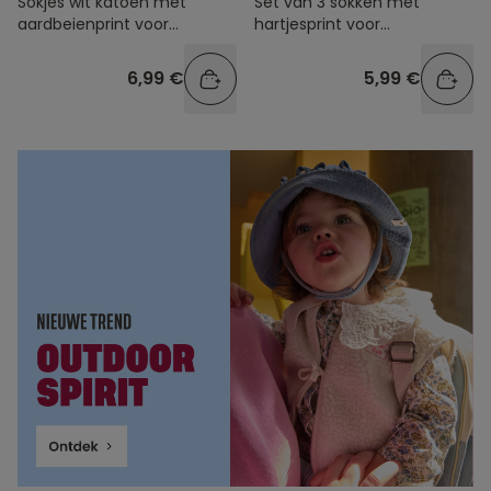
Sokjes wit katoen met
Set van 3 sokken met
aardbeienprint voor
hartjesprint voor
babymeisjes
babymeisjes
6,99 €
5,99 €