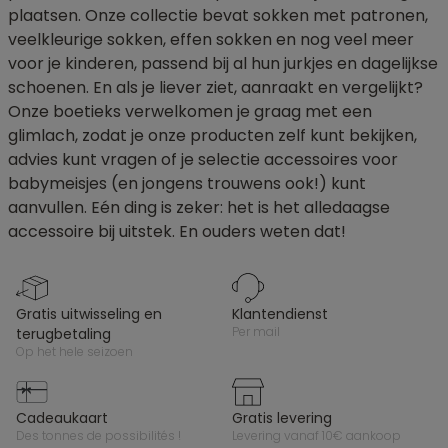
plaatsen. Onze collectie bevat sokken met patronen,
veelkleurige sokken, effen sokken en nog veel meer
voor je kinderen, passend bij al hun jurkjes en dagelijkse
schoenen. En als je liever ziet, aanraakt en vergelijkt?
Onze boetieks verwelkomen je graag met een
glimlach, zodat je onze producten zelf kunt bekijken,
advies kunt vragen of je selectie accessoires voor
babymeisjes (en jongens trouwens ook!) kunt
aanvullen. Eén ding is zeker: het is het alledaagse
accessoire bij uitstek. En ouders weten dat!
gratis uitwisseling en
klantendienst
per mail
terugbetaling
op het hele seizoen
cadeaukaart
gratis levering
des tonnes de possibilités !
levering vanaf 10€ aankoop