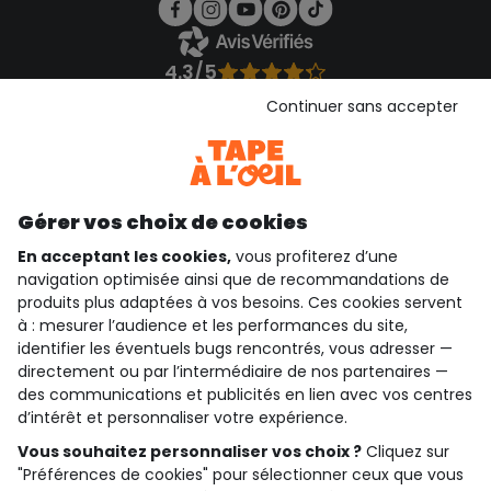
4.3/5
Basé sur 1 357 avis soumis à un contrôle
Continuer sans accepter
Voir l’attestation de confiance
Consulter les CGU
Téléchargez notre application
Découvrir notre application
Gérer vos choix de cookies
En acceptant les cookies,
vous profiterez d’une
navigation optimisée ainsi que de recommandations de
produits plus adaptées à vos besoins. Ces cookies servent
qui sommes-nous ?
à : mesurer l’audience et les performances du site,
identifier les éventuels bugs rencontrés, vous adresser —
besoin d'aide ?
directement ou par l’intermédiaire de nos partenaires —
des communications et publicités en lien avec vos centres
le club fidélité
d’intérêt et personnaliser votre expérience.
Vous souhaitez personnaliser vos choix ?
Cliquez sur
notre catalogue
"Préférences de cookies" pour sélectionner ceux que vous