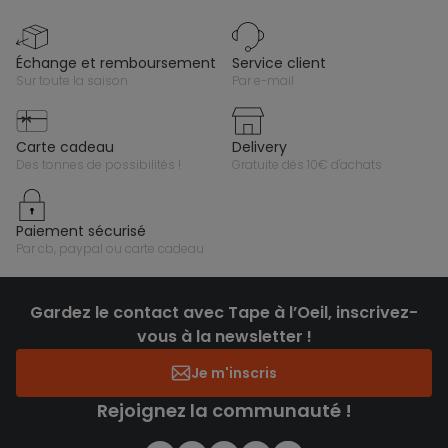
échange et remboursement
service client
sur toute la saison
par e-mail
carte cadeau
delivery
des tonnes de possibilités !
gratuite dès 10€ d'achats
paiement sécurisé
par cb, paypal ou carte cadeau
Gardez le contact avec Tape à l’Oeil, inscrivez-
vous à la newsletter !
Je m'inscris
Rejoignez la communauté !