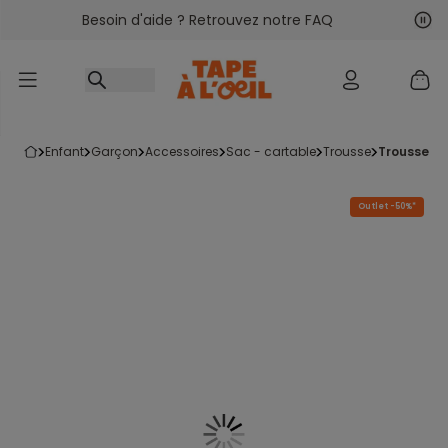
Besoin d'aide ? Retrouvez notre FAQ
Accéder au contenu
Sui
Pré
enfant
garçon
accessoires
sac - cartable
trousse
trousse b
Outlet -50%*