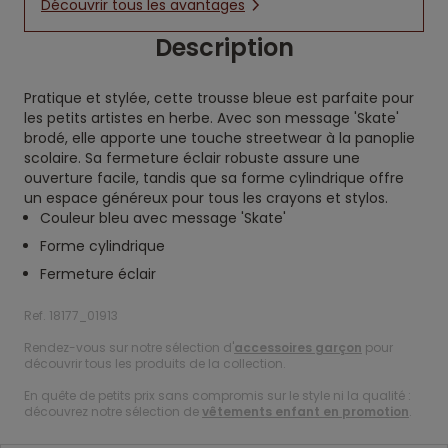
Découvrir tous les avantages
Description
Pratique et stylée, cette trousse bleue est parfaite pour
les petits artistes en herbe. Avec son message 'Skate'
brodé, elle apporte une touche streetwear à la panoplie
scolaire. Sa fermeture éclair robuste assure une
ouverture facile, tandis que sa forme cylindrique offre
un espace généreux pour tous les crayons et stylos.
Couleur bleu avec message 'Skate'
Forme cylindrique
Fermeture éclair
Ref. 18177_01913
Rendez-vous sur notre sélection d'
accessoires garçon
pour
découvrir tous les produits de la collection.
En quête de petits prix sans compromis sur le style ni la qualité :
découvrez notre sélection de
vêtements enfant en promotion
.