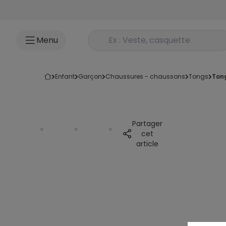
Accéder au contenu
Rechercher un produit
Menu
enfant
garçon
chaussures - chaussons
tongs
to
Partager
cet
article