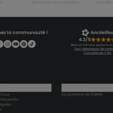
il
des tonnes de possibilités !
gratuit
nez la communauté !
4.3/5
Basé sur 1 357 avis soumis à un
Voir l’attestation de con
Consulter les CGU
ide ?
le club fidélité
-nous
programme de fidélité
fréquentes
égales
e