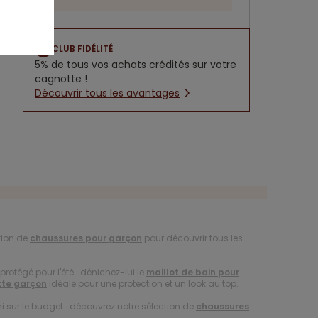
CLUB FIDÉLITÉ
5% de tous vos achats crédités sur votre
cagnotte !
Découvrir tous les avantages
tion de
chaussures pour garçon
pour découvrir tous les
protégé pour l'été : dénichez-lui le
maillot de bain pour
te garçon
idéale pour une protection et un look au top.
i sur le budget : découvrez notre sélection de
chaussures