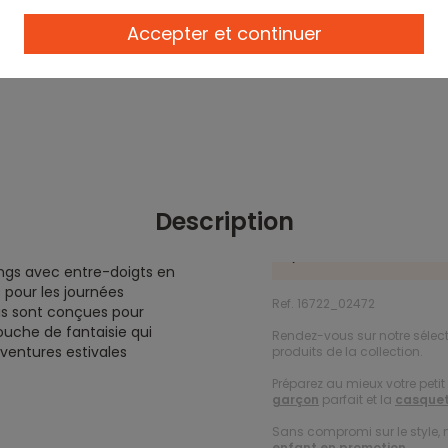
Accepter et continuer
Description
ongs avec entre-doigts en
 pour les journées
Ref. 16722_02472
ongs sont conçues pour
ouche de fantaisie qui
Rendez-vous sur notre sélec
aventures estivales
produits de la collection.
Préparez au mieux votre petit 
garçon
parfait et la
casquet
Sans compromi sur le style, n
enfant en promotion
.