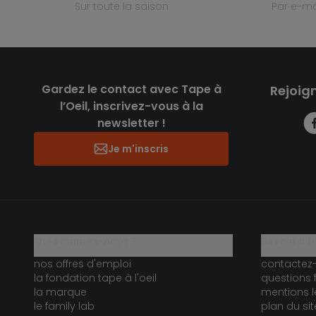
sur toute la saison
par e-ma
Gardez le contact avec Tape à
Rejoig
l’Oeil, inscrivez-vous à la
newsletter !
Je m'inscris
qui sommes-nous ?
besoin d'a
nos offres d'emploi
contactez
la fondation tape à l'oeil
questions 
la marque
mentions l
le family lab
plan du sit