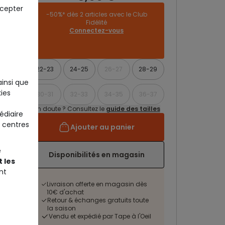
ccepter
-50%* dès 2 articles avec le Club
Fidélité
Connectez-vous
22-23
24-25
26-27
28-29
ainsi que
ies
30-31
32-33
34-35
36-37
Un doute ? Consultez le
guide des tailles
édiaire
 centres
Ajouter au panier
e
Disponibilités en magasin
 les
nt
Livraison offerte en magasin dès
10€ d'achat
Retour & échanges gratuits toute
la saison
Vendu et expédié par Tape à l'Oeil