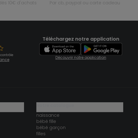
e dès 10€ d'achats
par cb, paypal ou carte cadeau
Téléchargez notre application
 contrôle
Découvrir notre application
fiance
notre catalogue
naissance
bébé fille
bébé garçon
filles