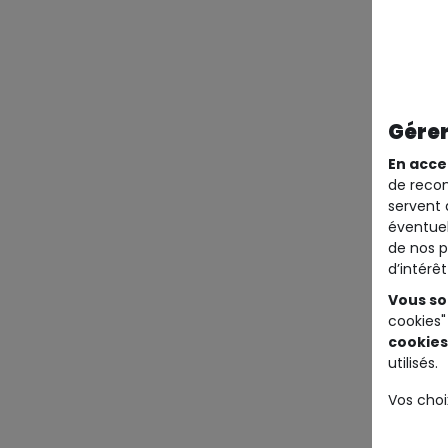
Gérer
En acce
de recom
servent 
éventuel
de nos p
d’intérê
Vous so
cookies"
cookies
utilisés.
Vos choi