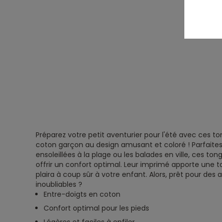
Préparez votre petit aventurier pour l'été avec ces t
coton garçon au design amusant et coloré ! Parfaites
ensoleillées à la plage ou les balades en ville, ces t
offrir un confort optimal. Leur imprimé apporte une t
plaira à coup sûr à votre enfant. Alors, prêt pour des 
inoubliables ?
Entre-doigts en coton
Confort optimal pour les pieds