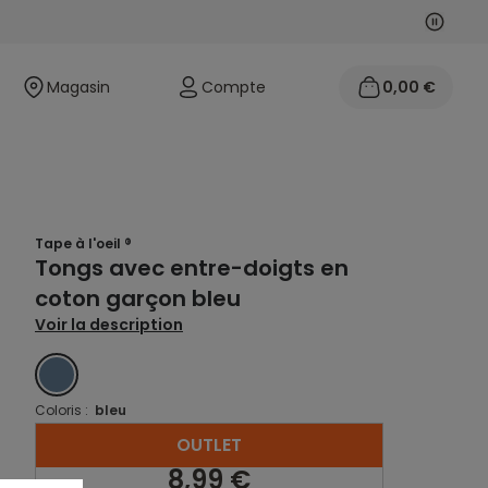
Suivan
Précéd
Magasin
Compte
0,00 €
Tape à l'oeil ®
Tongs avec entre-doigts en
coton garçon bleu
Voir la description
BLEU
Coloris :
bleu
OUTLET
8,99 €