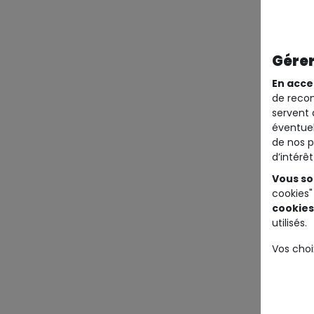
Gérer
En acce
de recom
servent 
éventuel
de nos p
d’intérê
Vous so
cookies"
cookies
utilisés.
Vos choi