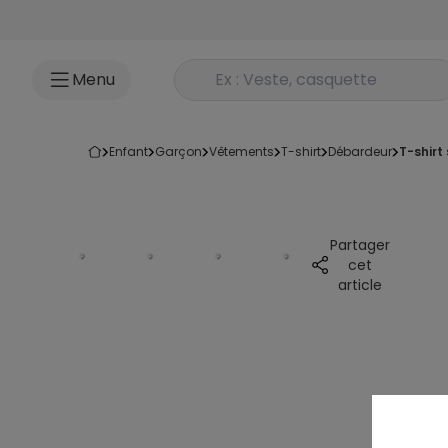
Accéder au contenu
Rechercher un produit
Menu
enfant
garçon
vêtements
t-shirt
débardeur
t-shir
Partager
cet
article