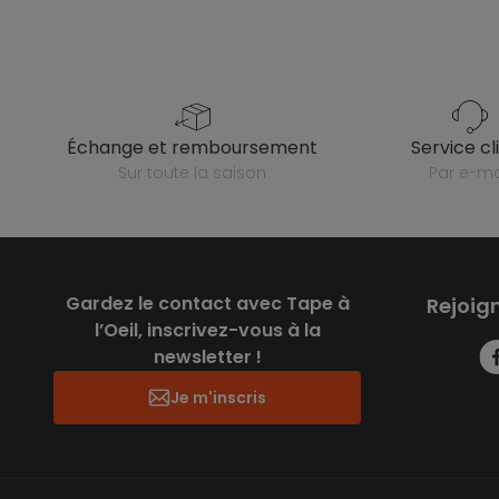
échange et remboursement
service cl
sur toute la saison
par e-ma
Gardez le contact avec Tape à
Rejoig
l’Oeil, inscrivez-vous à la
newsletter !
Je m'inscris