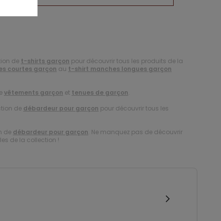
tion de
t-shirts garçon
pour découvrir tous les produits de la
es courtes garçon
au
t-shirt manches longues garçon
de
vêtements garçon
et
tenues de garçon
.
ction de
débardeur pour garçon
pour découvrir tous les
on de
débardeur pour garçon
. Ne manquez pas de découvrir
es de la collection !