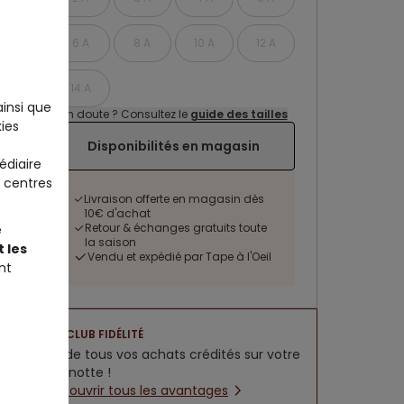
6 A
8 A
10 A
12 A
14 A
ainsi que
Un doute ? Consultez le
guide des tailles
ies
Disponibilités en magasin
édiaire
 centres
Livraison offerte en magasin dès
10€ d'achat
Retour & échanges gratuits toute
e
la saison
 les
Vendu et expédié par Tape à l'Oeil
nt
CLUB FIDÉLITÉ
5% de tous vos achats crédités sur votre
cagnotte !
Découvrir tous les avantages