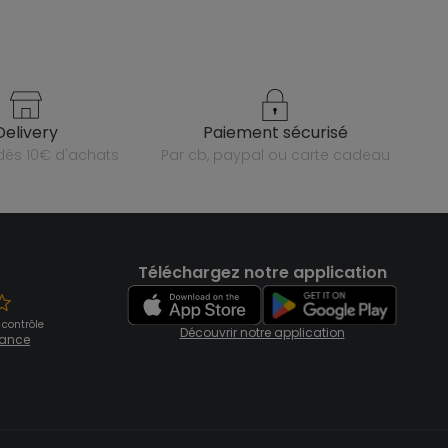
delivery
paiement sécurisé
e dès 10€ d'achats
par cb, paypal ou carte cadeau
Téléchargez notre application
 contrôle
Découvrir notre application
fiance