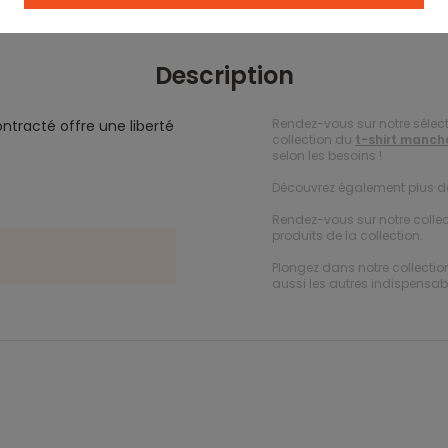
Description
Rendez-vous sur notre sélec
ntracté offre une liberté
collection du
t-shirt manch
selon les besoins !
Découvrez également plus 
Rendez-vous sur notre colle
produits de la collection.
Plongez dans notre collecti
aussi les autres indispensabl