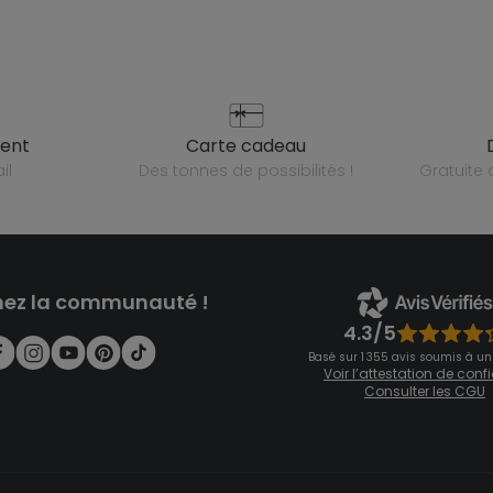
ient
carte cadeau
il
des tonnes de possibilités !
gratuit
nez la communauté !
4.3/5
Basé sur 1 355 avis soumis à un
Voir l’attestation de con
Consulter les CGU