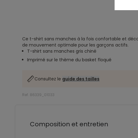
Ce t-shirt sans manches à la fois confortable et déco
de mouvement optimale pour les garçons actifs.
T-shirt sans manches gris chiné
Imprimé sur le thème du basket floqué
Consultez le
guide des tailles
Ref. 86339_01033
Composition et entretien