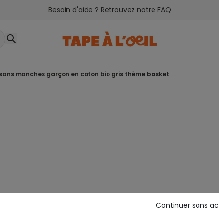
Besoin d'aide ? Retrouvez notre FAQ
t sans manches garçon en coton bio gris thème basket
Continuer sans a