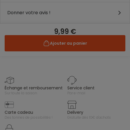
Donner votre avis !
9,99 €
Ajouter au panier
échange et remboursement
service client
sur toute la saison
par e-mail
carte cadeau
delivery
des tonnes de possibilités !
gratuite dès 10€ d'achats