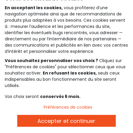
En acceptant les cookies,
vous profiterez d’une
navigation optimisée ainsi que de recommandations de
produits plus adaptées à vos besoins. Ces cookies servent
qui sommes-nous ?
à : mesurer l’audience et les performances du site,
identifier les éventuels bugs rencontrés, vous adresser —
besoin d'aide ?
directement ou par l’intermédiaire de nos partenaires —
des communications et publicités en lien avec vos centres
le club fidélité
d’intérêt et personnaliser votre expérience.
Vous souhaitez personnaliser vos choix ?
Cliquez sur
notre catalogue
"Préférences de cookies" pour sélectionner ceux que vous
souhaitez activer.
En refusant les cookies,
seuls ceux
indispensables au bon fonctionnement du site seront
Conditions générales de ventes et d'utilisation
utilisés.
Politique de confidentialité
*Conditions des offres
Vos choix seront
conservés 6 mois.
Cookies et données personnelles
Accessibilité : partiellement conforme
Préférences de cookies
Paramètres des cookies
Accepter et continuer
Belgique - FR