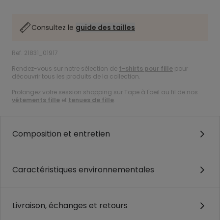
Consultez le
guide des tailles
Ref. 21831_01917
Rendez-vous sur notre sélection de
t-shirts pour fille
pour
découvrir tous les produits de la collection.
Prolongez votre session shopping sur Tape à l'oeil au fil de nos
vêtements fille
et
tenues de fille
.
Composition et entretien
Caractéristiques environnementales
Livraison, échanges et retours