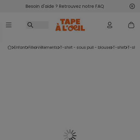
Besoin d'aide ? Retrouvez notre FAQ
Accéder au contenu
Sui
Pré
enfant
fille
vêtements
t-shirt - sous pull - blouse
t-shirt
t-shi