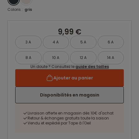
Coloris :
gris
9,99 €
3 A
4 A
5 A
6 A
8 A
10 A
12 A
14 A
Un doute ? Consultez le
guide des tailles
Ajouter au panier
Disponibilités en magasin
Livraison offerte en magasin dès 10€ d'achat
Retour & échanges gratuits toute la saison
Vendu et expédié par Tape à l'Oeil