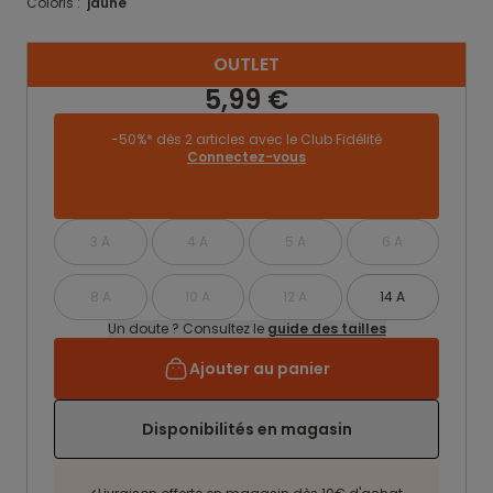
Coloris :
jaune
OUTLET
5,99 €
-50%* dès 2 articles avec le Club Fidélité
Connectez-vous
3 A
4 A
5 A
6 A
8 A
10 A
12 A
14 A
Un doute ? Consultez le
guide des tailles
Ajouter au panier
Disponibilités en magasin