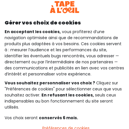
Téléchargez notre application
Découvrir notre application
Gérer vos choix de cookies
En acceptant les cookies,
vous profiterez d’une
navigation optimisée ainsi que de recommandations de
produits plus adaptées à vos besoins. Ces cookies servent
qui sommes-nous ?
à : mesurer l’audience et les performances du site,
identifier les éventuels bugs rencontrés, vous adresser —
besoin d'aide ?
directement ou par l’intermédiaire de nos partenaires —
des communications et publicités en lien avec vos centres
le club fidélité
d’intérêt et personnaliser votre expérience.
Vous souhaitez personnaliser vos choix ?
Cliquez sur
notre catalogue
"Préférences de cookies" pour sélectionner ceux que vous
souhaitez activer.
En refusant les cookies,
seuls ceux
indispensables au bon fonctionnement du site seront
Conditions générales de ventes et d'utilisation
utilisés.
Politique de confidentialité
*Conditions des offres
Vos choix seront
conservés 6 mois.
Cookies et données personnelles
Accessibilité : partiellement conforme
Préférences de cookies
Paramètres des cookies