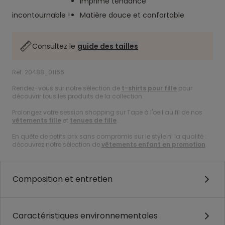
Imprimé tendance
incontournable !
Matière douce et confortable
Consultez le
guide des tailles
Ref. 20488_01166
Rendez-vous sur notre sélection de
t-shirts pour fille
pour
découvrir tous les produits de la collection.
Prolongez votre session shopping sur Tape à l'oeil au fil de nos
vêtements fille
et
tenues de fille
.
En quête de petits prix sans compromis sur le style ni la qualité :
découvrez notre sélection de
vêtements enfant en promotion
.
Composition et entretien
Caractéristiques environnementales