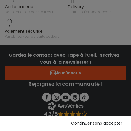
carte cadeau
delivery
des tonnes de possibilités !
gratuite dès 10€ d'achats
paiement sécurisé
par cb, paypal ou carte cadeau
Gardez le contact avec Tape à l’Oeil, inscrivez-
vous à la newsletter !
Je m'inscris
Rejoignez la communauté !
4.3/5
Basé sur 1 356 avis soumis à un contrôle
Continuer sans accepter
Voir l’attestation de confiance
Consulter les CGU