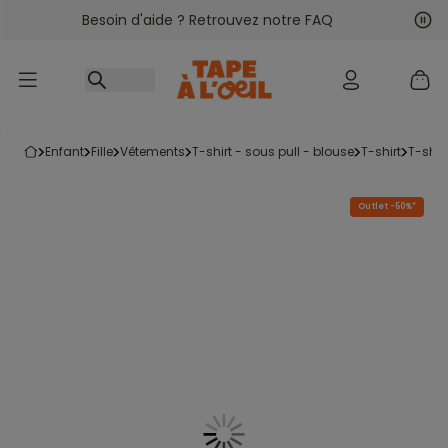
Besoin d'aide ? Retrouvez notre FAQ
Accéder au contenu
Sui
Pré
enfant
fille
vêtements
t-shirt - sous pull - blouse
t-shirt
t-shi
Outlet -50%*