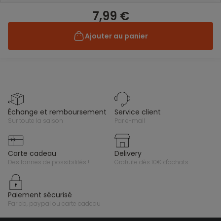
7,99 €
Ajouter au panier
échange et remboursement
service client
sur toute la saison
par e-mail
carte cadeau
delivery
des tonnes de possibilités !
gratuite dès 10€ d'achats
paiement sécurisé
par cb, paypal ou carte cadeau