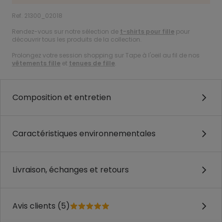
Ref. 21300_02018
Rendez-vous sur notre sélection de
t-shirts pour fille
pour
découvrir tous les produits de la collection.
Prolongez votre session shopping sur Tape à l'oeil au fil de nos
vêtements fille
et
tenues de fille
.
Composition et entretien
Caractéristiques environnementales
Livraison, échanges et retours
Avis clients (5)