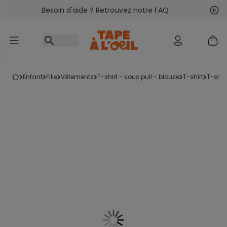
Besoin d'aide ? Retrouvez notre FAQ
Accéder au contenu
Sui
Pré
enfant
fille
vêtements
t-shirt - sous pull - blouse
t-shirt
t-shi