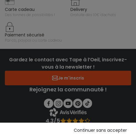
carte cadeau
delivery
des tonnes de possibilités !
gratuite dès 10€ d'achats
paiement sécurisé
par cb, paypal ou carte cadeau
Gardez le contact avec Tape à l’Oeil, inscrivez-
vous à la newsletter !
Je m'inscris
Rejoignez la communauté !
4.3/5
Basé sur 1 355 avis soumis à un contrôle
Continuer sans accepter
Voir l’attestation de confiance