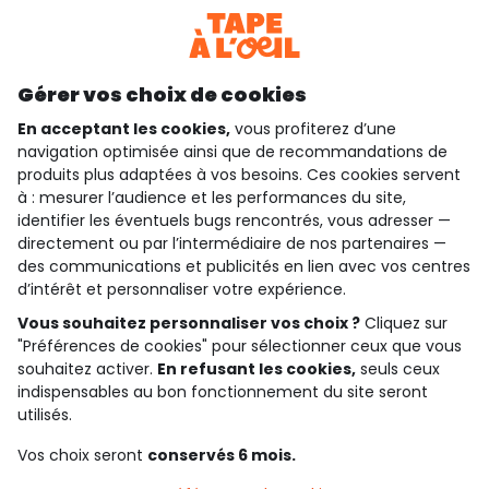
Consulter les CGU
Téléchargez notre application
Découvrir notre application
Gérer vos choix de cookies
En acceptant les cookies,
vous profiterez d’une
navigation optimisée ainsi que de recommandations de
produits plus adaptées à vos besoins. Ces cookies servent
qui sommes-nous ?
à : mesurer l’audience et les performances du site,
identifier les éventuels bugs rencontrés, vous adresser —
besoin d'aide ?
directement ou par l’intermédiaire de nos partenaires —
des communications et publicités en lien avec vos centres
le club fidélité
d’intérêt et personnaliser votre expérience.
Vous souhaitez personnaliser vos choix ?
Cliquez sur
notre catalogue
"Préférences de cookies" pour sélectionner ceux que vous
souhaitez activer.
En refusant les cookies,
seuls ceux
indispensables au bon fonctionnement du site seront
Conditions générales de ventes et d'utilisation
utilisés.
Politique de confidentialité
*Conditions des offres
Vos choix seront
conservés 6 mois.
Cookies et données personnelles
Accessibilité : partiellement conforme