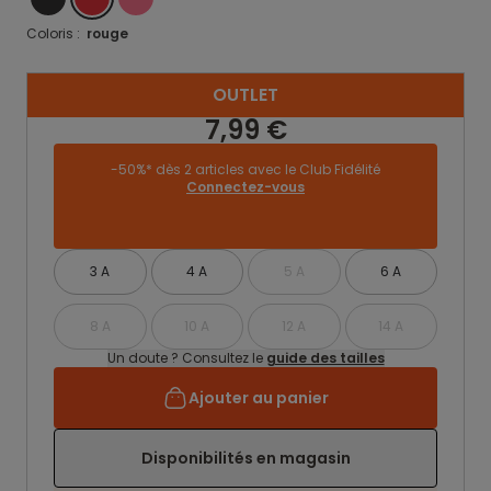
Coloris :
rouge
OUTLET
7,99 €
-50%* dès 2 articles avec le Club Fidélité
Connectez-vous
3 A
4 A
5 A
6 A
8 A
10 A
12 A
14 A
Un doute ? Consultez le
guide des tailles
Ajouter au panier
Disponibilités en magasin