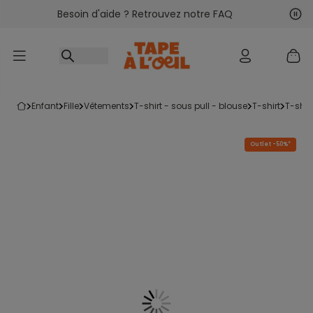
Besoin d'aide ? Retrouvez notre FAQ
Accéder au contenu
Sui
Pré
enfant
fille
vêtements
t-shirt - sous pull - blouse
t-shirt
t-shi
Outlet -50%*