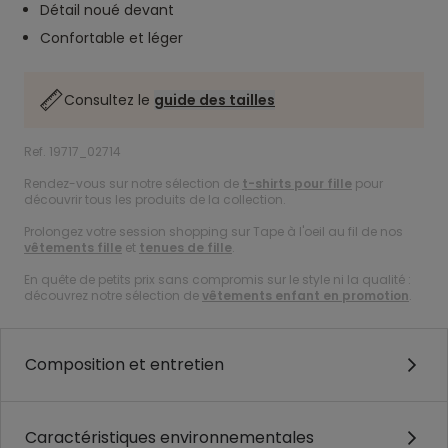
Détail noué devant
Confortable et léger
Consultez le
guide des tailles
Ref. 19717_02714
Rendez-vous sur notre sélection de
t-shirts pour fille
pour
découvrir tous les produits de la collection.
Prolongez votre session shopping sur Tape à l'oeil au fil de nos
vêtements fille
et
tenues de fille
.
En quête de petits prix sans compromis sur le style ni la qualité :
découvrez notre sélection de
vêtements enfant en promotion
.
Composition et entretien
Caractéristiques environnementales