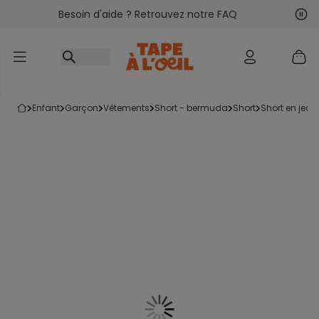
Besoin d'aide ? Retrouvez notre FAQ
Accéder au contenu
Sui
Pré
enfant
garçon
vêtements
short - bermuda
short
short en jean