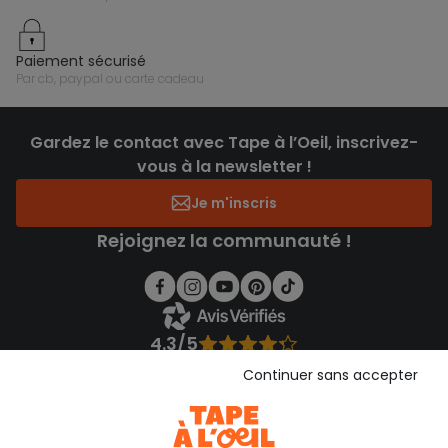
paiement sécurisé
par cb, paypal ou carte cadeau
Gardez le contact avec Tape à l’Oeil, inscrivez-
vous à la newsletter !
Je m'inscris
Rejoignez la communauté !
4.3/5
Basé sur 1 357 avis soumis à un contrôle
Continuer sans accepter
Voir l’attestation de confiance
Consulter les CGU
Téléchargez notre application