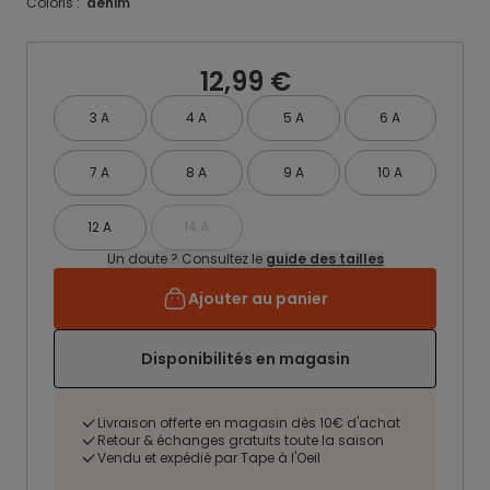
Coloris :
denim
12,99 €
3 A
4 A
5 A
6 A
7 A
8 A
9 A
10 A
12 A
14 A
Un doute ? Consultez le
guide des tailles
Ajouter au panier
Disponibilités en magasin
Livraison offerte en magasin dès 10€ d'achat
Retour & échanges gratuits toute la saison
Vendu et expédié par Tape à l'Oeil