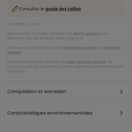
Consultez le
guide des tailles
Ref. 21086_03460
Rendez-vous sur notre collection de
shorts garçon
pour
découvrir tous les produits de la collection.
Découvrez également plus de
vêtements garçon
et
tenues de
garçon
.
Plongez dans notre collection de
short en jean garçon
. Ne
manquez pas de découvrir aussi les autres indispensables de la
collection !
Composition et entretien
Caractéristiques environnementales