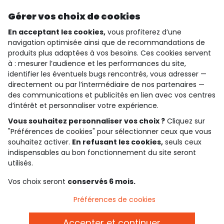
Découvrir notre application
Gérer vos choix de cookies
En acceptant les cookies,
vous profiterez d’une
navigation optimisée ainsi que de recommandations de
produits plus adaptées à vos besoins. Ces cookies servent
qui sommes-nous ?
à : mesurer l’audience et les performances du site,
identifier les éventuels bugs rencontrés, vous adresser —
besoin d'aide ?
directement ou par l’intermédiaire de nos partenaires —
des communications et publicités en lien avec vos centres
le club fidélité
d’intérêt et personnaliser votre expérience.
Vous souhaitez personnaliser vos choix ?
Cliquez sur
notre catalogue
"Préférences de cookies" pour sélectionner ceux que vous
souhaitez activer.
En refusant les cookies,
seuls ceux
indispensables au bon fonctionnement du site seront
Conditions générales de ventes et d'utilisation
utilisés.
Politique de confidentialité
*Conditions des offres
Vos choix seront
conservés 6 mois.
Cookies et données personnelles
Accessibilité : partiellement conforme
Préférences de cookies
Paramètres des cookies
Accepter et continuer