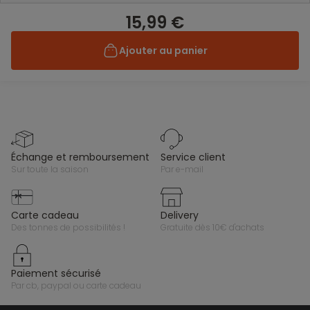
15,99 €
Ajouter au panier
échange et remboursement
service client
sur toute la saison
par e-mail
carte cadeau
delivery
des tonnes de possibilités !
gratuite dès 10€ d'achats
paiement sécurisé
par cb, paypal ou carte cadeau