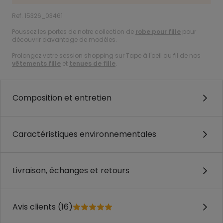
Ref. 15326_03461
Poussez les portes de notre collection de
robe pour fille
pour
découvrir davantage de modèles.
Prolongez votre session shopping sur Tape à l'oeil au fil de nos
vêtements fille
et
tenues de fille
.
Composition et entretien
Caractéristiques environnementales
Livraison, échanges et retours
Avis clients (16)