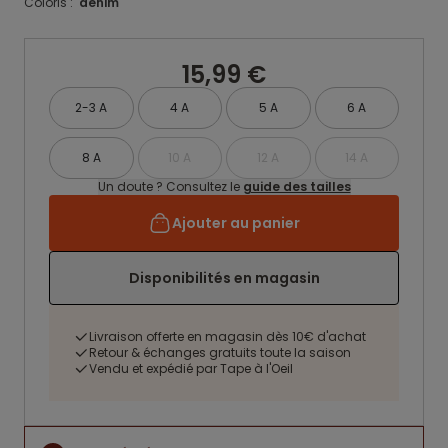
Coloris :
denim
15,99 €
2-3 A
4 A
5 A
6 A
8 A
10 A
12 A
14 A
Un doute ? Consultez le
guide des tailles
Ajouter au panier
Disponibilités en magasin
Livraison offerte en magasin dès 10€ d'achat
Retour & échanges gratuits toute la saison
Vendu et expédié par Tape à l'Oeil