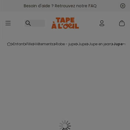
Besoin d'aide ? Retrouvez notre FAQ
Accéder au contenu
Sui
Pré
enfant
fille
vêtements
robe - jupe
jupe
jupe en jean
jupe-sho