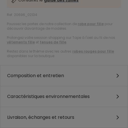
Consultez le
guide des tailles
Ref. 20696_02134
Poussez les portes de notre collection de
robe pour fille
pour
découvrir davantage de modèles.
Prolongez votre session shopping sur Tape à l'oeil au fil de nos
vêtements fille
et
tenues de fille
.
Restez dans le thème avec les autres
robes rouges pour fille
disponibles sur la boutique.
Composition et entretien
Caractéristiques environnementales
Livraison, échanges et retours