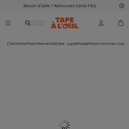
Besoin d'aide ? Retrouvez notre FAQ
Accéder au contenu
Sui
Pré
enfant
fille
vêtements
robe - jupe
robe
robe manches courte