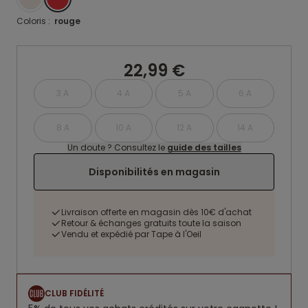
Coloris :
rouge
22,99 €
3 A
4 A
5 A
6 A
8 A
10 A
12 A
14 A
Un doute ? Consultez le
guide des tailles
Disponibilités en magasin
Livraison offerte en magasin dès 10€ d'achat
Retour & échanges gratuits toute la saison
Vendu et expédié par Tape à l'Oeil
CLUB FIDÉLITÉ