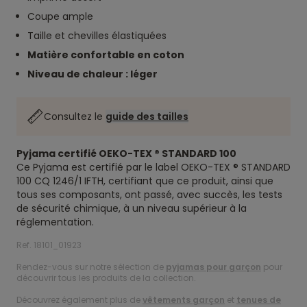
Coupe ample
Taille et chevilles élastiquées
Matière confortable en coton
Niveau de chaleur : léger
Consultez le
guide des tailles
Pyjama certifié OEKO-TEX ® STANDARD 100
Ce Pyjama est certifié par le label OEKO-TEX ® STANDARD
100 CQ 1246/1 IFTH, certifiant que ce produit, ainsi que
tous ses composants, ont passé, avec succès, les tests
de sécurité chimique, à un niveau supérieur à la
réglementation.
Ref. 18101_01923
Rendez-vous sur notre sélection de
pyjamas pour garçon
pour
découvrir tous les produits de la collection.
Découvrez également plus de
vêtements garçon
et
tenues de