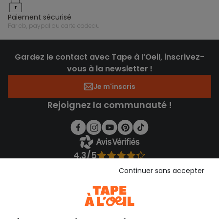
paiement sécurisé
par cb, paypal ou carte cadeau
Gardez le contact avec Tape à l’Oeil, inscrivez-
vous à la newsletter !
Je m'inscris
Rejoignez la communauté !
4.3/5
Basé sur 1 356 avis soumis à un contrôle
Continuer sans accepter
Voir l’attestation de confiance
Consulter les CGU
Téléchargez notre application