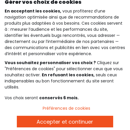
Découvrir notre application
Gérer vos choix de cookies
En acceptant les cookies,
vous profiterez d’une
navigation optimisée ainsi que de recommandations de
produits plus adaptées à vos besoins. Ces cookies servent
qui sommes-nous ?
à : mesurer l’audience et les performances du site,
identifier les éventuels bugs rencontrés, vous adresser —
besoin d'aide ?
directement ou par l’intermédiaire de nos partenaires —
des communications et publicités en lien avec vos centres
le club fidélité
d’intérêt et personnaliser votre expérience.
Vous souhaitez personnaliser vos choix ?
Cliquez sur
notre catalogue
"Préférences de cookies" pour sélectionner ceux que vous
souhaitez activer.
En refusant les cookies,
seuls ceux
indispensables au bon fonctionnement du site seront
Conditions générales de ventes et d'utilisation
utilisés.
Politique de confidentialité
*Conditions des offres
Vos choix seront
conservés 6 mois.
Cookies et données personnelles
Accessibilité : partiellement conforme
Préférences de cookies
Paramètres des cookies
Accepter et continuer
Belgique - FR