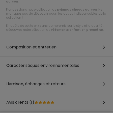
garçon
.
Plongez dans notre collection de
pyjamas chauds garçon
. Ne
manquez pas de découvrir aussi les autres indispensables de la
collection !
En quête de petits prix sans compromis sur le style ni la qualité :
découvrez notre sélection de
vêtements enfant en promotion
.
Composition et entretien
Caractéristiques environnementales
Livraison, échanges et retours
Avis clients (1)