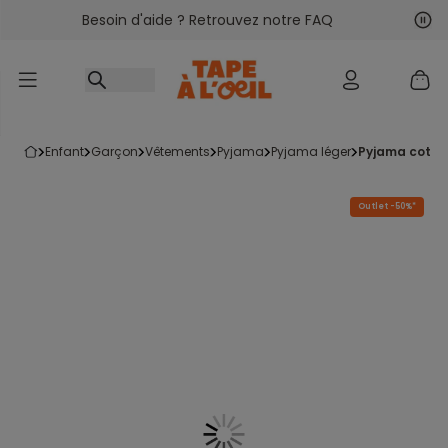
Besoin d'aide ? Retrouvez notre FAQ
Accéder au contenu
Sui
Pré
enfant
garçon
vêtements
pyjama
pyjama léger
pyjama coton
Outlet -50%*