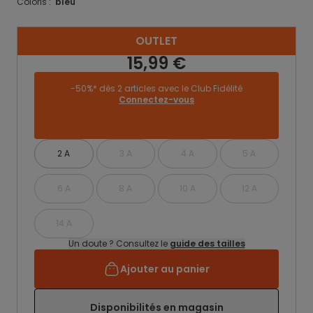
Coloris :
bleu
OUTLET
15,99 €
-50%* dès 2 articles avec le Club Fidélité
Connectez-vous
2 A
3 A
4 A
5 A
6 A
8 A
10 A
12 A
14 A
Un doute ? Consultez le
guide des tailles
Ajouter au panier
Disponibilités en magasin