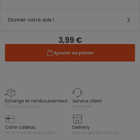
Donner votre avis !
3,99 €
Ajouter au panier
échange et remboursement
service client
sur toute la saison
par e-mail
carte cadeau
delivery
des tonnes de possibilités !
gratuite dès 10€ d'achats