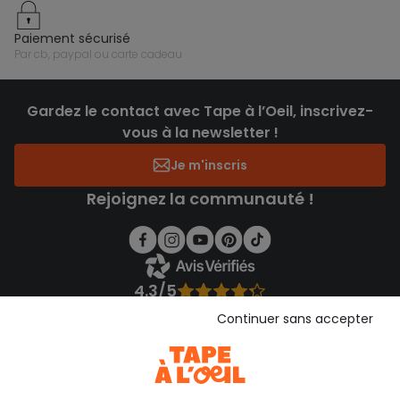
paiement sécurisé
par cb, paypal ou carte cadeau
Gardez le contact avec Tape à l’Oeil, inscrivez-
vous à la newsletter !
Je m'inscris
Rejoignez la communauté !
4.3/5
Basé sur 1 356 avis soumis à un contrôle
Continuer sans accepter
Voir l’attestation de confiance
Consulter les CGU
Téléchargez notre application