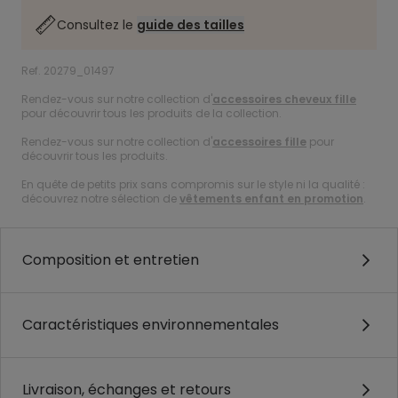
Consultez le
guide des tailles
Ref. 20279_01497
Rendez-vous sur notre collection d'
accessoires cheveux fille
pour découvrir tous les produits de la collection.
Rendez-vous sur notre collection d'
accessoires fille
pour
découvrir tous les produits.
En quête de petits prix sans compromis sur le style ni la qualité :
découvrez notre sélection de
vêtements enfant en promotion
.
Composition et entretien
Caractéristiques environnementales
Livraison, échanges et retours