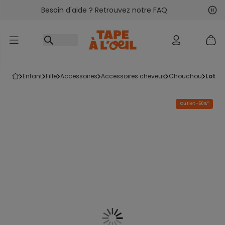
Besoin d'aide ? Retrouvez notre FAQ
Accéder au contenu
Sui
Pré
enfant
fille
accessoires
accessoires cheveux
chouchou
lot d
Outlet -50%*