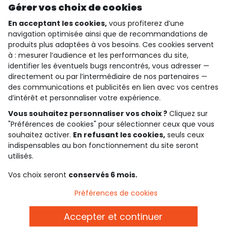
Découvrir notre application
Gérer vos choix de cookies
En acceptant les cookies,
vous profiterez d’une
navigation optimisée ainsi que de recommandations de
produits plus adaptées à vos besoins. Ces cookies servent
qui sommes-nous ?
à : mesurer l’audience et les performances du site,
identifier les éventuels bugs rencontrés, vous adresser —
besoin d'aide ?
directement ou par l’intermédiaire de nos partenaires —
des communications et publicités en lien avec vos centres
le club fidélité
d’intérêt et personnaliser votre expérience.
Vous souhaitez personnaliser vos choix ?
Cliquez sur
notre catalogue
"Préférences de cookies" pour sélectionner ceux que vous
souhaitez activer.
En refusant les cookies,
seuls ceux
indispensables au bon fonctionnement du site seront
Conditions générales de ventes et d'utilisation
utilisés.
Politique de confidentialité
*Conditions des offres
Vos choix seront
conservés 6 mois.
Cookies et données personnelles
Accessibilité : partiellement conforme
Préférences de cookies
Paramètres des cookies
Accepter et continuer
Belgique - FR