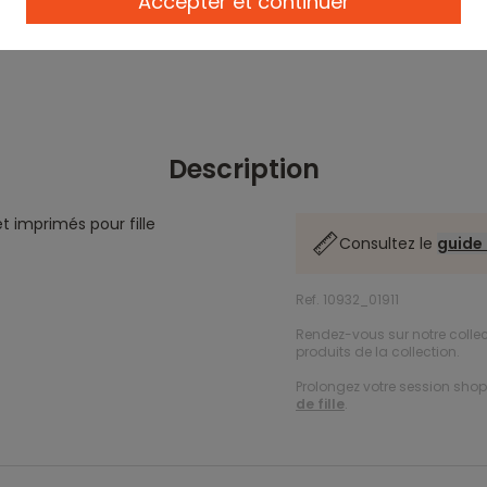
Accepter et continuer
Description
et imprimés pour fille
Consultez le
guide 
Ref. 10932_01911
Rendez-vous sur notre colle
produits de la collection.
Prolongez votre session shopp
de fille
.