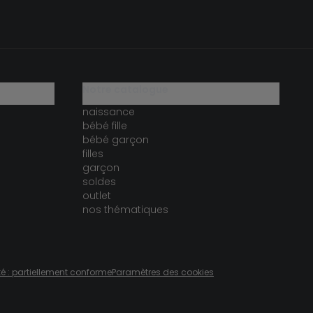
notre catalogue
naissance
bébé fille
bébé garçon
filles
garçon
soldes
outlet
nos thématiques
té : partiellement conforme
Paramètres des cookies