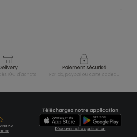
delivery
paiement sécurisé
e dès 10€ d'achats
par cb, paypal ou carte cadeau
Téléchargez notre application
 contrôle
Découvrir notre application
fiance