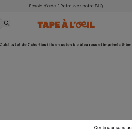
Besoin d'aide ? Retrouvez notre FAQ
culotte
lot de 7 shorties fille en coton bio bleu rose et imprimés thèm
Continuer sans a