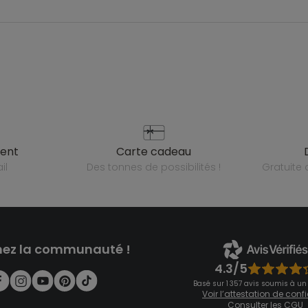
ient
carte cadeau
il
des tonnes de possibilités !
gratuit
nez la communauté !
4.3/5
Basé sur 1 357 avis soumis à un
Voir l’attestation de con
Consulter les CGU