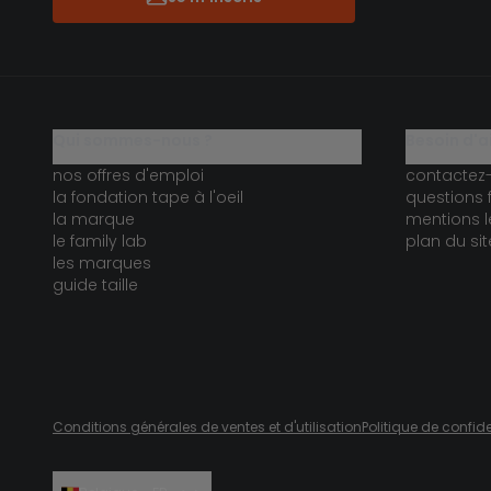
qui sommes-nous ?
besoin d'a
nos offres d'emploi
contactez
la fondation tape à l'oeil
questions 
la marque
mentions l
le family lab
plan du sit
les marques
guide taille
Conditions générales de ventes et d'utilisation
Politique de confide