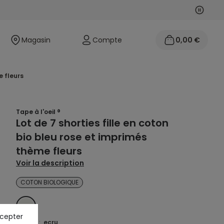
Suivan
Précéd
Magasin
Compte
0,00 €
e fleurs
Tape à l'oeil ®
Lot de 7 shorties fille en coton
bio bleu rose et imprimés
thème fleurs
Voir la description
COTON BIOLOGIQUE
ECRU
ccepter
Coloris :
ecru