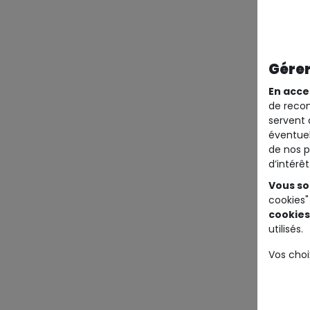
Gérer
En acce
de recom
servent 
éventuel
de nos p
d’intérê
Vous so
cookies"
cookies
utilisés.
Vos choi