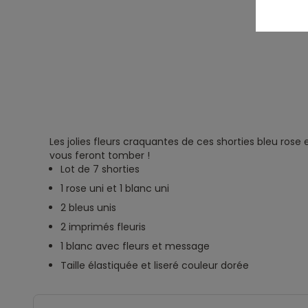
Les jolies fleurs craquantes de ces shorties bleu rose 
vous feront tomber !
Lot de 7 shorties
1 rose uni et 1 blanc uni
2 bleus unis
2 imprimés fleuris
1 blanc avec fleurs et message
Taille élastiquée et liseré couleur dorée