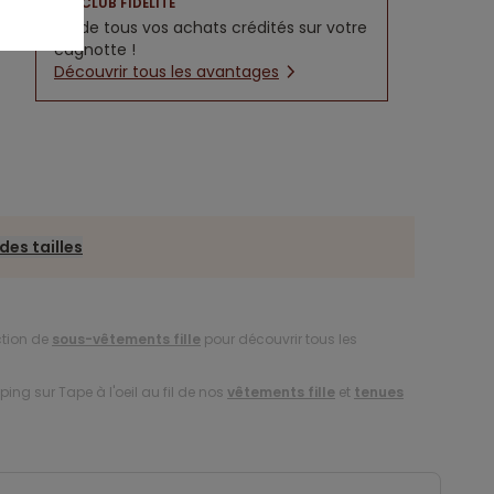
CLUB FIDÉLITÉ
5% de tous vos achats crédités sur votre
cagnotte !
Découvrir tous les avantages
des tailles
ction de
sous-vêtements fille
pour découvrir tous les
ing sur Tape à l'oeil au fil de nos
vêtements fille
et
tenues