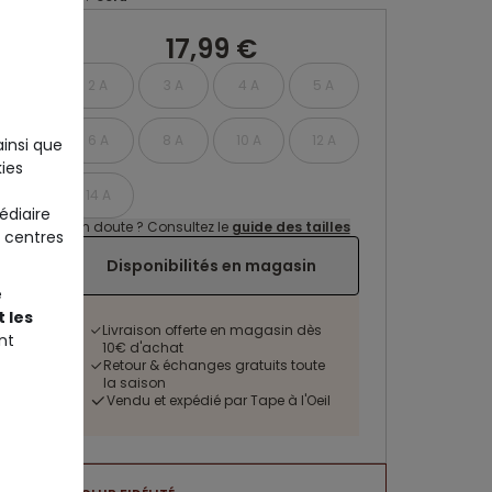
17,99 €
2 A
3 A
4 A
5 A
6 A
8 A
10 A
12 A
ainsi que
ies
14 A
édiaire
Un doute ? Consultez le
guide des tailles
 centres
Disponibilités en magasin
e
 les
Livraison offerte en magasin dès
nt
10€ d'achat
Retour & échanges gratuits toute
la saison
Vendu et expédié par Tape à l'Oeil