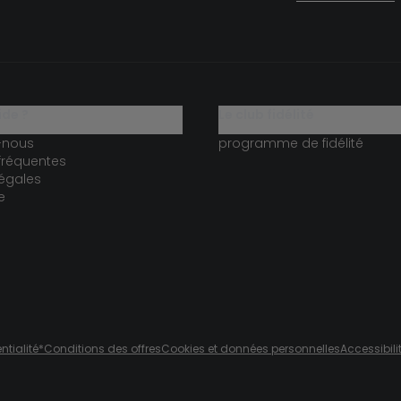
ide ?
le club fidélité
-nous
programme de fidélité
fréquentes
égales
e
ntialité
*Conditions des offres
Cookies et données personnelles
Accessibili