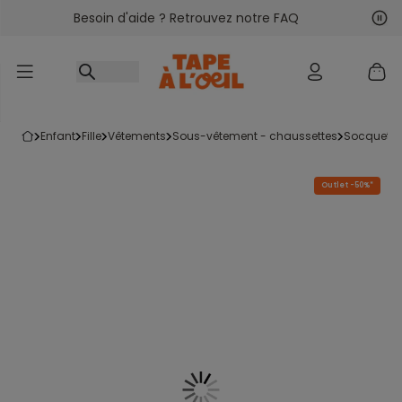
Besoin d'aide ? Retrouvez notre FAQ
Accéder au contenu
Sui
Pré
enfant
fille
vêtements
sous-vêtement - chaussettes
socquette
Outlet -50%*