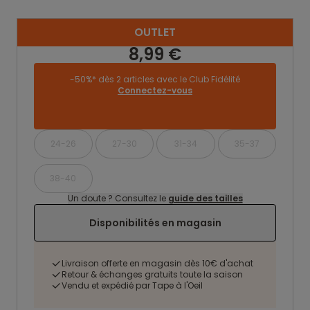
OUTLET
8,99 €
-50%* dès 2 articles avec le Club Fidélité
Connectez-vous
24-26
27-30
31-34
35-37
38-40
Un doute ? Consultez le
guide des tailles
Disponibilités en magasin
Livraison offerte en magasin dès 10€ d'achat
Retour & échanges gratuits toute la saison
Vendu et expédié par Tape à l'Oeil