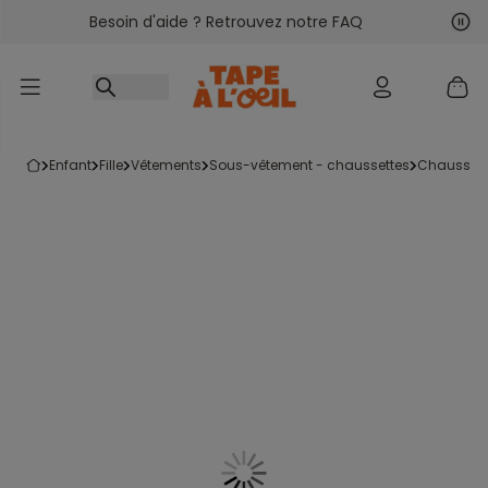
Besoin d'aide ? Retrouvez notre FAQ
Accéder au contenu
Sui
Pré
enfant
fille
vêtements
sous-vêtement - chaussettes
chausset