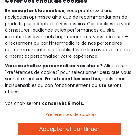
Gérer vos choix de cookies
En acceptant les cookies,
vous profiterez d’une
navigation optimisée ainsi que de recommandations de
produits plus adaptées à vos besoins. Ces cookies servent
qui sommes-nous ?
à : mesurer l’audience et les performances du site,
identifier les éventuels bugs rencontrés, vous adresser —
besoin d'aide ?
directement ou par l’intermédiaire de nos partenaires —
des communications et publicités en lien avec vos centres
le club fidélité
d’intérêt et personnaliser votre expérience.
Vous souhaitez personnaliser vos choix ?
Cliquez sur
notre catalogue
"Préférences de cookies" pour sélectionner ceux que vous
souhaitez activer.
En refusant les cookies,
seuls ceux
indispensables au bon fonctionnement du site seront
Conditions générales de ventes et d'utilisation
utilisés.
Politique de confidentialité
*Conditions des offres
Vos choix seront
conservés 6 mois.
Cookies et données personnelles
Accessibilité : partiellement conforme
Préférences de cookies
Paramètres des cookies
Accepter et continuer
Belgique - FR