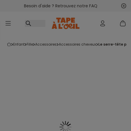
Besoin d'aide ? Retrouvez notre FAQ
Accéder au contenu
Sui
Pré
enfant
fille
accessoires
accessoires cheveux
le serre-tête pet