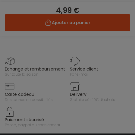
4,99 €
Ajouter au panier
échange et remboursement
service client
sur toute la saison
par e-mail
carte cadeau
delivery
des tonnes de possibilités !
gratuite dès 10€ d'achats
paiement sécurisé
par cb, paypal ou carte cadeau