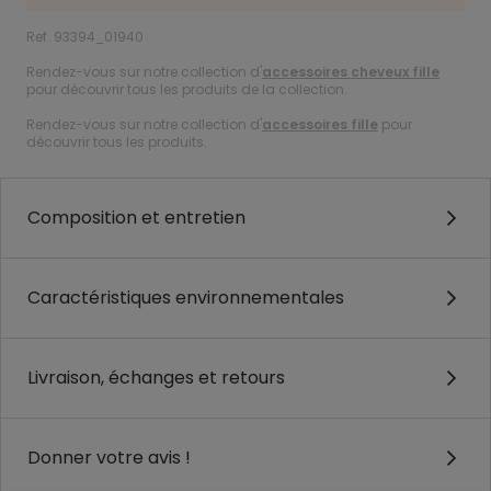
Ref. 93394_01940
Rendez-vous sur notre collection d'
accessoires cheveux fille
pour découvrir tous les produits de la collection.
Rendez-vous sur notre collection d'
accessoires fille
pour
découvrir tous les produits.
Composition et entretien
Caractéristiques environnementales
Livraison, échanges et retours
Donner votre avis !