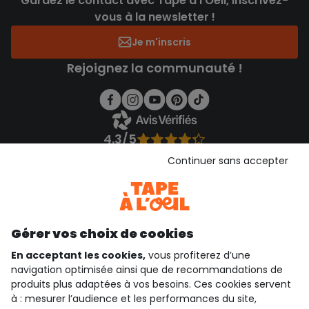
Gardez le contact avec Tape à l’Oeil, inscrivez-
vous à la newsletter !
Je m'inscris
Rejoignez la communauté !
4.3/5
Basé sur 1 357 avis soumis à un contrôle
Continuer sans accepter
Voir l’attestation de confiance
Consulter les CGU
Téléchargez notre application
Découvrir notre application
Gérer vos choix de cookies
En acceptant les cookies,
vous profiterez d’une
navigation optimisée ainsi que de recommandations de
produits plus adaptées à vos besoins. Ces cookies servent
qui sommes-nous ?
à : mesurer l’audience et les performances du site,