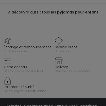
A découvrir aussi : tous les
pyjamas pour enfant
échange et remboursement
service client
sur toute la saison
par e-mail
carte cadeau
delivery
des tonnes de possibilités !
gratuite dès 10€ d'achats
paiement sécurisé
par cb, paypal ou carte cadeau