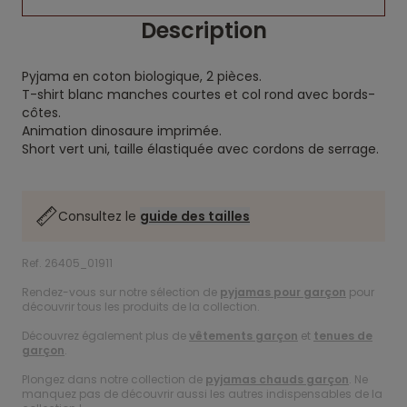
Description
Pyjama en coton biologique, 2 pièces.
T-shirt blanc manches courtes et col rond avec bords-
côtes.
Animation dinosaure imprimée.
Short vert uni, taille élastiquée avec cordons de serrage.
Consultez le
guide des tailles
Ref. 26405_01911
Rendez-vous sur notre sélection de
pyjamas pour garçon
pour
découvrir tous les produits de la collection.
Découvrez également plus de
vêtements garçon
et
tenues de
garçon
.
Plongez dans notre collection de
pyjamas chauds garçon
. Ne
manquez pas de découvrir aussi les autres indispensables de la