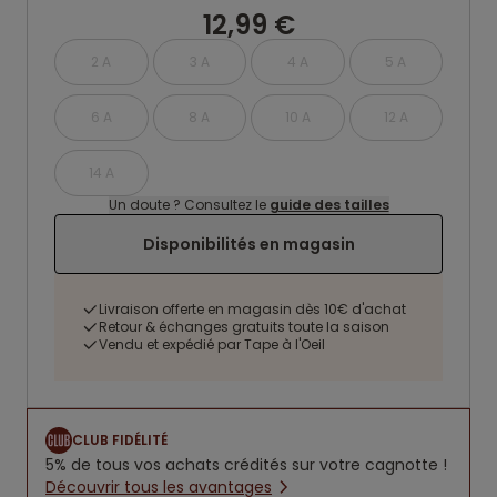
12,99 €
2 A
3 A
4 A
5 A
6 A
8 A
10 A
12 A
14 A
Un doute ? Consultez le
guide des tailles
Disponibilités en magasin
Livraison offerte en magasin dès 10€ d'achat
Retour & échanges gratuits toute la saison
Vendu et expédié par Tape à l'Oeil
CLUB FIDÉLITÉ
5% de tous vos achats crédités sur votre cagnotte !
Découvrir tous les avantages