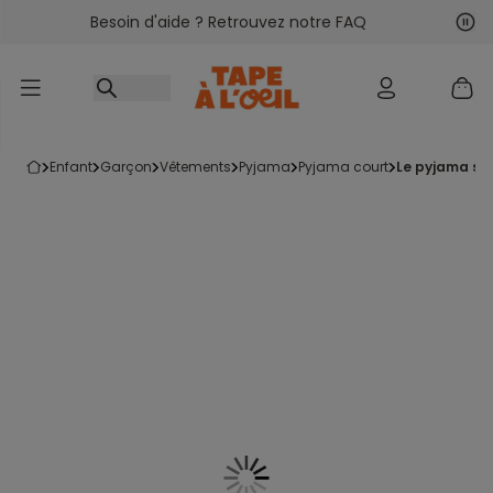
Besoin d'aide ? Retrouvez notre FAQ
Accéder au contenu
Sui
Pré
enfant
garçon
vêtements
pyjama
pyjama court
le pyjama sh