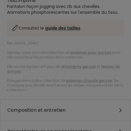
Tissu imprimé.
Pantalon façon jogging avec rib aux chevilles.
Animations phosphorescentes sur l'ensemble du tissu.
Consultez le
guide des tailles
Ref. 93949_02437
Rendez-vous sur notre sélection de
pyjamas pour garçon
pour
découvrir tous les produits de la collection.
Découvrez également plus de
vêtements garçon
et
tenues de
garçon
.
Plongez dans notre collection de
pyjamas chauds garçon
. Ne
manquez pas de découvrir aussi les autres indispensables de la
collection !
Composition et entretien