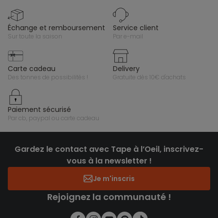
échange et remboursement
service client
sur toute la saison
par e-mail
carte cadeau
delivery
des tonnes de possibilités !
gratuite dès 10€ d'achats
paiement sécurisé
par cb, paypal ou carte cadeau
Gardez le contact avec Tape à l’Oeil, inscrivez-
vous à la newsletter !
Je m'inscris
Rejoignez la communauté !