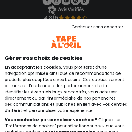
4.3/5
Basé sur 1 358 avis soumis à un contrôle
Continuer sans accepter
Voir l’attestation de confiance
Consulter les CGU
Téléchargez notre application
Découvrir notre application
Gérer vos choix de cookies
En acceptant les cookies,
vous profiterez d’une
navigation optimisée ainsi que de recommandations de
produits plus adaptées à vos besoins. Ces cookies servent
qui sommes-nous ?
à : mesurer l’audience et les performances du site,
identifier les éventuels bugs rencontrés, vous adresser —
besoin d'aide ?
directement ou par l’intermédiaire de nos partenaires —
des communications et publicités en lien avec vos centres
le club fidélité
d’intérêt et personnaliser votre expérience.
Vous souhaitez personnaliser vos choix ?
Cliquez sur
notre catalogue
"Préférences de cookies" pour sélectionner ceux que vous