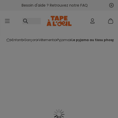
Besoin d'aide ? Retrouvez notre FAQ
Accéder au contenu
Sui
Pré
enfant
garçon
vêtements
pyjama
le pyjama au tissu phosph