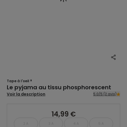
Tape à l'oeil ®
Le pyjama au tissu phosphorescent
Voir la description
5.0/5 (2 avis)
14,99 €
2 A
3 A
4 A
5 A