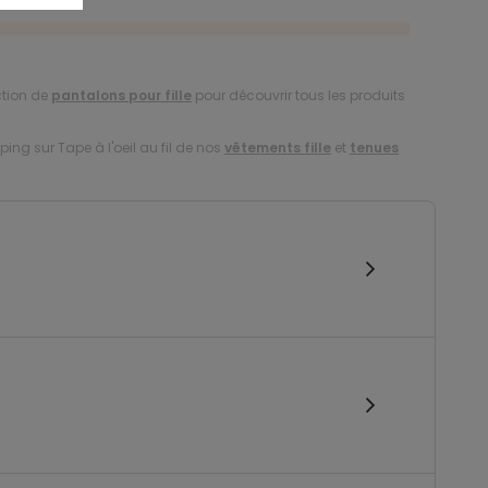
ction de
pantalons pour fille
pour découvrir tous les produits
ing sur Tape à l'oeil au fil de nos
vêtements fille
et
tenues