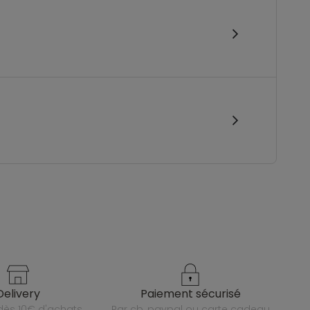
delivery
paiement sécurisé
e dès 10€ d'achats
par cb, paypal ou carte cadeau