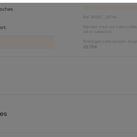
poches.
Ref. 90057_28744
Rendez-vous sur notre colle
fort.
de la collection.
Prolongez votre session shopp
de fille
.
les