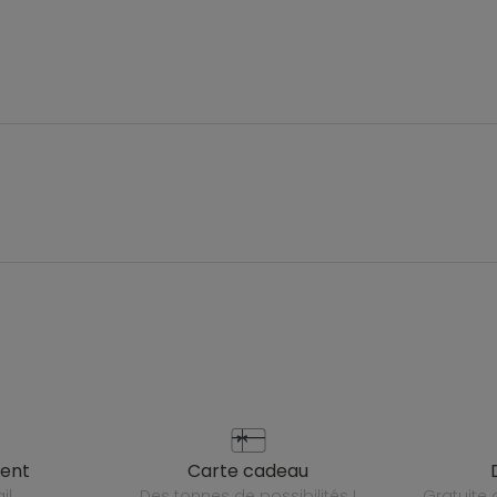
ient
carte cadeau
il
des tonnes de possibilités !
gratuit