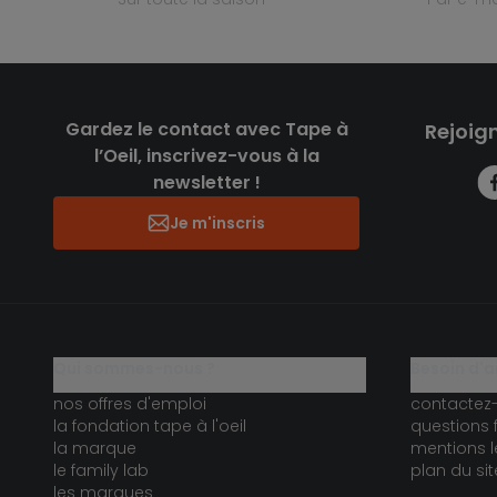
Gardez le contact avec Tape à
Rejoig
l’Oeil, inscrivez-vous à la
newsletter !
Je m'inscris
qui sommes-nous ?
besoin d'a
nos offres d'emploi
contactez
la fondation tape à l'oeil
questions 
la marque
mentions l
le family lab
plan du sit
les marques