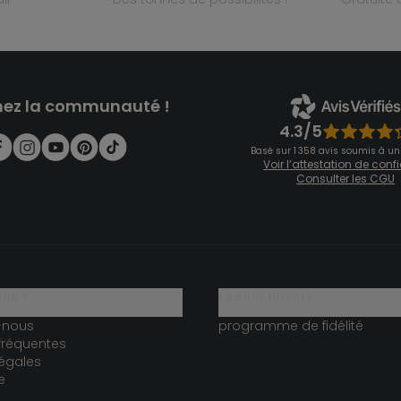
nez la communauté !
4.3/5
Basé sur 1 358 avis soumis à un
Voir l’attestation de con
Consulter les CGU
ide ?
le club fidélité
-nous
programme de fidélité
fréquentes
égales
e