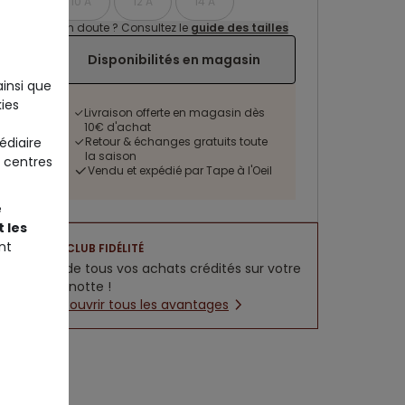
10 A
12 A
14 A
Un doute ? Consultez le
guide des tailles
Disponibilités en magasin
ainsi que
ies
Livraison offerte en magasin dès
10€ d'achat
Retour & échanges gratuits toute
édiaire
la saison
 centres
Vendu et expédié par Tape à l'Oeil
e
 les
nt
CLUB FIDÉLITÉ
5% de tous vos achats crédités sur votre
cagnotte !
Découvrir tous les avantages