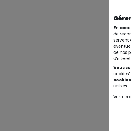
Gérer
En acce
de recom
servent 
éventuel
de nos p
d’intérê
Vous so
cookies"
cookies
utilisés.
Vos choi