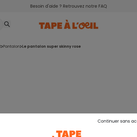
Besoin d'aide ? Retrouvez notre FAQ
t
pantalon
le pantalon super skinny rose
Continuer sans a