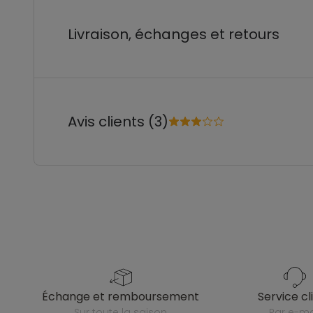
Livraison, échanges et retours
Avis clients (3)
échange et remboursement
service cl
sur toute la saison
par e-ma