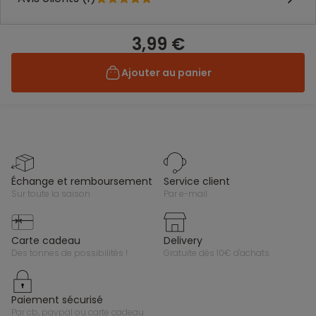
3,99 €
Ajouter au panier
échange et remboursement
service client
sur toute la saison
par e-mail
carte cadeau
delivery
des tonnes de possibilités !
gratuite dès 10€ d'achats
paiement sécurisé
par cb, paypal ou carte cadeau