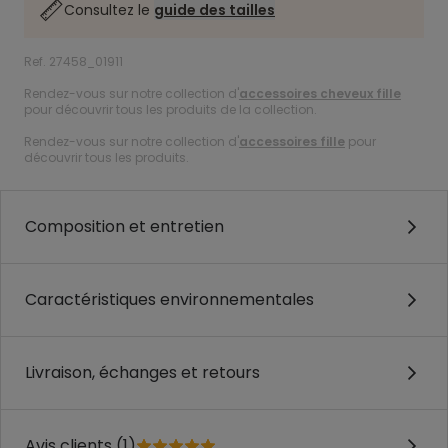
Consultez le
guide des tailles
Ref. 27458_01911
Rendez-vous sur notre collection d'
accessoires cheveux fille
pour découvrir tous les produits de la collection.
Rendez-vous sur notre collection d'
accessoires fille
pour
découvrir tous les produits.
Composition et entretien
Caractéristiques environnementales
Livraison, échanges et retours
Avis clients (1)