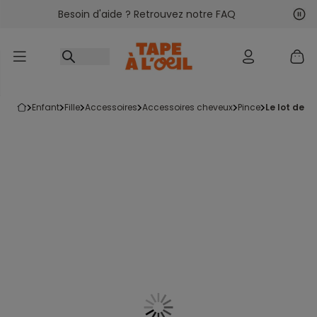
Besoin d'aide ? Retrouvez notre FAQ
Accéder au contenu
Sui
Pré
enfant
fille
accessoires
accessoires cheveux
pince
le lot de 