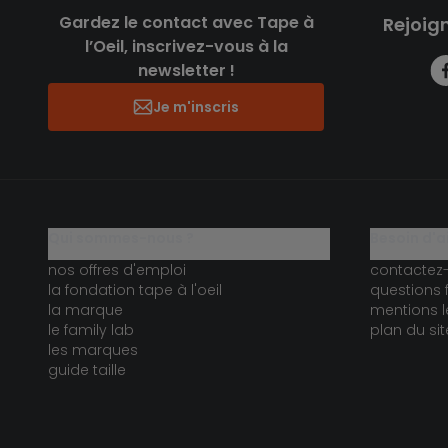
Gardez le contact avec Tape à
Rejoig
l’Oeil, inscrivez-vous à la
newsletter !
Je m'inscris
qui sommes-nous ?
besoin d'a
nos offres d'emploi
contactez
la fondation tape à l'oeil
questions 
la marque
mentions l
le family lab
plan du sit
les marques
guide taille