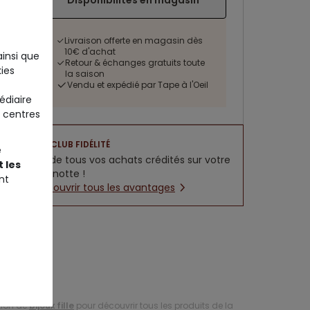
Disponibilités en magasin
Livraison offerte en magasin dès
10€ d'achat
ainsi que
Retour & échanges gratuits toute
ies
la saison
Vendu et expédié par Tape à l'Oeil
édiaire
 centres
CLUB FIDÉLITÉ
e
5% de tous vos achats crédités sur votre
 les
cagnotte !
nt
Découvrir tous les avantages
tion de
bijoux fille
pour découvrir tous les produits de la