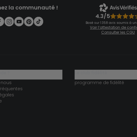
nez la communauté !
4.3/5
Basé sur 1 358 avis soumis à un
Voir l’attestation de con
Consulter les CGU
ide ?
le club fidélité
-nous
programme de fidélité
fréquentes
égales
e