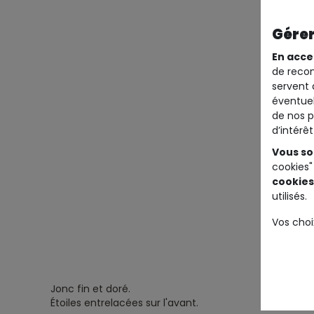
Gérer
En acce
de recom
servent 
éventuel
de nos p
d’intérê
Vous so
cookies"
cookies
utilisés.
Vos choi
Jonc fin et doré.
Étoiles entrelacées sur l'avant.