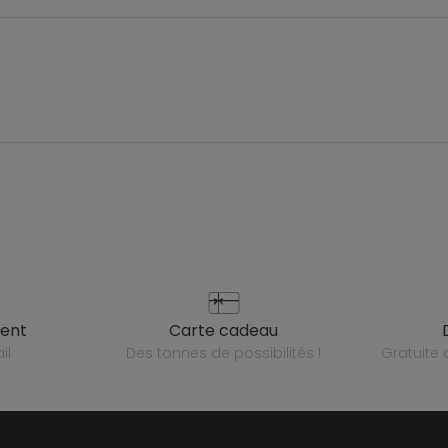
ient
carte cadeau
il
des tonnes de possibilités !
gratuit