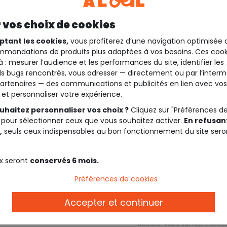
 vos choix de cookies
ptant les cookies,
vous profiterez d’une navigation optimisée 
mandations de produits plus adaptées à vos besoins. Ces cook
à : mesurer l’audience et les performances du site, identifier les
s bugs rencontrés, vous adresser — directement ou par l’interm
artenaires — des communications et publicités en lien avec vos
t et personnaliser votre expérience.
uhaitez personnaliser vos choix ?
Cliquez sur "Préférences d
 pour sélectionner ceux que vous souhaitez activer.
En refusant
,
seuls ceux indispensables au bon fonctionnement du site sero
x seront
conservés 6 mois.
Préférences de cookies
Description
Accepter et continuer
Ref. 30023_02036
Rendez-vous sur notre sélec