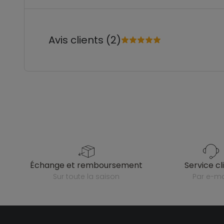
Avis clients (2)
échange et remboursement
service cl
sur toute la saison
par e-ma