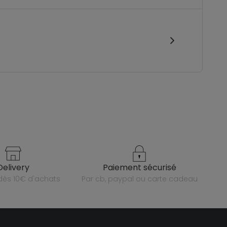
delivery
paiement sécurisé
e dès 10€ d'achats
par cb, paypal ou carte cadeau