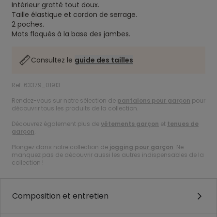
Intérieur gratté tout doux.
Taille élastique et cordon de serrage.
2 poches.
Mots floqués à la base des jambes.
Consultez le
guide des tailles
Ref. 63379_01913
Rendez-vous sur notre sélection de
pantalons pour garçon
pour
découvrir tous les produits de la collection.
Découvrez également plus de
vêtements garçon
et
tenues de
garçon
.
Plongez dans notre collection de
jogging pour garçon
. Ne
manquez pas de découvrir aussi les autres indispensables de la
collection !
Composition et entretien