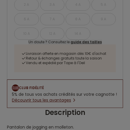
2 A
3 A
4 A
5 A
6 A
7 A
8 A
9 A
10 A
12 A
14 A
Un doute ? Consultez le
guide des tailles
Livraison offerte en magasin dès 10€ d'achat
Retour & échanges gratuits toute la saison
Vendu et expédié par Tape à l'Oeil
CLUB FIDÉLITÉ
5% de tous vos achats crédités sur votre cagnotte !
Découvrir tous les avantages
Description
Pantalon de jogging en molleton.