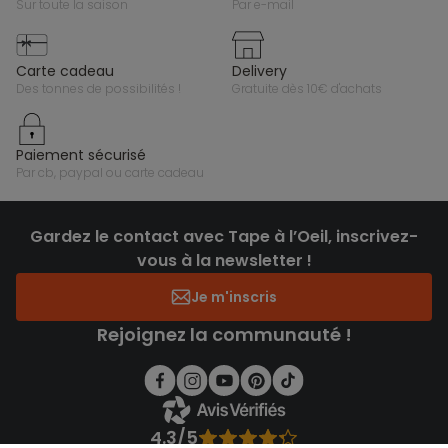
sur toute la saison
par e-mail
carte cadeau
delivery
des tonnes de possibilités !
gratuite dès 10€ d'achats
paiement sécurisé
par cb, paypal ou carte cadeau
Gardez le contact avec Tape à l’Oeil, inscrivez-
vous à la newsletter !
Je m'inscris
Rejoignez la communauté !
4.3/5