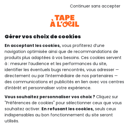
Basé sur 1 357 avis soumis à un contrôle
Continuer sans accepter
Voir l’attestation de confiance
Consulter les CGU
Téléchargez notre application
Découvrir notre application
Gérer vos choix de cookies
En acceptant les cookies,
vous profiterez d’une
navigation optimisée ainsi que de recommandations de
produits plus adaptées à vos besoins. Ces cookies servent
qui sommes-nous ?
à : mesurer l’audience et les performances du site,
identifier les éventuels bugs rencontrés, vous adresser —
besoin d'aide ?
directement ou par l’intermédiaire de nos partenaires —
des communications et publicités en lien avec vos centres
le club fidélité
d’intérêt et personnaliser votre expérience.
Vous souhaitez personnaliser vos choix ?
Cliquez sur
notre catalogue
"Préférences de cookies" pour sélectionner ceux que vous
souhaitez activer.
En refusant les cookies,
seuls ceux
indispensables au bon fonctionnement du site seront
Conditions générales de ventes et d'utilisation
utilisés.
Politique de confidentialité
*Conditions des offres