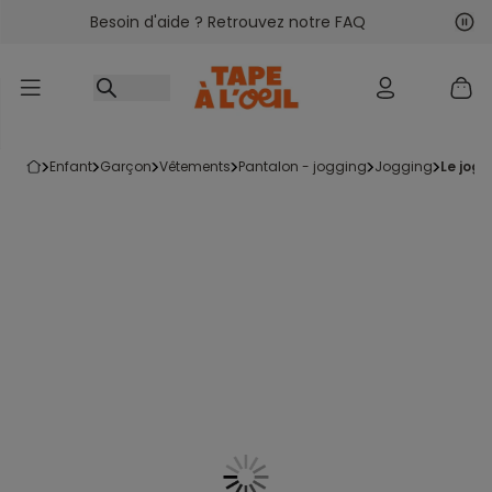
Besoin d'aide ? Retrouvez notre FAQ
Accéder au contenu
Sui
Pré
enfant
garçon
vêtements
pantalon - jogging
jogging
le jog