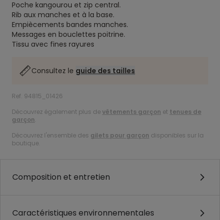
Poche kangourou et zip central.
Rib aux manches et à la base.
Empiècements bandes manches.
Messages en bouclettes poitrine.
Tissu avec fines rayures
Consultez le
guide des tailles
Ref. 94815_01426
Découvrez également plus de
vêtements garçon
et
tenues de
garçon
.
Découvrez l'ensemble des
gilets pour garçon
disponibles sur la
boutique.
Composition et entretien
Caractéristiques environnementales