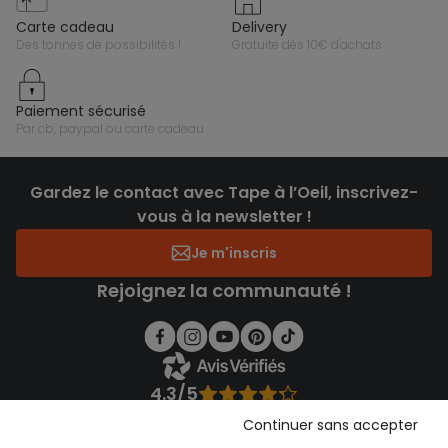
carte cadeau
delivery
des tonnes de possibilités !
gratuite dès 10€ d'achats
paiement sécurisé
par cb, paypal ou carte cadeau
Gardez le contact avec Tape à l’Oeil, inscrivez-
vous à la newsletter !
Je m'inscris
Rejoignez la communauté !
4.3/5
Basé sur 1 357 avis soumis à un contrôle
Continuer sans accepter
Voir l’attestation de confiance
Consulter les CGU