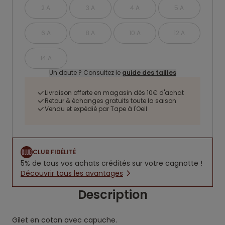
2 A
3 A
4 A
5 A
6 A
8 A
10 A
12 A
14 A
Un doute ? Consultez le
guide des tailles
Livraison offerte en magasin dès 10€ d'achat
Retour & échanges gratuits toute la saison
Vendu et expédié par Tape à l'Oeil
CLUB FIDÉLITÉ
5% de tous vos achats crédités sur votre cagnotte !
Découvrir tous les avantages
Description
Gilet en coton avec capuche.