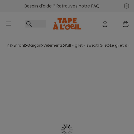
Besoin d'aide ? Retrouvez notre FAQ
Accéder au contenu
Sui
Pré
enfant
garçon
vêtements
pull - gilet - sweat
gilet
le gilet à 