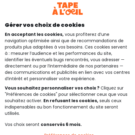
Téléchargez notre application
Découvrir notre application
Gérer vos choix de cookies
En acceptant les cookies,
vous profiterez d’une
navigation optimisée ainsi que de recommandations de
produits plus adaptées à vos besoins. Ces cookies servent
qui sommes-nous ?
à : mesurer l’audience et les performances du site,
identifier les éventuels bugs rencontrés, vous adresser —
besoin d'aide ?
directement ou par l’intermédiaire de nos partenaires —
des communications et publicités en lien avec vos centres
le club fidélité
d’intérêt et personnaliser votre expérience.
Vous souhaitez personnaliser vos choix ?
Cliquez sur
notre catalogue
"Préférences de cookies" pour sélectionner ceux que vous
souhaitez activer.
En refusant les cookies,
seuls ceux
indispensables au bon fonctionnement du site seront
Conditions générales de ventes et d'utilisation
utilisés.
Politique de confidentialité
*Conditions des offres
Vos choix seront
conservés 6 mois.
Cookies et données personnelles
Accessibilité : partiellement conforme