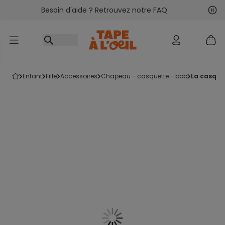
Besoin d'aide ? Retrouvez notre FAQ
Accéder au contenu
Sui
Pré
enfant
fille
accessoires
chapeau - casquette - bob
la casque