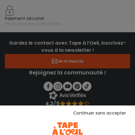
paiement sécurisé
par cb, paypal ou carte cadeau
Gardez le contact avec Tape à l’Oeil, inscrivez-
vous à la newsletter !
Je m'inscris
Rejoignez la communauté !
4.3/5
Basé sur 1 356 avis soumis à un contrôle
Continuer sans accepter
Voir l’attestation de confiance
Consulter les CGU
Téléchargez notre application