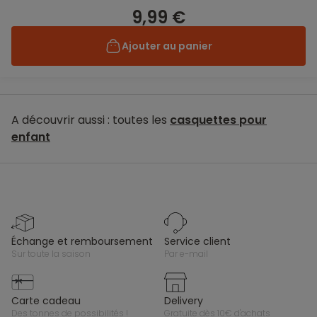
9,99 €
Ajouter au panier
A découvrir aussi : toutes les
casquettes pour
enfant
échange et remboursement
service client
sur toute la saison
par e-mail
carte cadeau
delivery
des tonnes de possibilités !
gratuite dès 10€ d'achats