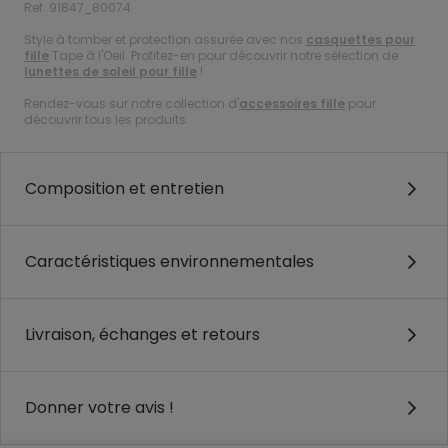
Ref. 91847_80074
Style à tomber et protection assurée avec nos
casquettes pour
fille
Tape à l'Oeil. Profitez-en pour découvrir notre sélection de
lunettes de soleil pour fille
!
Rendez-vous sur notre collection d'
accessoires fille
pour
découvrir tous les produits.
Composition et entretien
Caractéristiques environnementales
Livraison, échanges et retours
Donner votre avis !