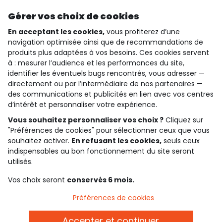
Découvrir notre application
Gérer vos choix de cookies
En acceptant les cookies,
vous profiterez d’une
navigation optimisée ainsi que de recommandations de
produits plus adaptées à vos besoins. Ces cookies servent
qui sommes-nous ?
à : mesurer l’audience et les performances du site,
identifier les éventuels bugs rencontrés, vous adresser —
besoin d'aide ?
directement ou par l’intermédiaire de nos partenaires —
des communications et publicités en lien avec vos centres
le club fidélité
d’intérêt et personnaliser votre expérience.
Vous souhaitez personnaliser vos choix ?
Cliquez sur
notre catalogue
"Préférences de cookies" pour sélectionner ceux que vous
souhaitez activer.
En refusant les cookies,
seuls ceux
indispensables au bon fonctionnement du site seront
Conditions générales de ventes et d'utilisation
utilisés.
Politique de confidentialité
*Conditions des offres
Vos choix seront
conservés 6 mois.
Cookies et données personnelles
Accessibilité : partiellement conforme
Préférences de cookies
Paramètres des cookies
Accepter et continuer