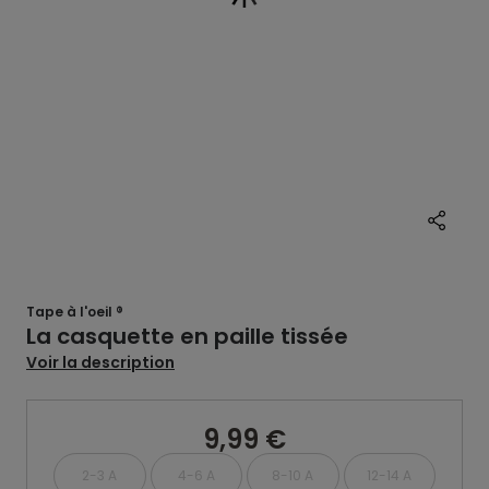
Tape à l'oeil ®
La casquette en paille tissée
Voir la description
9,99 €
2-3 A
4-6 A
8-10 A
12-14 A